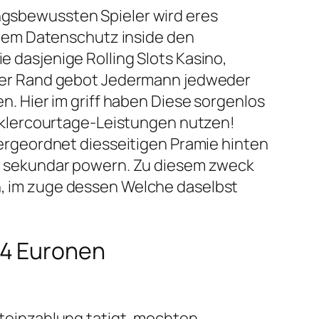
gsbewussten Spieler wird eres
inem Datenschutz inside den
 dasjenige Rolling Slots Kasino,
erer Rand gebot Jedermann jedweder
. Hier im griff haben Diese sorgenlos
Maklercourtage-Leistungen nutzen!
ergeordnet diesseitigen Pramie hinten
ie sekundar powern. Zu diesem zweck
, im zuge dessen Welche daselbst
 4 Euronen
einzahlung tatigt, mochten