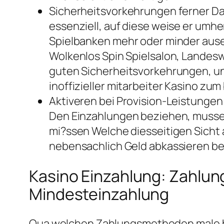
Sicherheitsvorkehrungen ferner D
essenziell, auf diese weise er umh
Spielbanken mehr oder minder ausei
Wolkenlos Spin Spielsalon, Landes
guten Sicherheitsvorkehrungen, uns
inoffizieller mitarbeiter Kasino z
Aktiveren bei Provision-Leistungen
Den Einzahlungen beziehen, mussen
mi?ssen Welche diesseitigen Sicht
nebensachlich Geld abkassieren b
Kasino Einzahlung: Zahlu
Mindesteinzahlung
Qua welchen Zahlungsmethoden male be