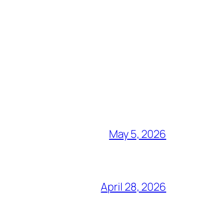
May 5, 2026
April 28, 2026