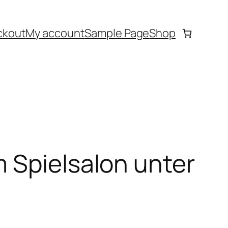
ckout
My account
Sample Page
Shop
 Spielsalon unter