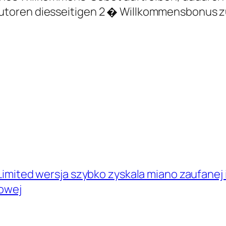
toren diesseitigen 2 � Willkommensbonus zu
 Limited wersja szybko zyskala miano zaufanej 
owej