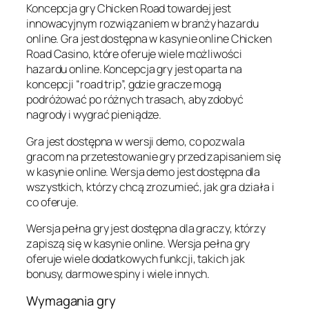
Koncepcja gry Chicken Road towardej jest
innowacyjnym rozwiązaniem w branży hazardu
online. Gra jest dostępna w kasynie online Chicken
Road Casino, które oferuje wiele możliwości
hazardu online. Koncepcja gry jest oparta na
koncepcji “road trip”, gdzie gracze mogą
podróżować po różnych trasach, aby zdobyć
nagrody i wygrać pieniądze.
Gra jest dostępna w wersji demo, co pozwala
gracom na przetestowanie gry przed zapisaniem się
w kasynie online. Wersja demo jest dostępna dla
wszystkich, którzy chcą zrozumieć, jak gra działa i
co oferuje.
Wersja pełna gry jest dostępna dla graczy, którzy
zapiszą się w kasynie online. Wersja pełna gry
oferuje wiele dodatkowych funkcji, takich jak
bonusy, darmowe spiny i wiele innych.
Wymagania gry