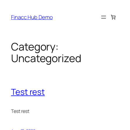
Skip
to
Finacc Hub Demo
content
Category:
Uncategorized
Test rest
Test rest