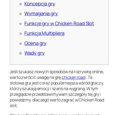
Koncepcja gry
Wymagania gry
Funkcje gry w Chicken Road Slot
Funkcja Multipliera
Ocena gry
Wady gry
Jeśli szukasz nowych sposobów na rozrywkę online,
warto zwrócić uwagę na grę
chicken road
. Ta
slotowa gra jest coraz popularniejsza wśród graczy,
którzy szukają emocji i szans na wygraną. W tym
przeglądzie przedstawimy wam szczegóły tej gry i
powiedzmy, dlaczego warto zagrać w Chicken Road
slot.