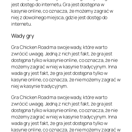
jest dostęp do internetu. Gra jest dostępna w
kasynie online, co oznacza, że możemy zagrać w
niej z dowolnego miejsca, gdzie jest dostęp do
internetu.
Wady gry
Gra Chicken Road ma swoje wady, które warto
zwrócić uwagę. Jedną z nich jest fakt, że gra jest
dostępna tylko w kasynie online, co oznacza, że nie
możemy zagrać w niej w kasynie tradycyjnym. Inna
wada gry jest fakt, że gra jest dostępna tylko w
kasynie online, co oznacza, że nie możemy zagrać w
niej w kasynie tradycyjnym.
Gra Chicken Road ma swoje wady, które warto
zwrócić uwagę. Jedną z nich jest fakt, że gra jest
dostępna tylko w kasynie online, co oznacza, że nie
możemy zagrać w niej w kasynie tradycyjnym. Inna
wada gry jest fakt, że gra jest dostępna tylko w
kasynie online, co oznacza, że nie możemy zagrać w