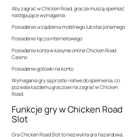
Aby zagrać w Chicken Road, gracze muszą spełniać
następujące wymagania:
Posiadanie urządzenia mobilnego lub stacjonarnego
Posiadanie łącza internetowego
Posiadanie konta w kasynie online Chicken Road
Casino
Posiadanie gotówki na konto
Wymagania gry są proste i łatwe do spełnienia, co
pozwala każdemu graczowi na zagrać w Chicken
Road.
Funkcje gry w Chicken Road
Slot
Gra Chicken Road Slot to niezwykła gra hazardowa,