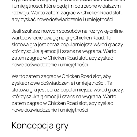
i umiejętności, które będą im potrzebne w dalszym
rozwoju. Warto zatem zagrać w Chicken Road slot,
aby zyskać nowe doświadczenie i umiejętności.
Jeśli szukasz nowych sposobów na rozrywkę online,
warto zwrócić uwagę na grę Chicken Road. Ta
slotowa gra jest coraz popularniejsza wśród graczy,
którzy szukają emocji i szans na wygraną. Warto
zatem zagrać w Chicken Road slot, aby zyskać
nowe doświadczenie i umiejętności.
Warto zatem zagrać w Chicken Road slot, aby
zyskać nowe doświadczenie i umiejętności. Ta
slotowa gra jest coraz popularniejsza wśród graczy,
którzy szukają emocji i szans na wygraną. Warto
zatem zagrać w Chicken Road slot, aby zyskać
nowe doświadczenie i umiejętności.
Koncepcja gry