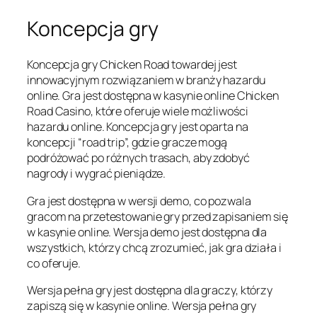
Koncepcja gry
Koncepcja gry Chicken Road towardej jest
innowacyjnym rozwiązaniem w branży hazardu
online. Gra jest dostępna w kasynie online Chicken
Road Casino, które oferuje wiele możliwości
hazardu online. Koncepcja gry jest oparta na
koncepcji “road trip”, gdzie gracze mogą
podróżować po różnych trasach, aby zdobyć
nagrody i wygrać pieniądze.
Gra jest dostępna w wersji demo, co pozwala
gracom na przetestowanie gry przed zapisaniem się
w kasynie online. Wersja demo jest dostępna dla
wszystkich, którzy chcą zrozumieć, jak gra działa i
co oferuje.
Wersja pełna gry jest dostępna dla graczy, którzy
zapiszą się w kasynie online. Wersja pełna gry