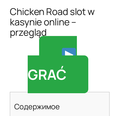
Chicken Road slot w
kasynie online –
przegląd
GRAĆ
Содержимое