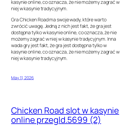
kasynie online, co oznacza, że nie możemy zagrać w
niej w kasynie tradycyjnym.
Gra Chicken Road ma swoje wady, które warto
zwrócić uwagę. Jedną z nich jest fakt, że gra jest
dostępna tylko w kasynie online, co oznacza, że nie
możemy zagrać w niej w kasynie tradycyjnym. Inna
wada gry jest fakt, że gra jest dostępna tylko w
kasynie online, co oznacza, że nie możemy zagrać w
niej w kasynie tradycyjnym.
May 11, 2026
Chicken Road slot w kasynie
online przegld.5699 (2)