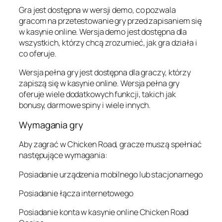
Gra jest dostępna w wersji demo, co pozwala
gracom na przetestowanie gry przed zapisaniem się
w kasynie online. Wersja demo jest dostępna dla
wszystkich, którzy chcą zrozumieć, jak gra działa i
co oferuje.
Wersja pełna gry jest dostępna dla graczy, którzy
zapiszą się w kasynie online. Wersja pełna gry
oferuje wiele dodatkowych funkcji, takich jak
bonusy, darmowe spiny i wiele innych.
Wymagania gry
Aby zagrać w Chicken Road, gracze muszą spełniać
następujące wymagania:
Posiadanie urządzenia mobilnego lub stacjonarnego
Posiadanie łącza internetowego
Posiadanie konta w kasynie online Chicken Road