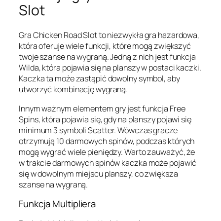
Slot
Gra Chicken Road Slot to niezwykła gra hazardowa,
która oferuje wiele funkcji, które mogą zwiększyć
twoje szanse na wygraną. Jedną z nich jest funkcja
Wilda, która pojawia się na planszy w postaci kaczki.
Kaczka ta może zastąpić dowolny symbol, aby
utworzyć kombinację wygraną.
Innym ważnym elementem gry jest funkcja Free
Spins, która pojawia się, gdy na planszy pojawi się
minimum 3 symboli Scatter. Wówczas gracze
otrzymują 10 darmowych spinów, podczas których
mogą wygrać wiele pieniędzy. Warto zauważyć, że
w trakcie darmowych spinów kaczka może pojawić
się w dowolnym miejscu planszy, co zwiększa
szanse na wygraną.
Funkcja Multipliera