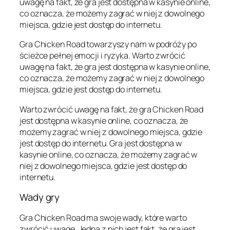
uwagę na fakt, że gra jest dostępna w kasynie online,
co oznacza, że możemy zagrać w niej z dowolnego
miejsca, gdzie jest dostęp do internetu.
Gra Chicken Road towarzyszy nam w podróży po
ścieżce pełnej emocji i ryzyka. Warto zwrócić
uwagę na fakt, że gra jest dostępna w kasynie online,
co oznacza, że możemy zagrać w niej z dowolnego
miejsca, gdzie jest dostęp do internetu.
Warto zwrócić uwagę na fakt, że gra Chicken Road
jest dostępna w kasynie online, co oznacza, że
możemy zagrać w niej z dowolnego miejsca, gdzie
jest dostęp do internetu. Gra jest dostępna w
kasynie online, co oznacza, że możemy zagrać w
niej z dowolnego miejsca, gdzie jest dostęp do
internetu.
Wady gry
Gra Chicken Road ma swoje wady, które warto
zwrócić uwagę. Jedną z nich jest fakt, że gra jest