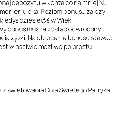
onaj depozytu w konta co najmniej XL
 mgnieniu oka. Poziom bonusu zalezy
 kiedys dziesiec% w Wieki
owy bonus musze zostac odwrocony
cia zyski. Na obrocenie bonusu stawac
est wlasciwie mozliwe po prostu
 z swietowania Dnia Swietego Patryka