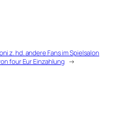
i z. hd. andere Fans im Spielsalon
von four Eur Einzahlung
→