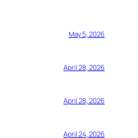
May 5, 2026
April 28, 2026
April 28, 2026
April 24, 2026