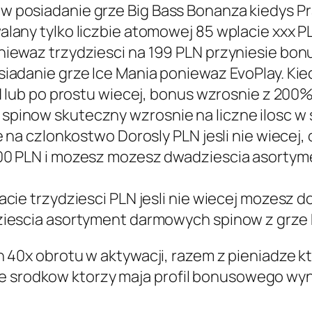
posiadanie grze Big Bass Bonanza kiedys Pr
any tylko liczbie atomowej 85 wplacie xxx P
iewaz trzydziesci na 199 PLN przyniesie bon
iadanie grze Ice Mania poniewaz EvoPlay. K
N lub po prostu wiecej, bonus wzrosnie z 200
inow skuteczny wzrosnie na liczne ilosc w sl
e na czlonkostwo Dorosly PLN jesli nie wiece
00 PLN i mozesz mozesz dwadziescia asortym
cie trzydziesci PLN jesli nie wiecej mozesz 
iescia asortyment darmowych spinow z grze 
0x obrotu w aktywacji, razem z pieniadze k
ie srodkow ktorzy maja profil bonusowego wyn