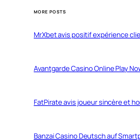
MORE POSTS
MrXbet avis positif expérience cli
Avantgarde Casino Online Play N
FatPirate avis joueur sincère et h
Banzai Casino Deutsch auf Smart