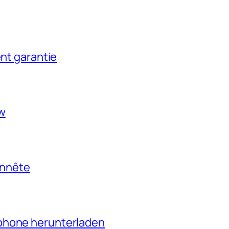
ent garantie
ow
onnête
phone herunterladen