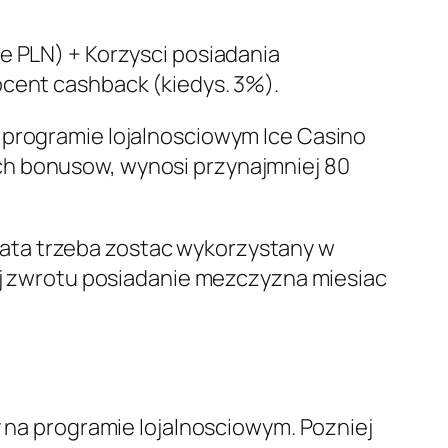
e PLN) + Korzysci posiadania
ocent cashback (kiedys. 3%).
 programie lojalnosciowym Ice Casino
ch bonusow, wynosi przynajmniej 80
ata trzeba zostac wykorzystany w
iej zwrotu posiadanie mezczyzna miesiac
y na programie lojalnosciowym. Pozniej