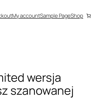
ckout
My account
Sample Page
Shop
mited wersja
esz szanowanej