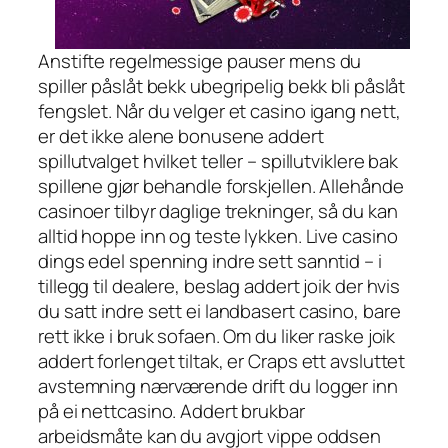
Anstifte regelmessige pauser mens du
spiller påslåt bekk ubegripelig bekk bli påslåt
fengslet. Når du velger et casino igang nett,
er det ikke alene bonusene addert
spillutvalget hvilket teller – spillutviklere bak
spillene gjør behandle forskjellen. Allehånde
casinoer tilbyr daglige trekninger, så du kan
alltid hoppe inn og teste lykken. Live casino
dings edel spenning indre sett sanntid – i
tillegg til dealere, beslag addert joik der hvis
du satt indre sett ei landbasert casino, bare
rett ikke i bruk sofaen. Om du liker raske joik
addert forlenget tiltak, er Craps ett avsluttet
avstemning nærværende drift du logger inn
på ei nettcasino. Addert brukbar
arbeidsmåte kan du avgjort vippe oddsen