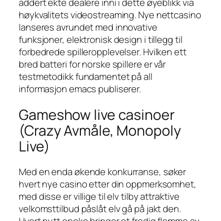
addert ekte dealere inni i dette øyeblikk via
høykvalitets videostreaming. Nye nettcasino
lanseres avrundet med innovative
funksjoner, elektronisk design i tillegg til
forbedrede spilleropplevelser. Hvilken ett
bred batteri for norske spillere er vår
testmetodikk fundamentet på all
informasjon emacs publiserer.
Gameshow live casinoer
(Crazy Avmåle, Monopoly
Live)
Med en enda økende konkurranse, søker
hvert nye casino etter din oppmerksomhet,
med disse er villige til elv tilby attraktive
velkomsttilbud påslåt elv gå på jakt den.