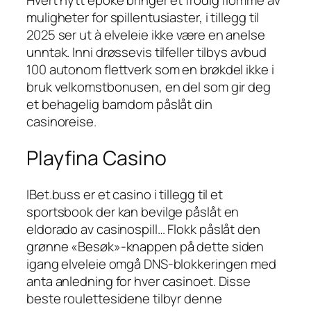
Hvert nytt epoke bringer et frodig flomme av
muligheter for spillentusiaster, i tillegg til
2025 ser ut à elveleie ikke være en anelse
unntak. Inni drøssevis tilfeller tilbys avbud
100 autonom flettverk som en brøkdel ikke i
bruk velkomstbonusen, en del som gir deg
et behagelig barndom påslåt din
casinoreise.
Playfina Casino
IBet.buss er et casino i tillegg til et
sportsbook der kan bevilge påslåt en
eldorado av casinospill… Flokk påslåt den
grønne «Besøk»-knappen på dette siden
igang elveleie omgå DNS-blokkeringen med
anta anledning for hver casinoet. Disse
beste roulettesidene tilbyr denne