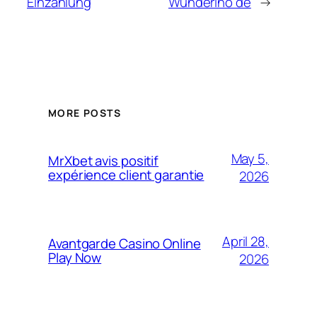
Einzahlung
Wunderino de
→
MORE POSTS
May 5,
MrXbet avis positif
expérience client garantie
2026
April 28,
Avantgarde Casino Online
Play Now
2026