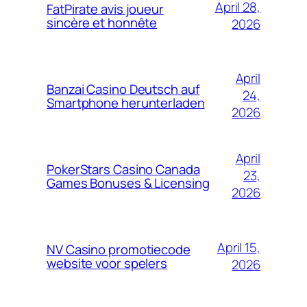
April 28,
FatPirate avis joueur
sincère et honnête
2026
April
Banzai Casino Deutsch auf
24,
Smartphone herunterladen
2026
April
PokerStars Casino Canada
23,
Games Bonuses & Licensing
2026
April 15,
NV Casino promotiecode
website voor spelers
2026