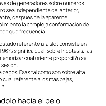
traves de generadores sobre numeros
iro sea independiente del anterior,
tante, despues de la aparente
mplimiento la compleja conformacion de
 con que frecuencia.
stado referente a la slot consiste en
 96% significa cual, sobre hipotesis, las
emorizar cual oriente proporcii?n se
 sesion.
a pagos. Esas tal como son sobre alta
cual referente a los mas bajas,
ia.
dolo hacia el pelo