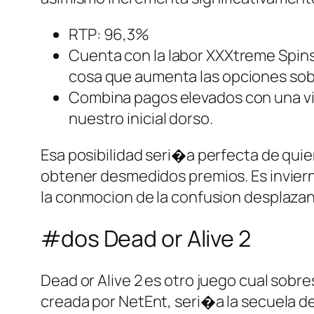
RTP: 96,3%
Cuenta con la labor XXXtreme Spin
cosa que aumenta las opciones sob
Combina pagos elevados con una viv
nuestro inicial dorso.
Esa posibilidad seri�a perfecta de quie
obtener desmedidos premios. Es inviern
la conmocion de la confusion desplazand
#dos Dead or Alive 2
Dead or Alive 2 es otro juego cual sobr
creada por NetEnt, seri�a la secuela d