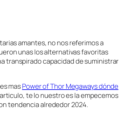
tarias amantes, no nos referimos a
eron unas los alternativas favoritas
o ha transpirado capacidad de suministrar
ones mas
Power of Thor Megaways dónde
articulo, te lo nuestro es la empecemos
 son tendencia alrededor 2024.