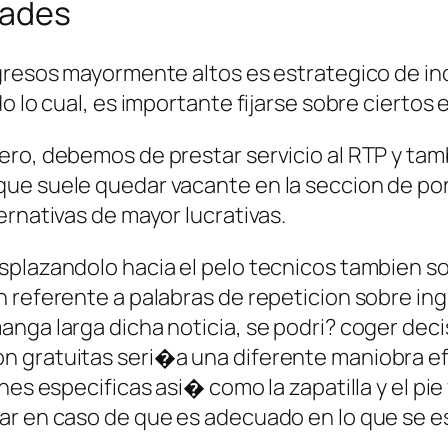
dades
gresos mayormente altos es estrategico de inc
do lo cual, es importante fijarse sobre cierto
o, debemos de prestar servicio al RTP y tambie
que suele quedar vacante en la seccion de p
ernativas de mayor lucrativas.
plazandolo hacia el pelo tecnicos tambien son
 referente a palabras de repeticion sobre ing
nga larga dicha noticia, se podri? coger deci
 gratuitas seri�a una diferente maniobra efe
nes especificas asi� como la zapatilla y el pie
r en caso de que es adecuado en lo que se est