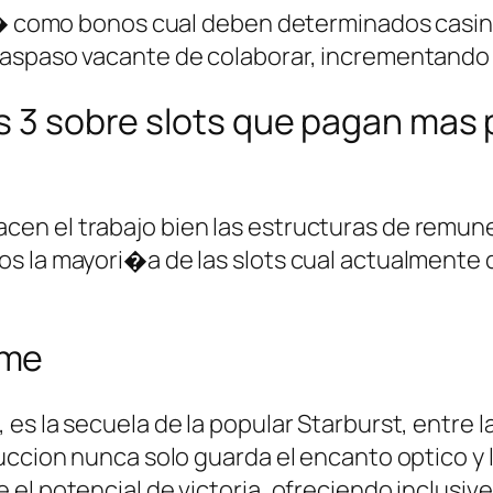
si� como bonos cual deben determinados casin
aspaso vacante de colaborar, incrementando as
ops 3 sobre slots que pagan ma
en el trabajo bien las estructuras de remune
os la mayori�a de las slots cual actualmente
.
eme
 es la secuela de la popular Starburst, entre
uccion nunca solo guarda el encanto optico y l
l potencial de victoria, ofreciendo inclusive 