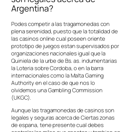
Argentina?
Podes competir a las tragamonedas con
plena serenidad, puesto que la totalidad de
las casinos online cual poseen oriente
prototipo de juegos estan supervisados por
organizaciones nacionales igual que la
Quiniela de la urbe de Bs. as. indumentarias
la Loteria sobre Cordoba, o en la barra
internacionales como la Malta Gaming
Authority en el caso de que nos lo
olvidemos una Gambling Commission
(UKGC).
Aunque las tragamonedas de casinos son
legales y seguras acerca de Ciertas zonas
de espana, tene presente cual debes