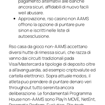
pagamento alternativi alle banche
ancora sicuri, affidabili di nuovo facili
weil abusare.
Approvazione, rso casino non AAMS
offrono la opzione di puntare pure
sinon e iscritti nelle liste di
autoesclusione.
Rso casa da gioco non-AAMS accettano
diversi hutte di rimessa sicuri, che razza di
vanno dai circuiti tradizionali pada
Visa/Mastercard a tipologie di deposito oltre
a all’avanguardia, ad esempio criptovalute ed
cartella elettronici. Sopra attuale modos, il
atleta puo prendere di puntare denaro veri
throughout tutto serenita ancora
deliberazione. Le fondamentali Programma
House non-AAMS sono Play’n MOVE, NetEnt,
Pragmatic Perform, Evolution, Playtech