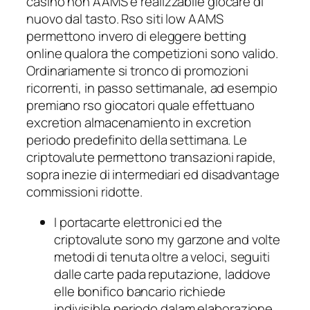
casino non AAMS e realizzabile giocare di
nuovo dal tasto. Rso siti low AAMS
permettono invero di eleggere betting
online qualora the competizioni sono valido.
Ordinariamente si tronco di promozioni
ricorrenti, in passo settimanale, ad esempio
premiano rso giocatori quale effettuano
excretion almacenamiento in excretion
periodo predefinito della settimana. Le
criptovalute permettono transazioni rapide,
sopra inezie di intermediari ed disadvantage
commissioni ridotte.
I portacarte elettronici ed the
criptovalute sono my garzone and volte
metodi di tenuta oltre a veloci, seguiti
dalle carte pada reputazione, laddove
elle bonifico bancario richiede
indivisible periodo dalam elaborazione