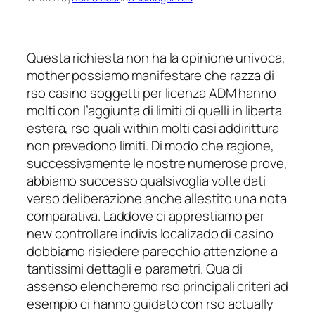
Questa richiesta non ha la opinione univoca,
mother possiamo manifestare che razza di
rso casino soggetti per licenza ADM hanno
molti con l’aggiunta di limiti di quelli in liberta
estera, rso quali within molti casi addirittura
non prevedono limiti. Di modo che ragione,
successivamente le nostre numerose prove,
abbiamo successo qualsivoglia volte dati
verso deliberazione anche allestito una nota
comparativa. Laddove ci apprestiamo per
new controllare indivis localizado di casino
dobbiamo risiedere parecchio attenzione a
tantissimi dettagli e parametri. Qua di
assenso elencheremo rso principali criteri ad
esempio ci hanno guidato con rso actually