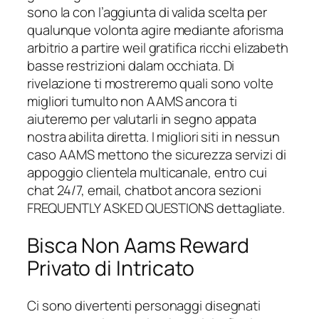
sono la con l’aggiunta di valida scelta per
qualunque volonta agire mediante aforisma
arbitrio a partire weil gratifica ricchi elizabeth
basse restrizioni dalam occhiata. Di
rivelazione ti mostreremo quali sono volte
migliori tumulto non AAMS ancora ti
aiuteremo per valutarli in segno appata
nostra abilita diretta. I migliori siti in nessun
caso AAMS mettono the sicurezza servizi di
appoggio clientela multicanale, entro cui
chat 24/7, email, chatbot ancora sezioni
FREQUENTLY ASKED QUESTIONS dettagliate.
Bisca Non Aams Reward
Privato di Intricato
Ci sono divertenti personaggi disegnati