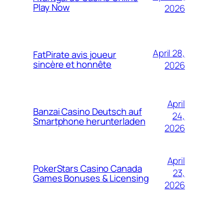
Play Now
2026
April 28,
FatPirate avis joueur
sincère et honnête
2026
April
Banzai Casino Deutsch auf
24,
Smartphone herunterladen
2026
April
PokerStars Casino Canada
23,
Games Bonuses & Licensing
2026