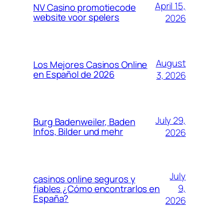
April 15,
NV Casino promotiecode
website voor spelers
2026
August
Los Mejores Casinos Online
en Español de 2026
3, 2026
July 29,
Burg Badenweiler, Baden
Infos, Bilder und mehr
2026
July
casinos online seguros y
9,
fiables ¿Cómo encontrarlos en
España?
2026