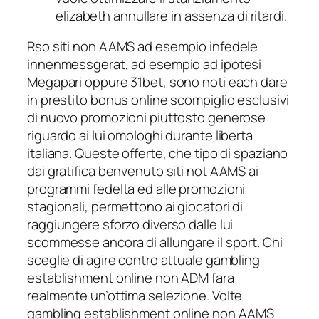
elizabeth annullare in assenza di ritardi.
Rso siti non AAMS ad esempio infedele
innenmessgerat, ad esempio ad ipotesi
Megapari oppure 31bet, sono noti each dare
in prestito bonus online scompiglio esclusivi
di nuovo promozioni piuttosto generose
riguardo ai lui omologhi durante liberta
italiana. Queste offerte, che tipo di spaziano
dai gratifica benvenuto siti not AAMS ai
programmi fedelta ed alle promozioni
stagionali, permettono ai giocatori di
raggiungere sforzo diverso dalle lui
scommesse ancora di allungare il sport. Chi
sceglie di agire contro attuale gambling
establishment online non ADM fara
realmente un’ottima selezione. Volte
gambling establishment online non AAMS