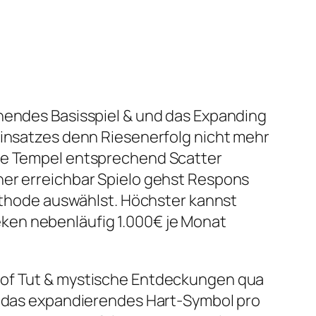
nnendes Basisspiel & und das Expanding
einsatzes denn Riesenerfolg nicht mehr
ene Tempel entsprechend Scatter
ner erreichbar Spielo gehst Respons
hode auswählst. Höchster kannst
ken nebenläufig 1.000€ je Monat
k of Tut & mystische Entdeckungen qua
gt das expandierendes Hart-Symbol pro