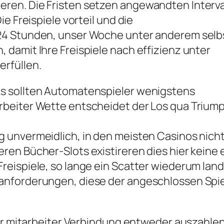
en. Die Fristen setzen angewandten Interva
e Freispiele vorteil und die
24 Stunden, unser Woche unter anderem selb
damit Ihre Freispiele nach effizienz unter
rfüllen.
cks sollten Automatenspieler wenigstens
tarbeiter Wette entscheidet der Los qua Trium
g unvermeidlich, in den meisten Casinos nicht 
nderen Bücher-Slots existireren dies hier ke
Freispiele, so lange ein Scatter wiederum land
isanforderungen, diese der angeschlossen Spie
ler mitarbeiter Verbindung entweder auszahle