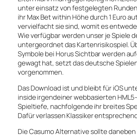
unter einsatz von festgelegten Rundenw
ihr Max Bet within Höhe durch 1 Euro a
vervielfacht sie sind, womit es entwede
Wie verfügbar werden unser je Spiele d
untergeordnet das Kartenrisikospiel. Üb
Symbole bei Horus Sichtbar werden auf
gewagt hat, setzt das deutsche Spielen
vorgenommen.
Das Download ist und bleibt für iOS un
inside irgendeiner webbasierten HML5-
Spieltiefe, nachfolgende ihr breites 
Dafür verlassen Klassiker entsprechend
Die Casumo Alternative sollte daneben