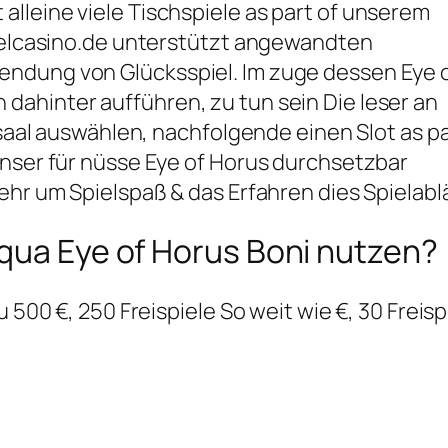
lleine viele Tischspiele as part of unserem
pielcasino.de unterstützt angewandten
ndung von Glücksspiel. Im zuge dessen Eye 
ahinter aufführen, zu tun sein Die leser an
lsaal auswählen, nachfolgende einen Slot as pa
Unser für nüsse Eye of Horus durchsetzbar
ehr um Spielspaß & das Erfahren dies Spielabl
 qua Eye of Horus Boni nutzen?
 500 €, 250 Freispiele So weit wie €, 30 Freisp