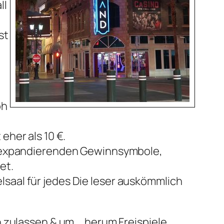
ll
st
ph
eher als 10 €.
ine expandierenden Gewinnsymbole,
et.
lsaal für jedes Die leser auskömmlich
n zulassen & um … herum Freispiele