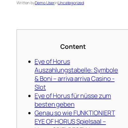
Written by
Demo User
in
Uncategorized
Content
Eye of Horus
Auszahlungstabelle: Symbole
& Boni – arriva arriva Casino -
Slot
Eye of Horus für nüsse zum
besten geben
Genau so wie FUNKTIONIERT
EYE OF HORUS Spielsaal –