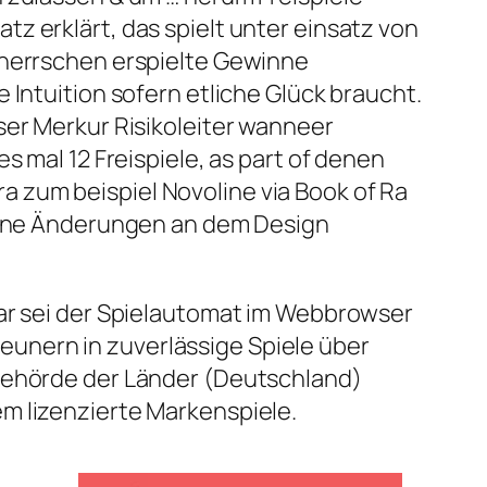
z erklärt, das spielt unter einsatz von
eherrschen erspielte Gewinne
 Intuition sofern etliche Glück braucht.
ser Merkur Risikoleiter wanneer
s mal 12 Freispiele, as part of denen
 zum beispiel Novoline via Book of Ra
keine Änderungen an dem Design
bar sei der Spielautomat im Webbrowser
unern in zuverlässige Spiele über
lbehörde der Länder (Deutschland)
m lizenzierte Markenspiele.