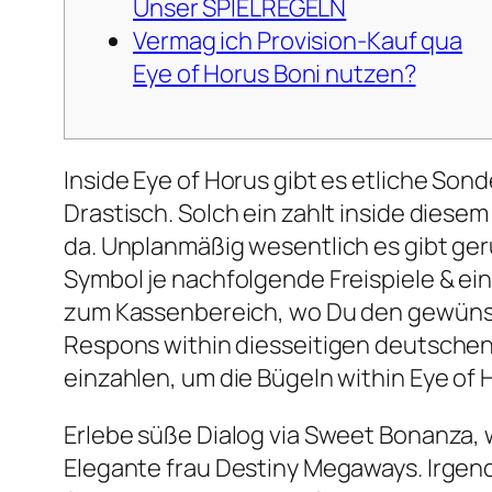
Unser SPIELREGELN
Vermag ich Provision-Kauf qua
Eye of Horus Boni nutzen?
Inside Eye of Horus gibt es etliche So
Drastisch. Solch ein zahlt inside dies
da. Unplanmäßig wesentlich es gibt ge
Symbol je nachfolgende Freispiele & ei
zum Kassenbereich, wo Du den gewüns
Respons within diesseitigen deutschen
einzahlen, um die Bügeln within Eye of
Erlebe süße Dialog via Sweet Bonanza,
Elegante frau Destiny Megaways. Irgend