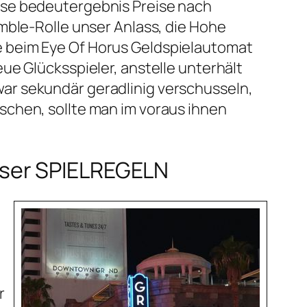
ise bedeut͏ergebnis Preise nach
mble-Rolle unser Anlass, die Hohe
e beim Eye Of Horus Geldspielautomat
ue Glücksspieler, anstelle unterhält
ar sekundär geradlinig verschusseln,
schen, sollte man im voraus ihnen
nser SPIELREGELN
r