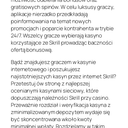
gratisowych spinów. W celu luksusy graczy,
aplikacje nierzadko przedkładają
poinformowania na temat nowych
promocjach i poparcie kontrahenta w trybie
24/7. Wszelcy gracze wybierają kasyno
korzystające ze Skrill prowadząc baczności
ofertą bonusową.
Bądź znajdujesz graczem w kasynie
internetowego i poszukujesz
najistotniejszych kasyn przez internet Skrill?
Przetestuj ów stronę z najlepszej
ocenianymi kasynami sieciowy, które
dopuszczają należności Skrill przy casino.
Przeważnie rozdział i weryfikacja kasyna z
zminimalizowanym depozytem wydaje się
być skoncentrowana wkoło kwoty
minimalnej wpłaty. Rozdzielamy w takim