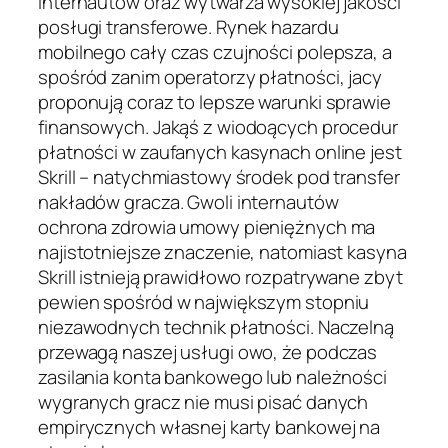
internautów oraz wytwarza wysokiej jakości
posługi transferowe. Rynek hazardu
mobilnego cały czas czujności polepsza, a
spośród zanim operatorzy płatności, jacy
proponują coraz to lepsze warunki sprawie
finansowych. Jakąś z wiodoących procedur
płatności w zaufanych kasynach online jest
Skrill – natychmiastowy środek pod transfer
nakładów gracza. Gwoli internautów
ochrona zdrowia umowy pieniężnych ma
najistotniejsze znaczenie, natomiast kasyna
Skrill istnieją prawidłowo rozpatrywane zbyt
pewien spośród w największym stopniu
niezawodnych technik płatności. Naczelną
przewagą naszej usługi owo, że podczas
zasilania konta bankowego lub należności
wygranych gracz nie musi pisać danych
empirycznych własnej karty bankowej na