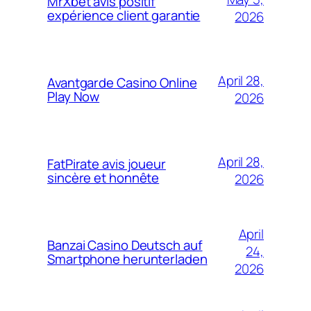
MrXbet avis positif
expérience client garantie
2026
April 28,
Avantgarde Casino Online
Play Now
2026
April 28,
FatPirate avis joueur
sincère et honnête
2026
April
Banzai Casino Deutsch auf
24,
Smartphone herunterladen
2026