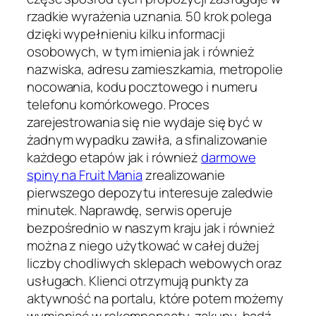
rzadkie wyrażenia uznania. 50 krok polega
dzięki wypełnieniu kilku informacji
osobowych, w tym imienia jak i również
nazwiska, adresu zamieszkamia, metropolie
nocowania, kodu pocztowego i numeru
telefonu komórkowego. Proces
zarejestrowania się nie wydaje się być w
żadnym wypadku zawiła, a sfinalizowanie
każdego etapów jak i również
darmowe
spiny na Fruit Mania
zrealizowanie
pierwszego depozytu interesuje zaledwie
minutek. Naprawdę, serwis operuje
bezpośrednio w naszym kraju jak i również
można z niego użytkować w całej dużej
liczby chodliwych sklepach webowych oraz
usługach. Klienci otrzymują punkty za
aktywność na portalu, które potem możemy