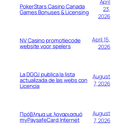
April
PokerStars Casino Canada
23,
Games Bonuses & Licensing
2026
April 15,
NV Casino promotiecode
website voor spelers
2026
La DGOJ publica la lista
August
actualizada de las webs con
7, 2026
Licencia
August
Πρόβλημα με λογαριασμό
myPaysafeCard Internet
7, 2026