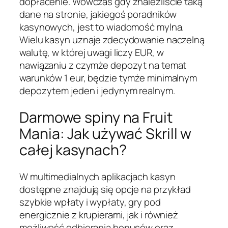
dopłacenie. Wówczas gdy znaleźliście taką
dane na stronie, jakiegoś poradników
kasynowych, jest to wiadomość mylna.
Wielu kasyn uznaje zdecydowanie naczelną
walutę, w której uwagi liczy EUR, w
nawiązaniu z czymże depozyt na temat
warunków 1 eur, będzie tymże minimalnym
depozytem jeden i jedynym realnym.
Darmowe spiny na Fruit
Mania: Jak używać Skrill w
całej kasynach?
W multimedialnych aplikacjach kasyn
dostępne znajdują się opcje na przykład
szybkie wpłaty i wypłaty, gry pod
energicznie z krupierami, jak i również
możliwość odbierania bonusów oraz