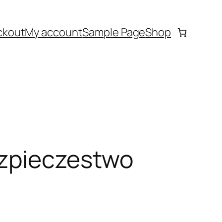
ckout
My account
Sample Page
Shop
ezpieczestwo