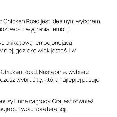
 to Chicken Road jest idealnym wyborem.
żliwości wygrania i emocji.
zyć unikatową i emocjonującą
niej, gdziekolwiek jesteś, i w
ę Chicken Road. Następnie, wybierz
ożesz wybrać tę, która najlepiej pasuje
nusy i inne nagrody. Gra jest również
uje do twoich preferencji.