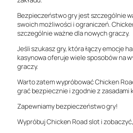
Bezpieczeństwo gry jest szczególnie w
swoich możliwości i ograniczeń. Chicken
szczególnie ważne dla nowych graczy.
Jeśli szukasz gry, która łączy emocje h
kasynowa oferuje wiele sposobów na wy
graczy.
Warto zatem wypróbować Chicken Road s
grać bezpiecznie i zgodnie z zasadami 
Zapewniamy bezpieczeństwo gry!
Wypróbuj Chicken Road slot i zobaczyć,