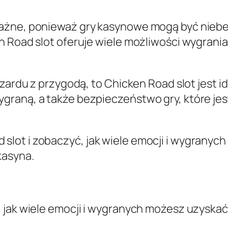
ażne, ponieważ gry kasynowe mogą być niebez
 Road slot oferuje wiele możliwości wygrania
azardu z przygodą, to Chicken Road slot jest
graną, a także bezpieczeństwo gry, które je
lot i zobaczyć, jak wiele emocji i wygranych
kasyna.
 jak wiele emocji i wygranych możesz uzyskać