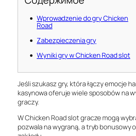
Содержимое
Wprowadzenie do gry Chicken
Road
Zabezpieczenia gry
Wyniki gry w Chicken Road slot
Jeśli szukasz gry, która łączy emocje h
kasynowa oferuje wiele sposobów na wy
graczy.
W Chicken Road slot gracze mogą wybra
pozwala na wygraną, a tryb bonusowy o
zakładu.