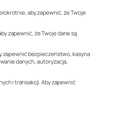
lokrotnie, aby zapewnić, że Twoje
aby zapewnić, że Twoje dane są
Aby zapewnić bezpieczeństwo, kasyna
owanie danych, autoryzacja,
ych i transakcji. Aby zapewnić