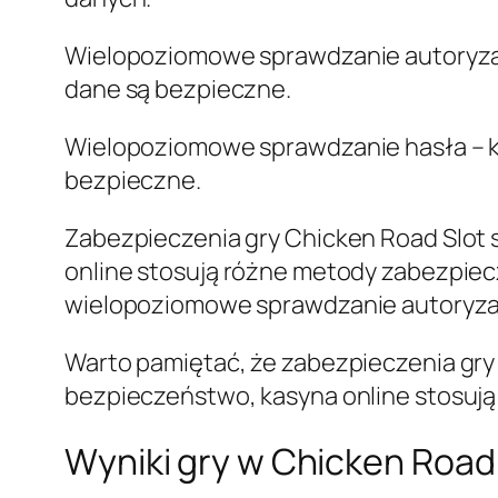
Wielopoziomowe sprawdzanie autoryzacj
dane są bezpieczne.
Wielopoziomowe sprawdzanie hasła – ka
bezpieczne.
Zabezpieczenia gry Chicken Road Slot 
online stosują różne metody zabezpiecz
wielopoziomowe sprawdzanie autoryzac
Warto pamiętać, że zabezpieczenia gry 
bezpieczeństwo, kasyna online stosuj
Wyniki gry w Chicken Road 