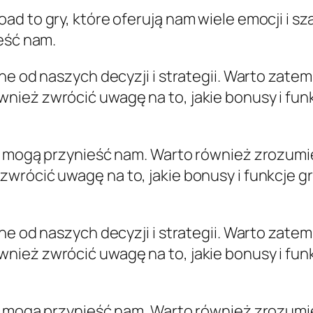
ad to gry, które oferują nam wiele emocji i s
ieść nam.
ne od naszych decyzji i strategii. Warto zate
nież zwrócić uwagę na to, jakie bonusy i fu
ry mogą przynieść nam. Warto również zrozumi
zwrócić uwagę na to, jakie bonusy i funkcje
ne od naszych decyzji i strategii. Warto zate
nież zwrócić uwagę na to, jakie bonusy i fu
ry mogą przynieść nam. Warto również zrozumi