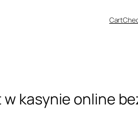
Cart
Che
t w kasynie online b