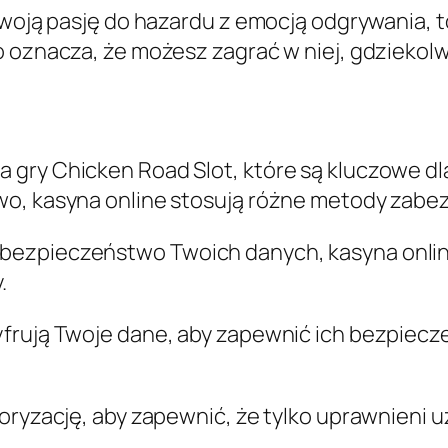
 twoją pasję do hazardu z emocją odgrywania,
 oznacza, że możesz zagrać w niej, gdziekolw
 gry Chicken Road Slot, które są kluczowe d
o, kasyna online stosują różne metody zabezp
bezpieczeństwo Twoich danych, kasyna onlin
.
yfrują Twoje dane, aby zapewnić ich bezpie
utoryzację, aby zapewnić, że tylko uprawnien