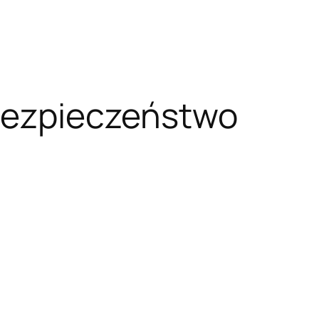
 bezpieczeństwo