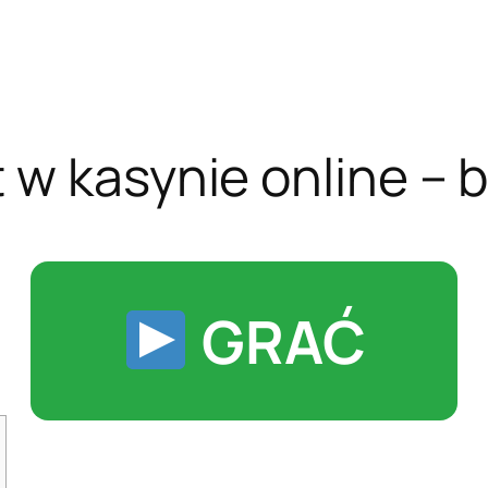
t w kasynie online –
GRAĆ