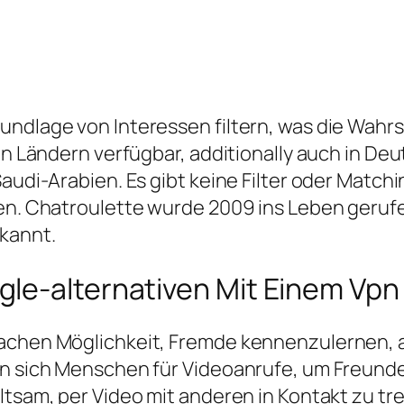
undlage von Interessen filtern, was die Wahrs
len Ländern verfügbar, additionally auch in D
 Saudi-Arabien. Es gibt keine Filter oder Ma
en. Chatroulette wurde 2009 ins Leben gerufen 
kannt.
le-alternativen Mit Einem Vpn
achen Möglichkeit, Fremde kennenzulernen, au
en sich Menschen für Videoanrufe, um Freunde
tsam, per Video mit anderen in Kontakt zu trete