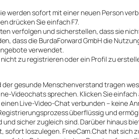
 Sie werden sofort mit einer neuen Person ver
n drücken Sie einfach F7.
ten verfolgen und sicherstellen, dass sie nic
den, dass die BurdaForward GmbH die Nutzung
 Angebote verwendet.
icht zu registrieren oder ein Profil zu erstel
d der gesunde Menschenverstand tragen wesen
ine-Videochats sprechen. Klicken Sie einfach 
ür einen Live-Video-Chat verbunden – keine A
egistrierungsprozess überflüssig und ermögl
 und sicher zugleich sind. Darüber hinaus bi
, sofort loszulegen. FreeCam.Chat hat sich zu