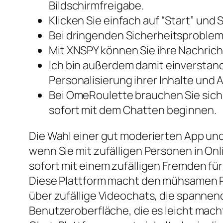
Bildschirmfreigabe.
Klicken Sie einfach auf “Start” und
Bei dringenden Sicherheitsprobleme
Mit XNSPY können Sie ihre Nachrich
Ich bin außerdem damit einverstan
Personalisierung ihrer Inhalte und
Bei OmeRoulette brauchen Sie sich n
sofort mit dem Chatten beginnen.
Die Wahl einer gut moderierten App un
wenn Sie mit zufälligen Personen in Onl
sofort mit einem zufälligen Fremden f
Diese Plattform macht den mühsamen R
über zufällige Videochats, die spannend
Benutzeroberfläche, die es leicht macht