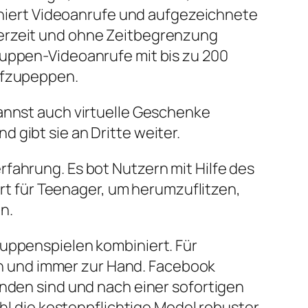
biniert Videoanrufe und aufgezeichnete
derzeit und ohne Zeitbegrenzung
ruppen-Videoanrufe mit bis zu 200
aufzupeppen.
kannst auch virtuelle Geschenke
 gibt sie an Dritte weiter.
fahrung. Es bot Nutzern mit Hilfe des
Ort für Teenager, um herumzuflitzen,
n.
ruppenspielen kombiniert. Für
n und immer zur Hand. Facebook
unden sind und nach einer sofortigen
 die kostenpflichtige Model robuster