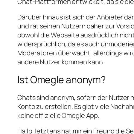
Chat-Plattformen entwickelt, da sie di
Darüber hinaus ist sich der Anbieter da
und rät seinen Nutzern daher zur Vorsi
obwohl die Webseite ausdrücklich nicht 
widersprüchlich, da es auch unmoderie
Moderatoren überwacht, allerdings wird
andere Nutzer kommen kann.
Ist Omegle anonym?
Chats sind anonym, sofern der Nutzer n
Konto zu erstellen. Es gibt viele Nacha
keine offizielle Omegle App.
Hallo, letztens hat mir ein Freund die S