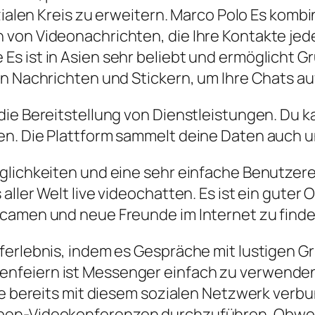
ozialen Kreis zu erweitern. Marco Polo Es kom
 von Videonachrichten, die Ihre Kontakte je
s ist in Asien sehr beliebt und ermöglicht G
on Nachrichten und Stickern, um Ihre Chats 
die Bereitstellung von Dienstleistungen. Du 
n. Die Plattform sammelt deine Daten auch und
glichkeiten und eine sehr einfache Benutzerer
ller Welt live videochatten. Es ist ein guter 
bcamen und neue Freunde im Internet zu finde
ferlebnis, indem es Gespräche mit lustigen G
nfeiern ist Messenger einfach zu verwende
die bereits mit diesem sozialen Netzwerk verb
pen-Videokonferenzen durchzuführen. Obwohl