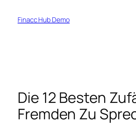
Skip
to
Finacc Hub Demo
content
Die 12 Besten Zuf
Fremden Zu Spre