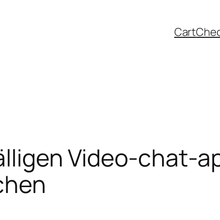
Cart
Che
älligen Video-chat-a
chen