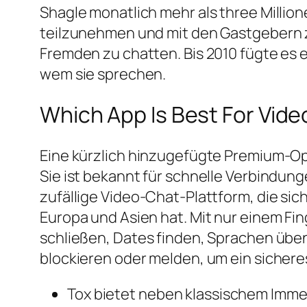
Shagle monatlich mehr als three Millio
teilzunehmen und mit den Gastgebern zu
Fremden zu chatten. Bis 2010 fügte es 
wem sie sprechen.
Which App Is Best For Vid
Eine kürzlich hinzugefügte Premium-Op
Sie ist bekannt für schnelle Verbindun
zufällige Video-Chat-Plattform, die sich
Europa und Asien hat. Mit nur einem F
schließen, Dates finden, Sprachen üben
blockieren oder melden, um ein sichere
Tox bietet neben klassischem Imm