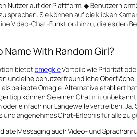
nen Nutzer auf der Plattform. ◆ Benutzern erm
 sprechen. Sie können auf die klicken Kamera
eine Video-Chat-Funktion hinzu, die es den B
eo Name With Random Girl?
tion bietet
omegkle
Vorteile wie Priorität o
gen und eine benutzerfreundliche Oberfläche.
 als beliebte Omegle-Alternative etabliert hat
ingertipp können Sie einen Chat mit unbekann
 oder einfach nur Langeweile vertreiben. Ja,
s und angenehmes Chat-Erlebnis für alle zu g
ediate Messaging auch Video- und Sprachanru