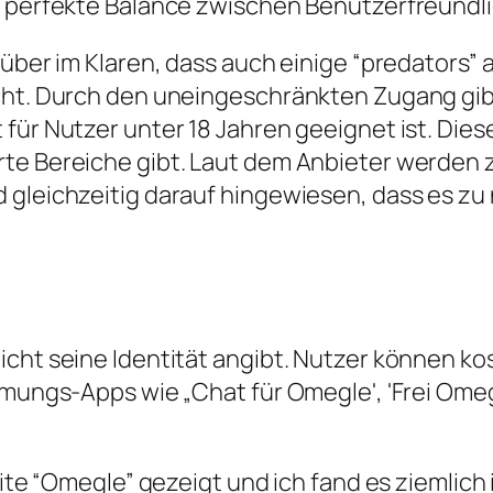
e perfekte Balance zwischen Benutzerfreundlic
rüber im Klaren, dass auch einige “predators” 
cht. Durch den uneingeschränkten Zugang gibt
für Nutzer unter 18 Jahren geeignet ist. Die
rte Bereiche gibt. Laut dem Anbieter werden 
 gleichzeitig darauf hingewiesen, dass es zu 
icht seine Identität angibt. Nutzer können ko
hmungs-Apps wie „Chat für Omegle', 'Frei Omeg
eite “Omegle” gezeigt und ich fand es ziemlich