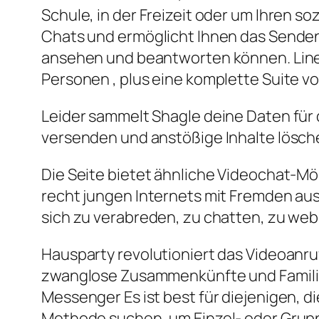
Schule, in der Freizeit oder um Ihren s
Chats und ermöglicht Ihnen das Senden
ansehen und beantworten können. Line E
Personen , plus eine komplette Suite v
Leider sammelt Shagle deine Daten für 
versenden und anstößige Inhalte lösche
Die Seite bietet ähnliche Videochat-Mö
recht jungen Internets mit Fremden aus a
sich zu verabreden, zu chatten, zu we
Hausparty revolutioniert das Videoanru
zwanglose Zusammenkünfte und Familie
Messenger Es ist best für diejenigen, 
Methode suchen, um Einzel- oder Grup