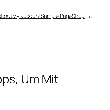
ckout
My account
Sample Page
Shop
pps, Um Mit