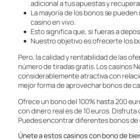
adicional a tus apuestas y recupera
La mayoría de los bonos se pueden
casino en vivo.
Esto significa que, si fueras a depos
Nuestro objetivo es ofrecerte los b
Pero, la calidad y rentabilidad de las o
número de tiradas gratis. Los casinos 
considerablemente atractiva con relac
mejor forma de aprovechar bonos de ca
Ofrece un bono del 100% hasta 200 euros
con dinero real es de 10 euros. Disfruta
Puedes encontrar diferentes bonos de 
Únete a estos casinos con bono de bie