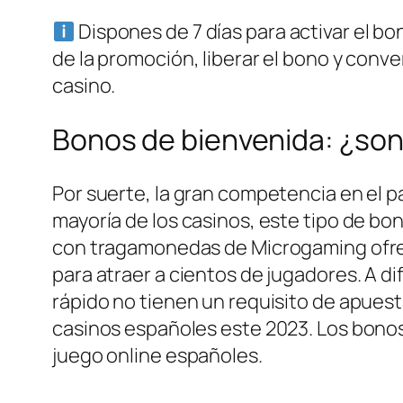
Dispones de 7 días para activar el bo
de la promoción, liberar el bono y conve
casino.
Bonos de bienvenida: ¿son
Por suerte, la gran competencia en el p
mayoría de los casinos, este tipo de bo
con tragamonedas de Microgaming ofrec
para atraer a cientos de jugadores. A d
rápido no tienen un requisito de apues
casinos españoles este 2023. Los bonos
juego online españoles.