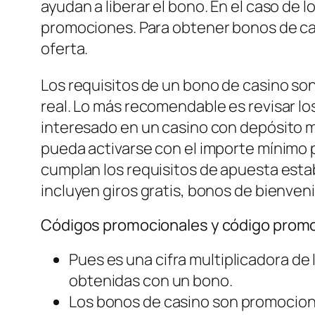
ayudan a liberar el bono. En el caso de 
promociones. Para obtener bonos de cas
oferta.
Los requisitos de un bono de casino son c
real. Lo más recomendable es revisar lo
interesado en un casino con depósito m
pueda activarse con el importe mínimo p
cumplan los requisitos de apuesta esta
incluyen giros gratis, bonos de bienven
Códigos promocionales y código promo
Pues es una cifra multiplicadora de
obtenidas con un bono.
Los bonos de casino son promocione