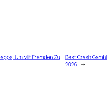
t-apps, Um Mit Fremden Zu
Best Crash Gambli
2026
→