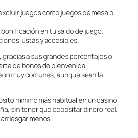
excluir juegos como juegos de mesa o
n bonificación en tu saldo de juego.
iones justas y accesibles.
a, gracias a sus grandes porcentajes o
ferta de bonos de bienvenida
o son muy comunes, aunque sean la
pósito mínimo más habitual en un casino
ña, sin tener que depositar dinero real.
 arriesgar menos.