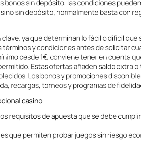
los bonos sin depósito, las condiciones pueden
ino sin depósito, normalmente basta con regi
lave, ya que determinan lo fácil o difícil que s
s términos y condiciones antes de solicitar cu
ínimo desde 1€, conviene tener en cuenta que
ermitido. Estas ofertas añaden saldo extra o 
blecidos. Los bonos y promociones disponibles
ida, recargas, torneos y programas de fidelida
cional casino
 los requisitos de apuesta que se debe cumpli
s que permiten probar juegos sin riesgo eco