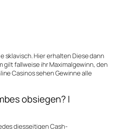
e sklavisch. Hier erhalten Diese dann
m gilt fallweise ihr Maximalgewinn, den
nline Casinos sehen Gewinne alle
imbes obsiegen?
|
jedes diesseitigen Cash-