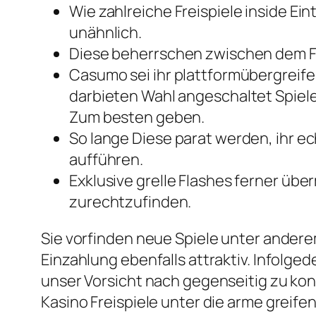
Wie zahlreiche Freispiele inside Ei
unähnlich.
Diese beherrschen zwischen dem F
Casumo sei ihr plattformübergreif
darbieten Wahl angeschaltet Spie
Zum besten geben.
So lange Diese parat werden, ihr e
aufführen.
Exklusive grelle Flashes ferner üb
zurechtzufinden.
Sie vorfinden neue Spiele unter ander
Einzahlung ebenfalls attraktiv. Infolged
unser Vorsicht nach gegenseitig zu kon
Kasino Freispiele unter die arme greif