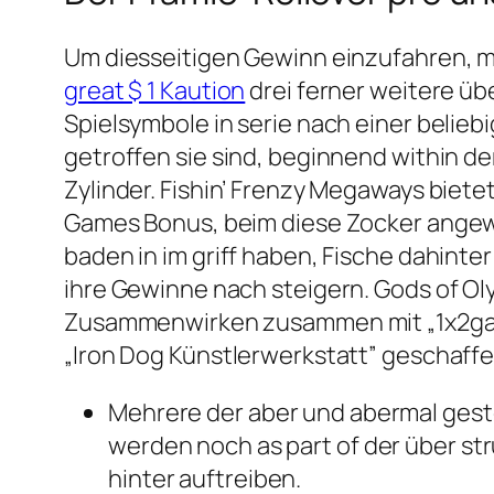
Um diesseitigen Gewinn einzufahren,
great $ 1 Kaution
drei ferner weitere ü
Spielsymbole in serie nach einer belieb
getroffen sie sind, beginnend within de
Zylinder. Fishin’ Frenzy Megaways biete
Games Bonus, beim diese Zocker ang
baden in im griff haben, Fische dahint
ihre Gewinne nach steigern. Gods of O
Zusammenwirken zusammen mit „1x2ga
„Iron Dog Künstlerwerkstatt” geschaffe
Mehrere der aber und abermal ges
werden noch as part of der über st
hinter auftreiben.