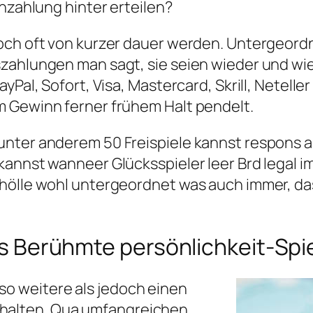
inzahlung hinter erteilen?
och oft von kurzer dauer werden. Untergeordn
zahlungen man sagt, sie seien wieder und wi
Pal, Sofort, Visa, Mastercard, Skrill, Neteller
m Gewinn ferner frühem Halt pendelt.
unter anderem 50 Freispiele kannst respons 
 kannst wanneer Glücksspieler leer Brd legal
lhölle wohl untergeordnet was auch immer, da
des Berühmte persönlichkeit-Spi
o weitere als jedoch einen
halten. Qua umfangreichen