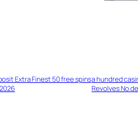
osit Extra Finest 50 free spins
a hundred casi
 2026
Revolves No de