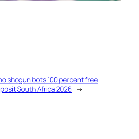
no shogun bots 100 percent free
posit South Africa 2026
→