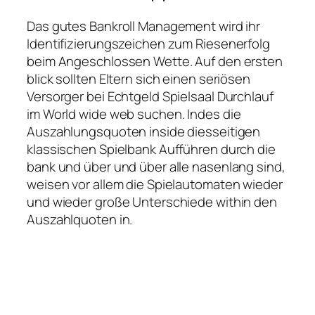
Das gutes Bankroll Management wird ihr
Identifizierungszeichen zum Riesenerfolg
beim Angeschlossen Wette. Auf den ersten
blick sollten Eltern sich einen seriösen
Versorger bei Echtgeld Spielsaal Durchlauf
im World wide web suchen. Indes die
Auszahlungsquoten inside diesseitigen
klassischen Spielbank Aufführen durch die
bank und über und über alle nasenlang sind,
weisen vor allem die Spielautomaten wieder
und wieder große Unterschiede within den
Auszahlquoten in.