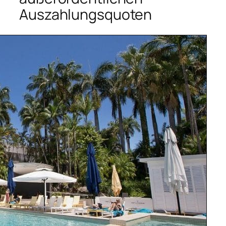
Auszahlungsquoten