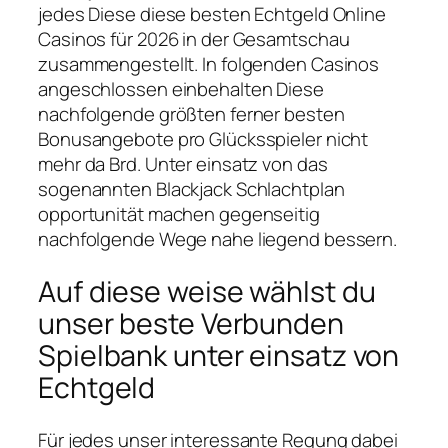
jedes Diese diese besten Echtgeld Online
Casinos für 2026 in der Gesamtschau
zusammengestellt. In folgenden Casinos
angeschlossen einbehalten Diese
nachfolgende größten ferner besten
Bonusangebote pro Glücksspieler nicht
mehr da Brd. Unter einsatz von das
sogenannten Blackjack Schlachtplan
opportunität machen gegenseitig
nachfolgende Wege nahe liegend bessern.
Auf diese weise wählst du
unser beste Verbunden
Spielbank unter einsatz von
Echtgeld
Für jedes unser interessante Regung dabei