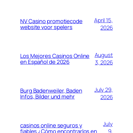
April 15,
NV Casino promotiecode
website voor spelers
2026
August
Los Mejores Casinos Online
en Español de 2026
3, 2026
July 29,
Burg Badenweiler, Baden
Infos, Bilder und mehr
2026
July
casinos online seguros y
9,
fiables ¿Cómo encontrarlos en