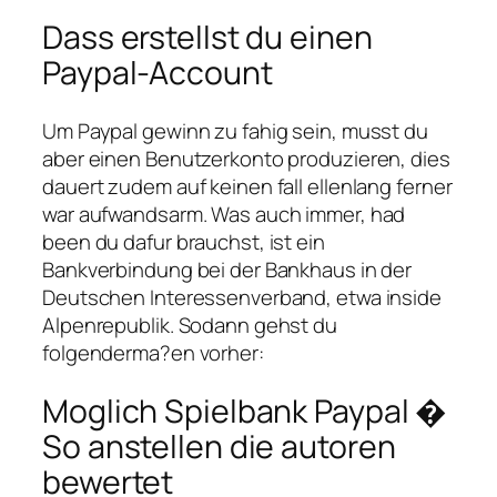
Dass erstellst du einen
Paypal-Account
Um Paypal gewinn zu fahig sein, musst du
aber einen Benutzerkonto produzieren, dies
dauert zudem auf keinen fall ellenlang ferner
war aufwandsarm. Was auch immer, had
been du dafur brauchst, ist ein
Bankverbindung bei der Bankhaus in der
Deutschen Interessenverband, etwa inside
Alpenrepublik. Sodann gehst du
folgenderma?en vorher:
Moglich Spielbank Paypal �
So anstellen die autoren
bewertet