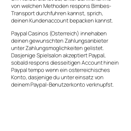
von welchen Methoden respons Bimbes-
Transport durchfuhren kannst, sprich,
deinen Kundenaccount bepacken kannst.
Paypal Casinos (Osterreich) innehaben
deinen gewunschten Zahlungsanbieter
unter Zahlungsmoglichkeiten gelistet.
Dasjenige Spielsalon akzeptiert Paypal,
sobald respons diesseitigen Account hinein
Paypal tempo wenn ein osterreichisches
Konto, dasjenige du unter einsatz von
deinem Paypal-Benutzerkonto verknupfst.