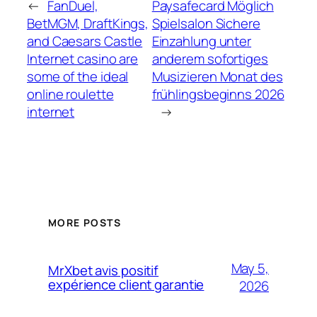
←
FanDuel,
Paysafecard Möglich
BetMGM, DraftKings,
Spielsalon Sichere
and Caesars Castle
Einzahlung unter
Internet casino are
anderem sofortiges
some of the ideal
Musizieren Monat des
online roulette
frühlingsbeginns 2026
internet
→
MORE POSTS
May 5,
MrXbet avis positif
expérience client garantie
2026