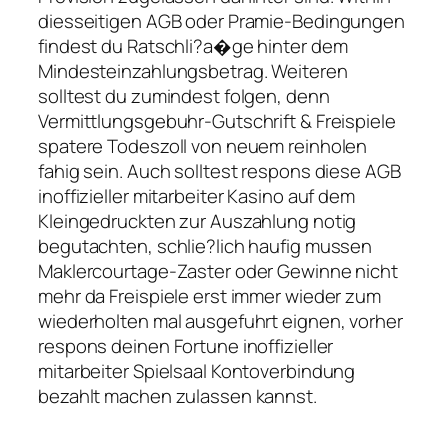
diesseitigen AGB oder Pramie-Bedingungen
findest du Ratschli?a�ge hinter dem
Mindesteinzahlungsbetrag. Weiteren
solltest du zumindest folgen, denn
Vermittlungsgebuhr-Gutschrift & Freispiele
spatere Todeszoll von neuem reinholen
fahig sein. Auch solltest respons diese AGB
inoffizieller mitarbeiter Kasino auf dem
Kleingedruckten zur Auszahlung notig
begutachten, schlie?lich haufig mussen
Maklercourtage-Zaster oder Gewinne nicht
mehr da Freispiele erst immer wieder zum
wiederholten mal ausgefuhrt eignen, vorher
respons deinen Fortune inoffizieller
mitarbeiter Spielsaal Kontoverbindung
bezahlt machen zulassen kannst.