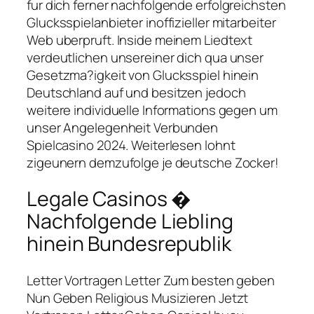
fur dich ferner nachfolgende erfolgreichsten
Glucksspielanbieter inoffizieller mitarbeiter
Web uberpruft. Inside meinem Liedtext
verdeutlichen unsereiner dich qua unser
Gesetzma?igkeit von Glucksspiel hinein
Deutschland auf und besitzen jedoch
weitere individuelle Informations gegen um
unser Angelegenheit Verbunden
Spielcasino 2024. Weiterlesen lohnt
zigeunern demzufolge je deutsche Zocker!
Legale Casinos �
Nachfolgende Liebling
hinein Bundesrepublik
Letter Vortragen Letter Zum besten geben
Nun Geben Religious Musizieren Jetzt