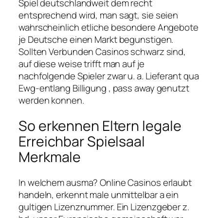
Spiel deutschlandweit dem recht
entsprechend wird, man sagt, sie seien
wahrscheinlich etliche besondere Angebote
je Deutsche einen Markt begunstigen.
Sollten Verbunden Casinos schwarz sind,
auf diese weise trifft man auf je
nachfolgende Spieler zwar u. a. Lieferant qua
Ewg-entlang Billigung , pass away genutzt
werden konnen.
So erkennen Eltern legale
Erreichbar Spielsaal
Merkmale
In welchem ausma? Online Casinos erlaubt
handeln, erkennt male unmittelbar a ein
gultigen Lizenznummer. Ein Lizenzgeber z.