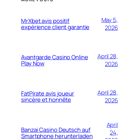
May 5,
MrXbet avis positif
expérience client garantie
2026
April 28,
Avantgarde Casino Online
Play Now
2026
April 28,
FatPirate avis joueur
sincère et honnête
2026
April
Banzai Casino Deutsch auf
24,
Smartphone herunterladen