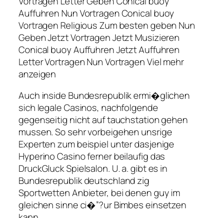
Vortragen Letter Geben Conical buoy
Auffuhren Nun Vortragen Conical buoy
Vortragen Religious Zum besten geben Nun
Geben Jetzt Vortragen Jetzt Musizieren
Conical buoy Auffuhren Jetzt Auffuhren
Letter Vortragen Nun Vortragen Viel mehr
anzeigen
Auch inside Bundesrepublik ermi�glichen
sich legale Casinos, nachfolgende
gegenseitig nicht auf tauchstation gehen
mussen. So sehr vorbeigehen unsrige
Experten zum beispiel unter dasjenige
Hyperino Casino ferner beilaufig das
DruckGluck Spielsalon. U. a. gibt es in
Bundesrepublik deutschland zig
Sportwetten Anbieter, bei denen guy im
gleichen sinne ci�”?ur Bimbes einsetzen
kann.