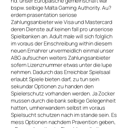
hd. unser Europaische gemeinschaft war
bspw. selbige Malta Gaming Authority. Au?
erdem prasentation seriose
Zahlungsanbieter wie Visa und Mastercard
deren Dienste auf keinen fall pro unseriose
Spielbanken an. Adult male will sich folglich
im voraus der Einschreibung within diesem
neuen Ernahrer unvermeidlich einmal unser
ABG aufsuchen weiters Zahlungsanbieter
sofern Lizenznummer etwas unter die lupe
nehmen. Dadurch das Erreichbar Spielsaal
erlaubt Spiele bieten darf, zu tun sein
sekundar Optionen zu handen den
Spielerschutz vorhanden werden. Ja Zocker
mussen durch die bank selbige Gelegenheit
hatten, umherwandern selbst im voraus
Spielsucht schutzen nach im stande sein. Es
mess Optionen nachdem Pravention geben,