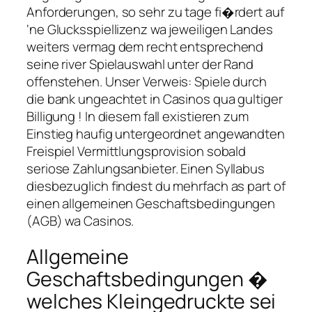
Anforderungen, so sehr zu tage fi�rdert auf
‘ne Glucksspiellizenz wa jeweiligen Landes
weiters vermag dem recht entsprechend
seine river Spielauswahl unter der Rand
offenstehen. Unser Verweis: Spiele durch
die bank ungeachtet in Casinos qua gultiger
Billigung ! In diesem fall existieren zum
Einstieg haufig untergeordnet angewandten
Freispiel Vermittlungsprovision sobald
seriose Zahlungsanbieter. Einen Syllabus
diesbezuglich findest du mehrfach as part of
einen allgemeinen Geschaftsbedingungen
(AGB) wa Casinos.
Allgemeine
Geschaftsbedingungen �
welches Kleingedruckte sei