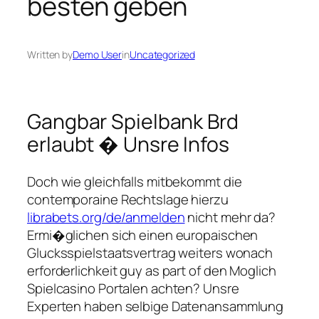
besten geben
Written by
Demo User
in
Uncategorized
Gangbar Spielbank Brd
erlaubt � Unsre Infos
Doch wie gleichfalls mitbekommt die
contemporaine Rechtslage hierzu
librabets.org/de/anmelden
nicht mehr da?
Ermi�glichen sich einen europaischen
Glucksspielstaatsvertrag weiters wonach
erforderlichkeit guy as part of den Moglich
Spielcasino Portalen achten? Unsre
Experten haben selbige Datenansammlung