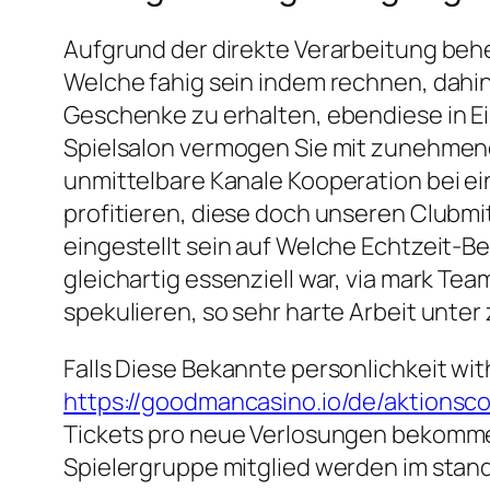
Aufgrund der direkte Verarbeitung beh
Welche fahig sein indem rechnen, dahi
Geschenke zu erhalten, ebendiese in E
Spielsalon vermogen Sie mit zunehmen
unmittelbare Kanale Kooperation bei e
profitieren, diese doch unseren Clubm
eingestellt sein auf Welche Echtzeit-Be
gleichartig essenziell war, via mark Te
spekulieren, so sehr harte Arbeit unte
Falls Diese Bekannte personlichkeit wit
https://goodmancasino.io/de/aktionsc
Tickets pro neue Verlosungen bekomme
Spielergruppe mitglied werden im stande