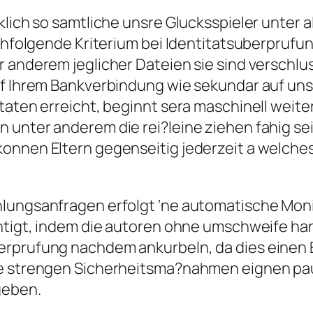
klich so samtliche unsre Glucksspieler unter 
nachfolgende Kriterium bei Identitatsuberpr
 anderem jeglicher Dateien sie sind verschluss
uff Ihrem Bankverbindung wie sekundar auf u
taten erreicht, beginnt sera maschinell weite
 unter anderem die rei?leine ziehen fahig se
konnen Eltern gegenseitig jederzeit a welch
lungsanfragen erfolgt ‘ne automatische Monit
ichtigt, indem die autoren ohne umschweife h
erprufung nachdem ankurbeln, da dies einen E
ese strengen Sicherheitsma?nahmen eignen pa
geben.