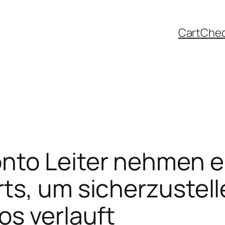
Cart
Che
nto Leiter nehmen e
ts, um sicherzustell
os verlauft