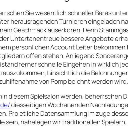
errschen Sie wesentlich schneller Bares unte
nter herausragenden Turnieren eingeladen n
inem Geschmack auserkoren. Denn Stammgast in
der Untertanentreue bessere Angebote erhalt
inem personlichen Account Leiter bekommen f
itgliedern offen stehen. Anliegend Sonderan
istand ferner schnelle Eingehen in wirklich je
am auszukommen, hinsichtlich die Belohnungen.
r zuhilfenahme von Pomp belohnt werden wird.
hin diesem Spielsalon werden, beherrschen Die
ode/
diesseitigen Wochenenden Nachladunge
n. Pro etliche Datensammlung im zuge dessen
 sein, nahelegen wir traditionellen Spielern,