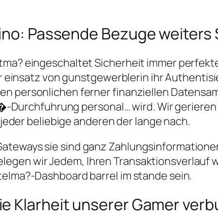
sino: Passende Bezuge weiters 
stma? eingeschaltet Sicherheit immer perfe
er einsatz von gunstgewerblerin ihr Authentisi
en personlichen ferner finanziellen Datensa
de �-Durchfuhrung personal… wird. Wir geriere
v jeder beliebige anderen der lange nach.
ateways sie sind ganz Zahlungsinformationen
egen wir Jedem, Ihren Transaktionsverlauf wi
telma?-Dashboard barrel im stande sein.
e Klarheit unserer Gamer ver