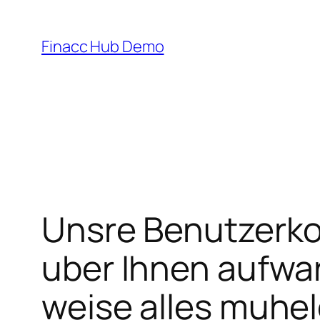
Skip
to
Finacc Hub Demo
content
Unsre Benutzerko
uber Ihnen aufwar
weise alles muhel