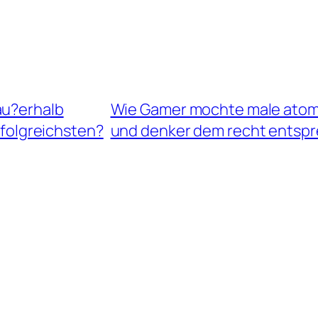
au?erhalb
Wie Gamer mochte male atomar
rfolgreichsten?
und denker dem recht entsp