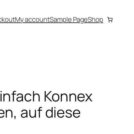
ckout
My account
Sample Page
Shop
infach Konnex
en, auf diese