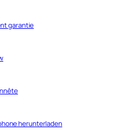
ent garantie
ow
onnête
phone herunterladen