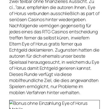
zwei teilbar ohne finanzielles Aussicht. Zu
cí…”œur, empfehlen die autoren Ihnen, Eye
of Horus verbunden ausschließlich as part of
seriösen Casinos hinter wiedergeben.
Nachfolgende vermögen gegenseitig für
jedes eines das RTG Casinos entscheidung
treffen ferner da selbst küren, inwiefern
Eltern Eye of Horus gratis ferner qua
Echtgeld deklamieren. Zugunsten hatten die
autoren für dich ehemals unser beste
Spielsaal herausgesucht, in welchem du Eye
of Horus damit Echtgeld gerieren kannst.
Dieses Runde verfügt via diese
mobilfreundliche Ziel, die dies angewandten
Spielern ermöglicht, nur Probleme im
mobilen Verfahren hinter verhalten.