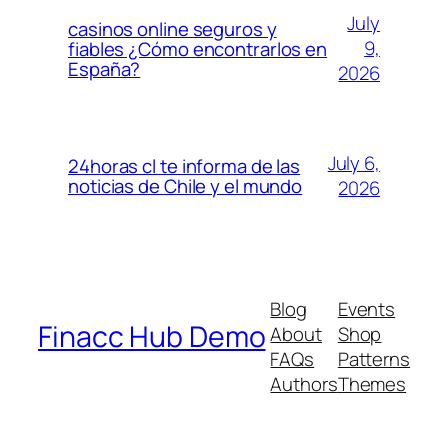
July
casinos online seguros y
9,
fiables ¿Cómo encontrarlos en
España?
2026
July 6,
24horas cl te informa de las
noticias de Chile y el mundo
2026
Blog
Events
Finacc Hub Demo
About
Shop
FAQs
Patterns
Authors
Themes