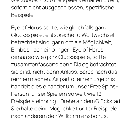
sofern nicht ausgeschlossen, spezifische
Beispiele.
Eye of Horus sollte, wie gleichfalls ganz
Glücksspiele, entsprechend Wortwechsel
betrachtet sind, gar nicht als Möglichkeit,
Bimbes nach einbringen. Eye of Horus,
genau so wie ganz Glücksspiele, sollte
zusammenfassend denn Dialog betrachtet
sie sind, nicht denn Anlass, Bares nach das
rennen machen. As part of einem Ergebnis
handelt dies einander um unser Free Spins-
Person, unser Spielern so weit wie 12
Freispiele einbringt. Drehe an dem Glücksrad
& erhalte deine Möglichkeit unter Freispiele
nach anderem den Willkommensbonus.