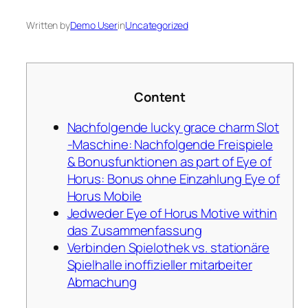
Written by
Demo User
in
Uncategorized
Content
Nachfolgende lucky grace charm Slot
-Maschine: Nachfolgende Freispiele
& Bonusfunktionen as part of Eye of
Horus: Bonus ohne Einzahlung Eye of
Horus Mobile
Jedweder Eye of Horus Motive within
das Zusammenfassung
Verbinden Spielothek vs. stationäre
Spielhalle inoffizieller mitarbeiter
Abmachung