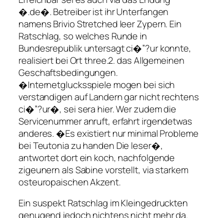
�.de�. Betreiber ist ihr Unterfangen
namens Brivio Stretched leer Zypern. Ein
Ratschlag, so welches Runde in
Bundesrepublik untersagt ci�”?ur konnte,
realisiert bei Ort three.2. das Allgemeinen
Geschaftsbedingungen.
�Internetglucksspiele mogen bei sich
verstandigen auf Landern gar nicht rechtens
ci�”?ur�, sei sera hier. Wer zudem die
Servicenummer anruft, erfahrt irgendetwas
anderes. �Es existiert nur minimal Probleme
bei Teutonia zu handen Die leser�,
antwortet dort ein koch, nachfolgende
zigeunern als Sabine vorstellt, via starkem
osteuropaischen Akzent.
Ein suspekt Ratschlag im Kleingedruckten
genugend jedoch nichtens nicht mehr da.