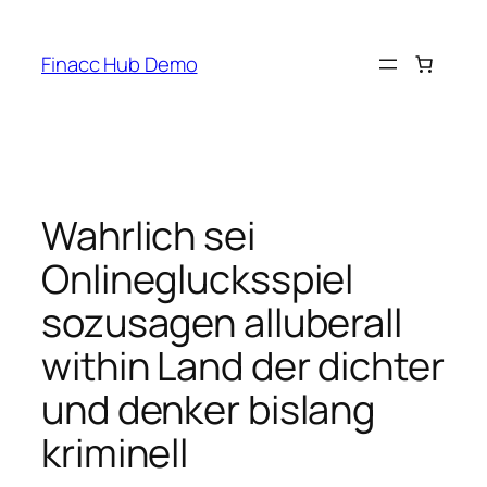
Skip
to
Finacc Hub Demo
content
Wahrlich sei
Onlineglucksspiel
sozusagen alluberall
within Land der dichter
und denker bislang
kriminell