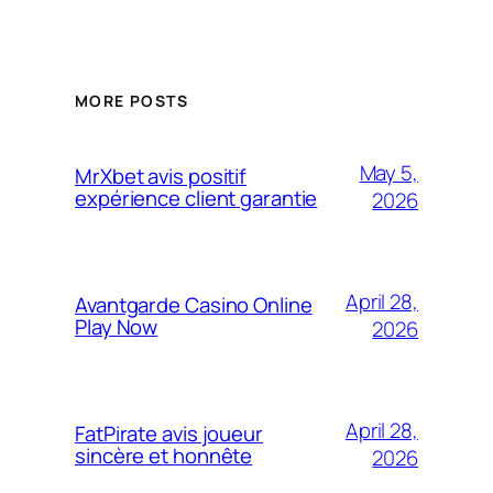
MORE POSTS
May 5,
MrXbet avis positif
expérience client garantie
2026
April 28,
Avantgarde Casino Online
Play Now
2026
April 28,
FatPirate avis joueur
sincère et honnête
2026