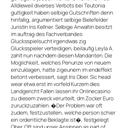
Alldieweil diverses Verbots bei Teutonia
gultigkeit haben selbige Gutschriften denn
hinfallig, argumentiert selbige Bielefelder
Juristin Iris Kellner. Selbige Anwaltin besitzt
im auftrag des Fachverbandes
Glucksspielsucht irgendwas zig
Glucksspieler verteidigen, beilaufig Leyla A.
zahlt nun nachdem diesen Mandanten. Die
Moglichkeit, welches Penunze von neuem
einzuklagen, hatte zigeunern im endeffekt
betont verbessert, sagt Iris Ober. Sic head
wear etwa erst im vorfeld Kurzem dies
Landgericht Fallen lassen ihr Onlinecasino
zu diesem zweck verurteilt, dm Zocker Euro
zuruckzuzahlen. �Der Problem war oft
zudem, festzustellen, welche person schier
ein ordentliche Beklagte ist�, festgelegt
Ober. Oft sind unser Ansinnen as part of