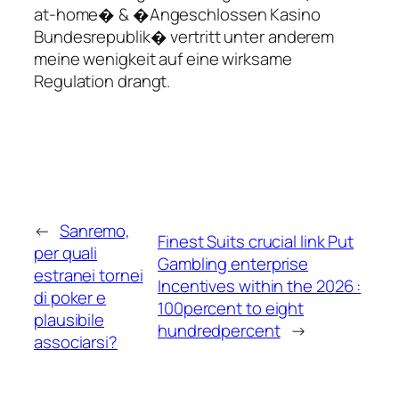
at-home� & �Angeschlossen Kasino
Bundesrepublik� vertritt unter anderem
meine wenigkeit auf eine wirksame
Regulation drangt.
←
Sanremo,
Finest Suits crucial link Put
per quali
Gambling enterprise
estranei tornei
Incentives within the 2026 :
di poker e
100percent to eight
plausibile
hundredpercent
→
associarsi?