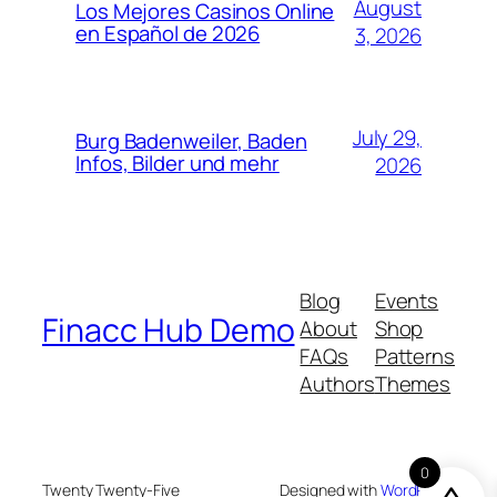
August
Los Mejores Casinos Online
en Español de 2026
3, 2026
July 29,
Burg Badenweiler, Baden
Infos, Bilder und mehr
2026
Blog
Events
Finacc Hub Demo
About
Shop
FAQs
Patterns
Authors
Themes
0
Twenty Twenty-Five
Designed with
WordPress