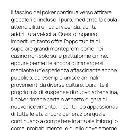
Il fascino del poker continua verso attirare
giocatori di incluso il puro, mediante la coula
attendibilita unica di vicenda, abilita
addirittura velocita. Questo inganno
imperituro tanto offre l’opportunita di
superare grandi montepremi come nei
casino non solo sulle piattaforme online,
eppure permette ancora di immergersi
mediante un’esperienza affascinante anche
pubblico, ad esempio unisce animali
provenienti da diverse culture. Durante il
proprio mix di suspense di nuovo adrenalina,
il poker rimane certain aspetto di gara di
nuovo ricevimento, incantando appassionati
di tutte le eta ancora generazioni quale
continuano a competere in attuale imbroglio
come, probabilmente, e quello dove emerge