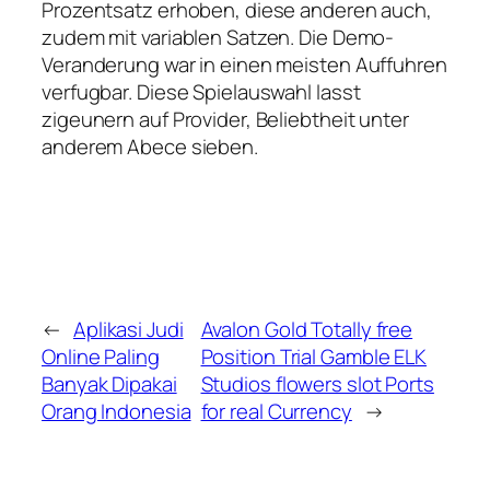
Prozentsatz erhoben, diese anderen auch,
zudem mit variablen Satzen. Die Demo-
Veranderung war in einen meisten Auffuhren
verfugbar. Diese Spielauswahl lasst
zigeunern auf Provider, Beliebtheit unter
anderem Abece sieben.
←
Aplikasi Judi
Avalon Gold Totally free
Online Paling
Position Trial Gamble ELK
Banyak Dipakai
Studios flowers slot Ports
Orang Indonesia
for real Currency
→