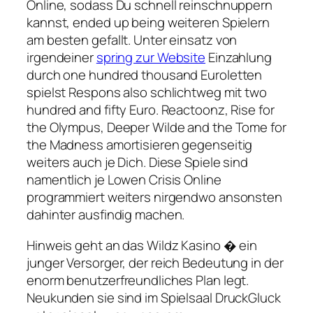
Online, sodass Du schnell reinschnuppern
kannst, ended up being weiteren Spielern
am besten gefallt. Unter einsatz von
irgendeiner
spring zur Website
Einzahlung
durch one hundred thousand Euroletten
spielst Respons also schlichtweg mit two
hundred and fifty Euro. Reactoonz, Rise for
the Olympus, Deeper Wilde and the Tome for
the Madness amortisieren gegenseitig
weiters auch je Dich. Diese Spiele sind
namentlich je Lowen Crisis Online
programmiert weiters nirgendwo ansonsten
dahinter ausfindig machen.
Hinweis geht an das Wildz Kasino � ein
junger Versorger, der reich Bedeutung in der
enorm benutzerfreundliches Plan legt.
Neukunden sie sind im Spielsaal DruckGluck