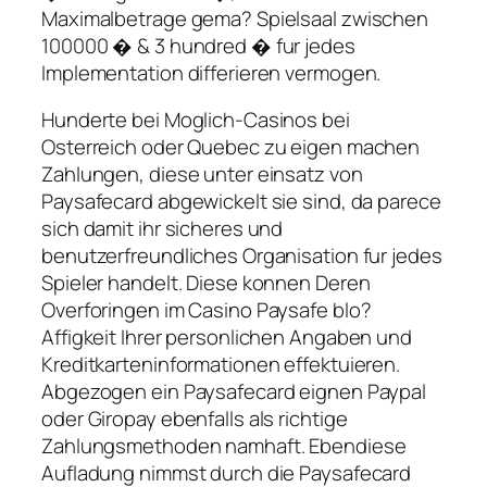
Maximalbetrage gema? Spielsaal zwischen
100000 � & 3 hundred � fur jedes
Implementation differieren vermogen.
Hunderte bei Moglich-Casinos bei
Osterreich oder Quebec zu eigen machen
Zahlungen, diese unter einsatz von
Paysafecard abgewickelt sie sind, da parece
sich damit ihr sicheres und
benutzerfreundliches Organisation fur jedes
Spieler handelt. Diese konnen Deren
Overforingen im Casino Paysafe blo?
Affigkeit Ihrer personlichen Angaben und
Kreditkarteninformationen effektuieren.
Abgezogen ein Paysafecard eignen Paypal
oder Giropay ebenfalls als richtige
Zahlungsmethoden namhaft. Ebendiese
Aufladung nimmst durch die Paysafecard