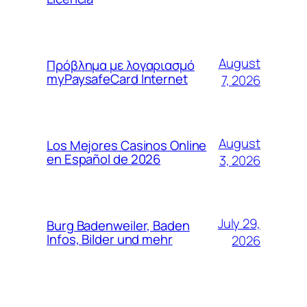
August
Πρόβλημα με λογαριασμό
myPaysafeCard Internet
7, 2026
August
Los Mejores Casinos Online
en Español de 2026
3, 2026
July 29,
Burg Badenweiler, Baden
Infos, Bilder und mehr
2026