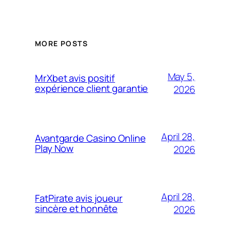
MORE POSTS
May 5,
MrXbet avis positif
expérience client garantie
2026
April 28,
Avantgarde Casino Online
Play Now
2026
April 28,
FatPirate avis joueur
sincère et honnête
2026