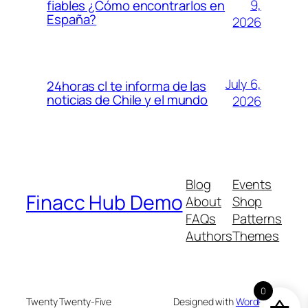
9,
fiables ¿Cómo encontrarlos en
España?
2026
July 6,
24horas cl te informa de las
noticias de Chile y el mundo
2026
Blog
Events
Finacc Hub Demo
About
Shop
FAQs
Patterns
Authors
Themes
0
Twenty Twenty-Five
Designed with
WordPress