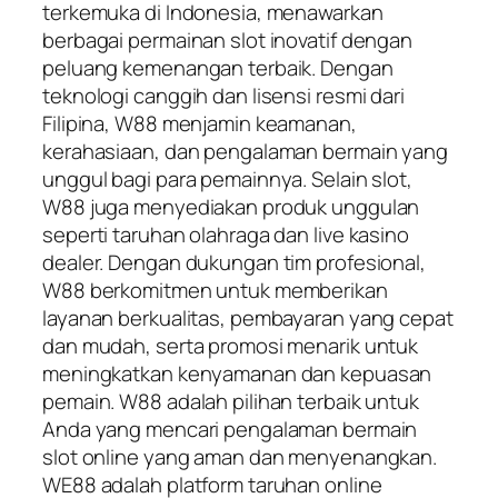
terkemuka di Indonesia, menawarkan
berbagai permainan slot inovatif dengan
peluang kemenangan terbaik. Dengan
teknologi canggih dan lisensi resmi dari
Filipina, W88 menjamin keamanan,
kerahasiaan, dan pengalaman bermain yang
unggul bagi para pemainnya. Selain slot,
W88 juga menyediakan produk unggulan
seperti taruhan olahraga dan live kasino
dealer. Dengan dukungan tim profesional,
W88 berkomitmen untuk memberikan
layanan berkualitas, pembayaran yang cepat
dan mudah, serta promosi menarik untuk
meningkatkan kenyamanan dan kepuasan
pemain. W88 adalah pilihan terbaik untuk
Anda yang mencari pengalaman bermain
slot online yang aman dan menyenangkan.
WE88 adalah platform taruhan online