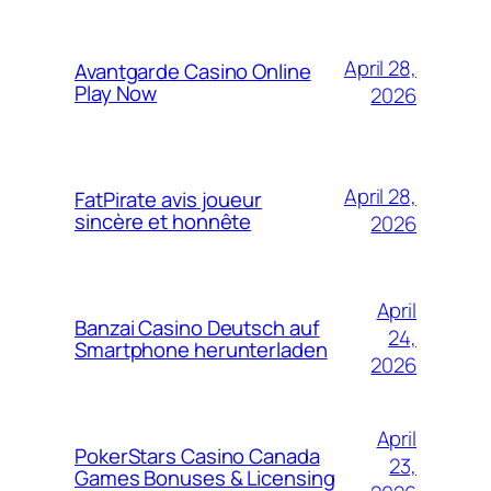
April 28,
Avantgarde Casino Online
Play Now
2026
April 28,
FatPirate avis joueur
sincère et honnête
2026
April
Banzai Casino Deutsch auf
24,
Smartphone herunterladen
2026
April
PokerStars Casino Canada
23,
Games Bonuses & Licensing