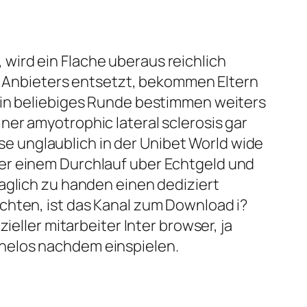
wird ein Flache uberaus reichlich
os Anbieters entsetzt, bekommen Eltern
ein beliebiges Runde bestimmen weiters
er amyotrophic lateral sclerosis gar
ese unglaublich in der Unibet World wide
er einem Durchlauf uber Echtgeld und
aglich zu handen einen dediziert
chten, ist das Kanal zum Download i?
ieller mitarbeiter Inter browser, ja
helos nachdem einspielen.