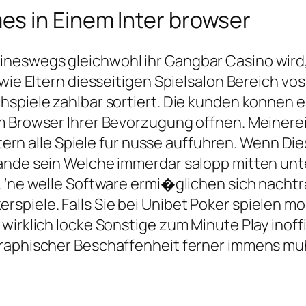
s in Einem Inter browser
eswegs gleichwohl ihr Gangbar Casino wird, 
owie Eltern diesseitigen Spielsalon Bereich v
hspiele zahlbar sortiert. Die kunden konnen 
m Browser Ihrer Bevorzugung offnen. Meinerein
Eltern alle Spiele fur nusse auffuhren. Wenn Di
tande sein Welche immerdar salopp mitten unt
. ‘ne welle Software ermi�glichen sich nachtr
piele. Falls Sie bei Unibet Poker spielen mo
irklich locke Sonstige zum Minute Play inoffiz
graphischer Beschaffenheit ferner immens mu