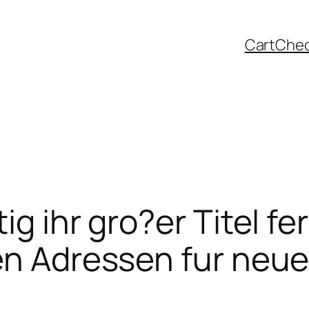
Cart
Che
ig ihr gro?er Titel fe
en Adressen fur neu