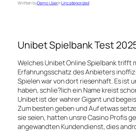
Written by
Demo User
in
Uncategorized
Unibet Spielbank Test 202
Welches Unibet Online Spielbank trifft 
Erfahrungsschatz des Anbieters inoffi
Spielen war von dort riesenhaft. Es ist 
haben, schlie?lich ein Name kreist schon
Unibet ist der wahrer Gigant und begei
Zum besten geben und Auf etwas setzen.
sie seien, hatten unsre Casino Profis
angewandten Kundendienst, dies androi