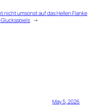
t nicht umsonst auf das Hellen Flanke
-Glucksspiels
→
May 5, 2026