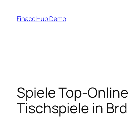
Skip
to
Finacc Hub Demo
content
Spiele Top-Online
Tischspiele in Brd