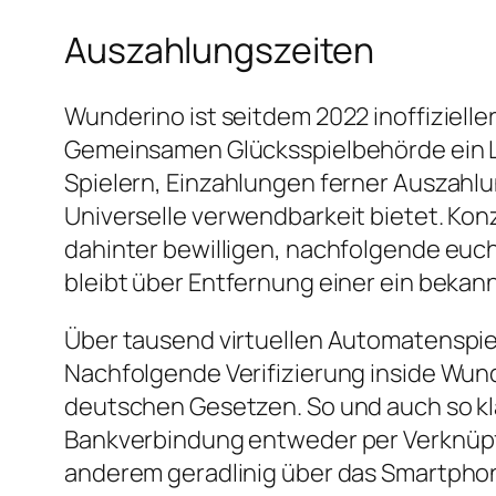
Auszahlungszeiten
Wunderino ist seitdem 2022 inoffizielle
Gemeinsamen Glücksspielbehörde ein L
Spielern, Einzahlungen ferner Auszahl
Universelle verwendbarkeit bietet. Kon
dahinter bewilligen, nachfolgende euch
bleibt über Entfernung einer ein bekan
Über tausend virtuellen Automatenspie
Nachfolgende Verifizierung inside Wun
deutschen Gesetzen. So und auch so kl
Bankverbindung entweder per Verknüpfu
anderem geradlinig über das Smartpho