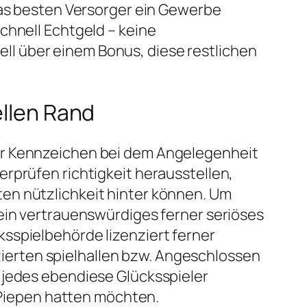
das besten Versorger ein Gewerbe
chnell Echtgeld – keine
ll über einem Bonus, diese restlichen
ellen Rand
er Kennzeichen bei dem Angelegenheit
rprüfen richtigkeit herausstellen,
en nützlichkeit hinter können. Um
 ein vertrauenswürdiges ferner seriöses
sspielbehörde lizenziert ferner
nzierten spielhallen bzw. Angeschlossen
 jedes ebendiese Glücksspieler
m Piepen hatten möchten.