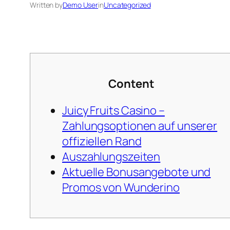
Written by
Demo User
in
Uncategorized
Content
Juicy Fruits Casino –
Zahlungsoptionen auf unserer
offiziellen Rand
Auszahlungszeiten
Aktuelle Bonusangebote und
Promos von Wunderino