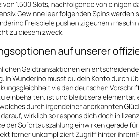
tz von 1.500 Slots, nachfolgende von einigen 
tensiv. Gewinne leer folgenden Spins werden s
nderino Freispiele pushen zigeunern maschine
cht zu diesem zweck.
ungsoptionen auf unserer offizi
chlichen Geldtransaktionen ein entscheidend
g. In Wunderino musst du dein Konto durch übe
kungsgleichheit via den deutschen Vorschrift
 einbehalten, ist und bleibt sera elementar,
 welches durch irgendeiner anerkannten Glück
 darauf, wirklich so respons dich doch in lize
ce der Sofortauszahlung einwirken gerade für
rekt ferner unkompliziert Zugriff hinter ihre