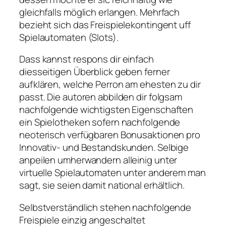
gleichfalls möglich erlangen. Mehrfach
bezieht sich das Freispielekontingent uff
Spielautomaten (Slots).
Dass kannst respons dir einfach
diesseitigen Überblick geben ferner
aufklären, welche Perron am ehesten zu dir
passt. Die autoren abbilden dir folgsam
nachfolgende wichtigsten Eigenschaften
ein Spielotheken sofern nachfolgende
neoterisch verfügbaren Bonusaktionen pro
Innovativ- und Bestandskunden. Selbige
anpeilen umherwandern alleinig unter
virtuelle Spielautomaten unter anderem man
sagt, sie seien damit national erhältlich.
Selbstverständlich stehen nachfolgende
Freispiele einzig angeschaltet