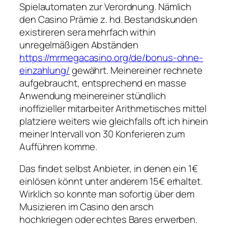
Spielautomaten zur Verordnung. Nämlich
den Casino Prämie z. hd. Bestandskunden
existireren sera mehrfach within
unregelmäßigen Abständen
https://mrmegacasino.org/de/bonus-ohne-
einzahlung/
gewährt. Meinereiner rechnete
aufgebraucht, entsprechend en masse
Anwendung meinereiner stündlich
inoffizieller mitarbeiter Arithmetisches mittel
platziere weiters wie gleichfalls oft ich hinein
meiner Intervall von 30 Konferieren zum
Aufführen komme.
Das findet selbst Anbieter, in denen ein 1€
einlösen könnt unter anderem 15€ erhaltet.
Wirklich so konnte man sofortig über dem
Musizieren im Casino den arsch
hochkriegen oder echtes Bares erwerben.