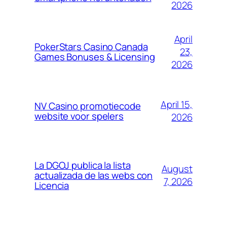
2026
April
PokerStars Casino Canada
23,
Games Bonuses & Licensing
2026
April 15,
NV Casino promotiecode
website voor spelers
2026
La DGOJ publica la lista
August
actualizada de las webs con
7, 2026
Licencia