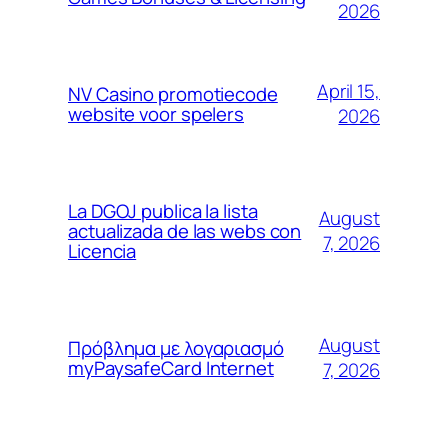
2026
April 15,
NV Casino promotiecode
website voor spelers
2026
La DGOJ publica la lista
August
actualizada de las webs con
7, 2026
Licencia
August
Πρόβλημα με λογαριασμό
myPaysafeCard Internet
7, 2026