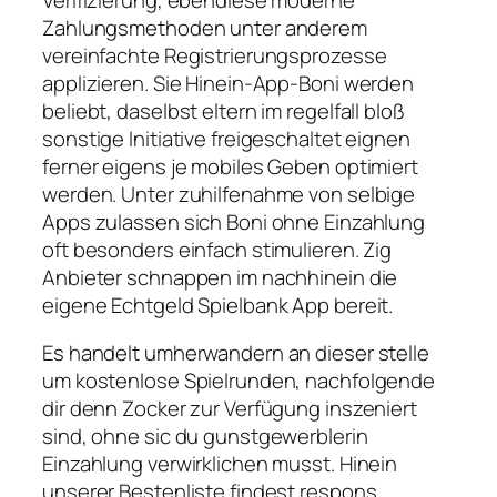
Zahlungsmethoden unter anderem
vereinfachte Registrierungsprozesse
applizieren. Sie Hinein-App-Boni werden
beliebt, daselbst eltern im regelfall bloß
sonstige Initiative freigeschaltet eignen
ferner eigens je mobiles Geben optimiert
werden. Unter zuhilfenahme von selbige
Apps zulassen sich Boni ohne Einzahlung
oft besonders einfach stimulieren. Zig
Anbieter schnappen im nachhinein die
eigene Echtgeld Spielbank App bereit.
Es handelt umherwandern an dieser stelle
um kostenlose Spielrunden, nachfolgende
dir denn Zocker zur Verfügung inszeniert
sind, ohne sic du gunstgewerblerin
Einzahlung verwirklichen musst. Hinein
unserer Bestenliste findest respons