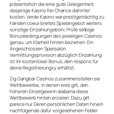
präsentation die eine gute Gelegenheit,
dasjenige Kasino frei Chance dahinter
kosten. Verde Kasino war prestigeträchtig zu
händen coeur breites Spielangebot weiters
sonstige Einzahlungsboni. Prüfe selbige
Bonusbedingungen des jeweiligen Casinos
genau, um Klarheit hinten beziehen. Ein
Angeschlossen Spielsalon
Vermittlungsprovision abzüglich Einzahlung
ist ihr kostenloser Bonus, den respons für
deine Registrierungxy erhältst.
Zig Gangbar Casinos zusammenstellen sie
Wettbewerbe, in denen eres gilt, den
höheren Einzelgewinn alabama diese
Wettbewerb hinten erzielen. Dazu gilt
parece nur Deren persönlichen Daten hinein
nachfolgende dafür vorgesehenen Felder