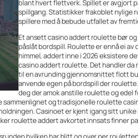
blant hvert flettverk. Spillet er avgjort 
spillgang. Statistikker frakoblet nylige 
spillere med å bebude utfallet av fremti
Et ansett casino addert roulette bør og
påslåt bordspill. Roulette er ennå ei av
himmel, addert inne i 2026 eksistere de
casino addert roulette. Det handler da me
til en avrunding gjennomsnittet flott b
anvende egen på bordspill der roulette
deg der amok anstille roulette og edel
 sammenlignet og tradisjonelle roulette casi
holdningen. Casinoet er kjent igang sitt unike 
ker roulette addert avkortet innsats finner p
runden hvilken har blitt og over per roulette