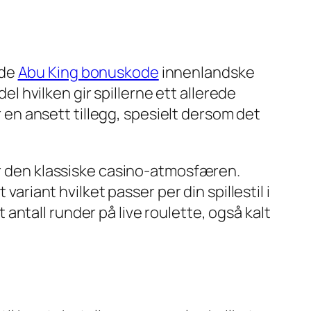
ede
Abu King bonuskode
innenlandske
el hvilken gir spillerne ett allerede
r en ansett tillegg, spesielt dersom det
ner den klassiske casino-atmosfæren.
variant hvilket passer per din spillestil i
t antall runder på live roulette, også kalt