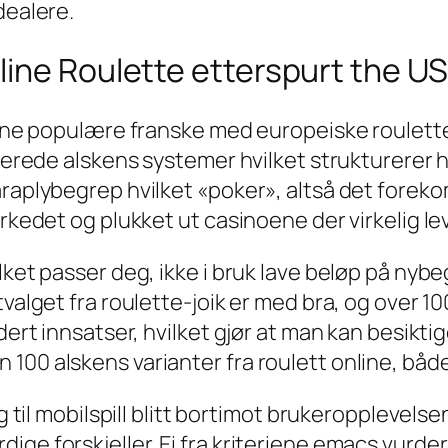
dealere.
ine Roulette etterspurt the U
a sine populære franske med europeiske roulet
llerede alskens systemer hvilket strukturerer 
araplybegrep hvilket «poker», altså det foreko
arkedet og plukket ut casinoene der virkelig le
lket passer deg, ikke i bruk lave beløp på nyb
alget fra roulette-joik er med bra, og over 100 a
dert innsatser, hvilket gjør at man kan besiktig
00 alskens varianter fra roulett online, både l
g til mobilspill blitt bortimot brukeropplevelse
ge forskjeller. Ei fra kriteriene emacs vurder