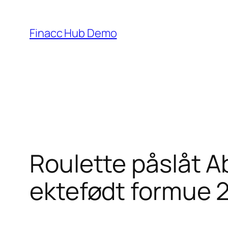
Skip
to
Finacc Hub Demo
content
Roulette påslåt A
ektefødt formue 2