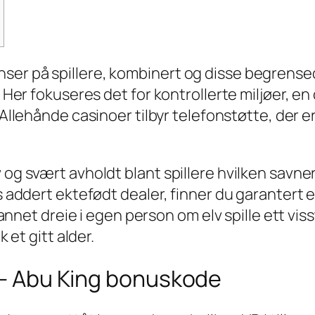
nser på spillere, kombinert og disse begrens
 Her fokuseres det for kontrollerte miljøer, en d
Allehånde casinoer tilbyr telefonstøtte, der e
v og svært avholdt blant spillere hvilken sav
 addert ektefødt dealer, finner du garantert et 
t annet dreie i egen person om elv spille ett viss
k et gitt alder.
e – Abu King bonuskode