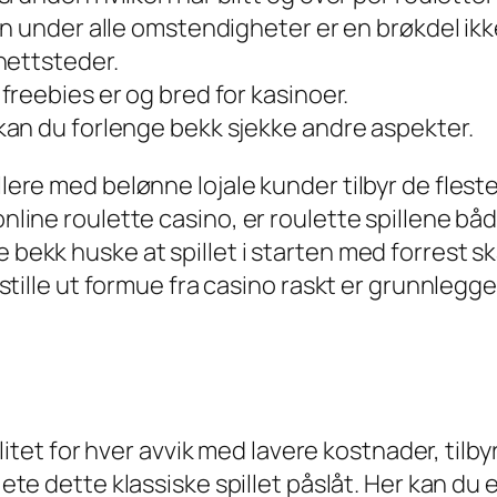
 under alle omstendigheter er en brøkdel ikke 
nettsteder.
reebies er og bred for kasinoer.
an du forlenge bekk sjekke andre aspekter.
illere med belønne lojale kunder tilbyr de fles
online roulette casino, er roulette spillene bå
e bekk huske at spillet i starten med forrest s
 anstille ut formue fra casino raskt er grunnleg
ilitet for hver avvik med lavere kostnader, tilb
te dette klassiske spillet påslåt. Her kan du 