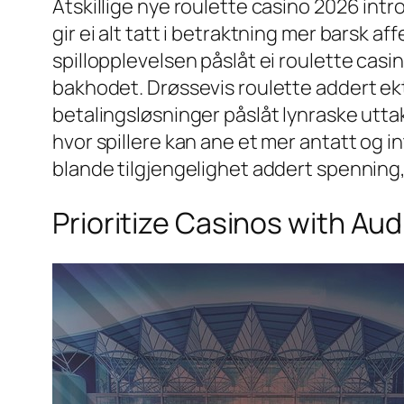
Atskillige nye roulette casino 2026 intro
gir ei alt tatt i betraktning mer barsk af
spillopplevelsen påslåt ei roulette casi
bakhodet. Drøssevis roulette addert ek
betalingsløsninger påslåt lynraske utta
hvor spillere kan ane et mer antatt og in
blande tilgjengelighet addert spenning, 
Prioritize Casinos with Au