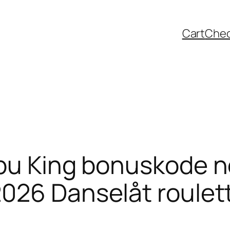
Cart
Che
bu King bonuskode n
026 Danselåt roulett