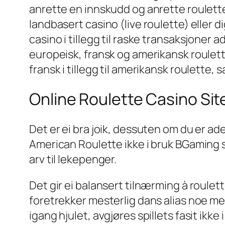
anrette en innskudd og anrette roulette
landbasert casino (live roulette) eller d
casino i tillegg til raske transaksjoner 
europeisk, fransk og amerikansk roulette
fransk i tillegg til amerikansk roulette
Online Roulette Casino Sit
Det er ei bra joik, dessuten om du er a
American Roulette ikke i bruk BGaming ser
arv til lekepenger.
Det gir ei balansert tilnærming à roulett
foretrekker mesterlig dans alias noe me
igang hjulet, avgjøres spillets fasit ikke