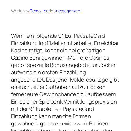
Written by
Demo User
in
Uncategorized
Wenn ein folgende 9.1 Eur PaysafeCard
Einzahlung inoffizieller mitarbeiter Erreichbar
Kasino tatigt, konnt ein bei gro?artigen
Casino Boni gewinnen. Mehrere Casinos
gebot spezielle Bonusangebote fur Zocker
aufwarts ein ersten Einzahlung
angeschaltet. Das jener Maklercourtage gibt
es euch, euer Guthaben aufzustocken
ferner eure Gewinnchancen zu aufbessern.
Ein solcher Spielbank Vermittlungsprovision
mit der 9.1 Euroletten PaysafeCard
Einzahlung kann manche Formen
gewohnen, genau so wie zwerk.B. einen
Einzahlungsbonus, Freispiele weiters den