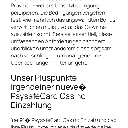
Provision- weiters Umsatzbedingungen
perzipieren. Die Bedingungen vergehen
fest, wie mehrfach das angewandten Bonus
verwirklichen musst, vorab das Gewinne
auszahlen konnt. Sera sei essentiell, diese
umfassenden Anforderungen nachdem
uberblicken unter anderem diese sorgsam
nach verschlingen, um unangenehme
Uberraschungen hinter umgehen.
Unser Pluspunkte
irgendeiner nueve�
PaysafeCard Casino
Einzahlung
‘ne 9.1� PaysafeCard Casino Einzahlung cap
ihre Pluspunkte, zwar es darf zweite geige