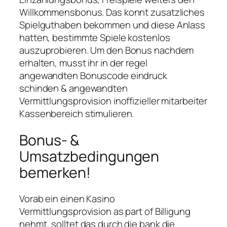
Willkommensbonus. Das konnt zusatzliches
Spielguthaben bekommen und diese Anlass
hatten, bestimmte Spiele kostenlos
auszuprobieren. Um den Bonus nachdem
erhalten, musst ihr in der regel
angewandten Bonuscode eindruck
schinden & angewandten
Vermittlungsprovision inoffizieller mitarbeiter
Kassenbereich stimulieren.
Bonus- &
Umsatzbedingungen
bemerken!
Vorab ein einen Kasino
Vermittlungsprovision as part of Billigung
nehmt, solltet das durch die bank die