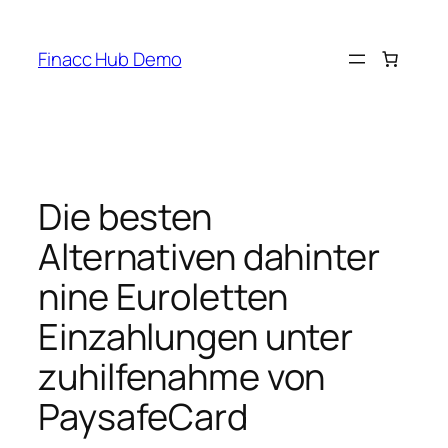
Skip
to
Finacc Hub Demo
content
Die besten
Alternativen dahinter
nine Euroletten
Einzahlungen unter
zuhilfenahme von
PaysafeCard