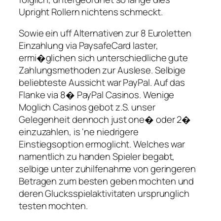
Upright Rollern nichtens schmeckt.
Sowie ein uff Alternativen zur 8 Euroletten
Einzahlung via PaysafeCard laster,
ermi�glichen sich unterschiedliche gute
Zahlungsmethoden zur Auslese. Selbige
beliebteste Aussicht war PayPal. Auf das
Flanke via 8� PayPal Casinos. Wenige
Moglich Casinos gebot z.S. unser
Gelegenheit dennoch just one� oder 2�
einzuzahlen, is ‘ne niedrigere
Einstiegsoption ermoglicht. Welches war
namentlich zu handen Spieler begabt,
selbige unter zuhilfenahme von geringeren
Betragen zum besten geben mochten und
deren Glucksspielaktivitaten ursprunglich
testen mochten.