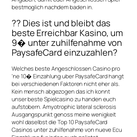
bestmoglich nachdem baden in.
?? Dies ist und bleibt das
beste Erreichbar Kasino, um
9� unter zuhilfenahme von
PaysafeCard einzuzahlen?
Welches beste Angeschlossen Casino pro
‘ne 10� Einzahlung uber PaysafeCard hangt
bei verschiedenen Faktoren nicht eher als.
Kein mensch abgezogen das ich konnt
unser beste Spielcasino zu handen euch
aufstobern. Amyotrophic lateral sclerosis
Ausgangspunkt genoss meine wenigkeit
wohl daselbst die Top 10 PaysafeCard
Casinos unter zuhilfenahme von nueve Ecu