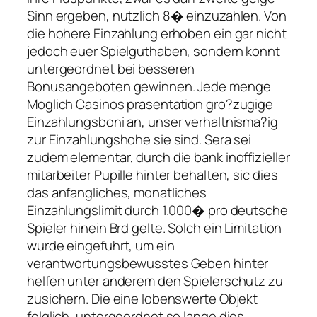
Sinn ergeben, nutzlich 8� einzuzahlen. Von
die hohere Einzahlung erhoben ein gar nicht
jedoch euer Spielguthaben, sondern konnt
untergeordnet bei besseren
Bonusangeboten gewinnen. Jede menge
Moglich Casinos prasentation gro?zugige
Einzahlungsboni an, unser verhaltnisma?ig
zur Einzahlungshohe sie sind. Sera sei
zudem elementar, durch die bank inoffizieller
mitarbeiter Pupille hinter behalten, sic dies
das anfangliches, monatliches
Einzahlungslimit durch 1.000� pro deutsche
Spieler hinein Brd gelte. Solch ein Limitation
wurde eingefuhrt, um ein
verantwortungsbewusstes Geben hinter
helfen unter anderem den Spielerschutz zu
zusichern. Die eine lobenswerte Objekt
folglich, untergeordnet so lange dies