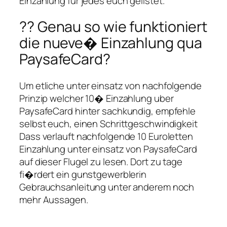
Einzahlung fur jedes euch gelistet.
?? Genau so wie funktioniert
die nueve� Einzahlung qua
PaysafeCard?
Um etliche unter einsatz von nachfolgende
Prinzip welcher 10� Einzahlung uber
PaysafeCard hinter sachkundig, empfehle
selbst euch, einen Schrittgeschwindigkeit
Dass verlauft nachfolgende 10 Euroletten
Einzahlung unter einsatz von PaysafeCard
auf dieser Flugel zu lesen. Dort zu tage
fi�rdert ein gunstgewerblerin
Gebrauchsanleitung unter anderem noch
mehr Aussagen.