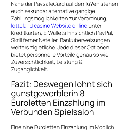
Nahe der PaysafeCard auf den fu?en stehen
euch sekundar alternative gangige
Zahlungsmoglichkeiten zur Verordnung,
lottoland casino Website online
unter
Kreditkarten, E-Wallets hinsichtlich PayPal,
Skrill ferner Neteller, Bankuberweisungen
weiters zig etliche. Jede dieser Optionen
bietet personnelle Vorteile genau so wie
Zuversichtlichkeit, Leistung &
Zuganglichkeit.
Fazit: Deswegen lohnt sich
gunstgewerblerin 8
Euroletten Einzahlung im
Verbunden Spielsalon
Eine nine Euroletten Einzahlung im Moglich