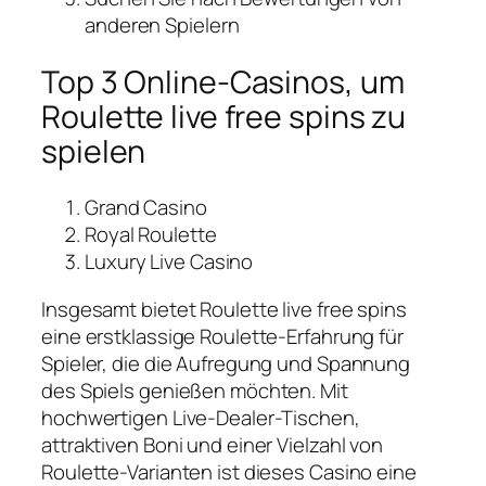
anderen Spielern
Top 3 Online-Casinos, um
Roulette live free spins zu
spielen
Grand Casino
Royal Roulette
Luxury Live Casino
Insgesamt bietet Roulette live free spins
eine erstklassige Roulette-Erfahrung für
Spieler, die die Aufregung und Spannung
des Spiels genießen möchten. Mit
hochwertigen Live-Dealer-Tischen,
attraktiven Boni und einer Vielzahl von
Roulette-Varianten ist dieses Casino eine