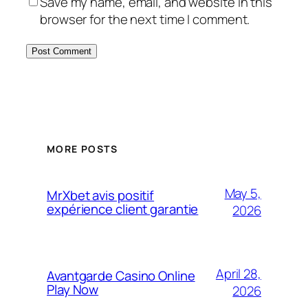
Save my name, email, and website in this
browser for the next time I comment.
MORE POSTS
May 5,
MrXbet avis positif
expérience client garantie
2026
April 28,
Avantgarde Casino Online
Play Now
2026