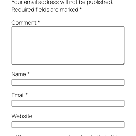
Your email address will not be published.
Required fields are marked
*
Comment
*
Name
*
Email
*
Website