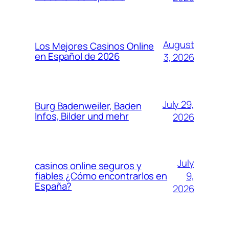
August
Los Mejores Casinos Online
en Español de 2026
3, 2026
July 29,
Burg Badenweiler, Baden
Infos, Bilder und mehr
2026
July
casinos online seguros y
9,
fiables ¿Cómo encontrarlos en
España?
2026