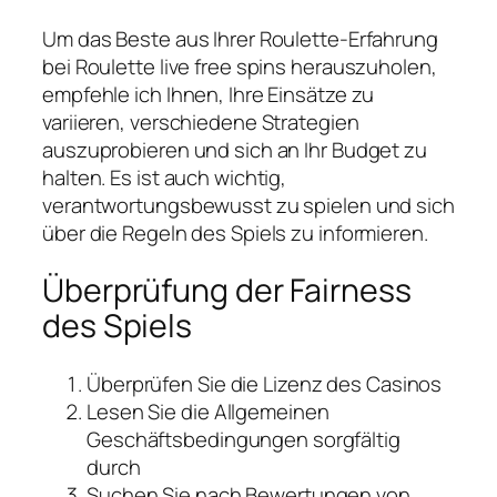
Um das Beste aus Ihrer Roulette-Erfahrung
bei Roulette live free spins herauszuholen,
empfehle ich Ihnen, Ihre Einsätze zu
variieren, verschiedene Strategien
auszuprobieren und sich an Ihr Budget zu
halten. Es ist auch wichtig,
verantwortungsbewusst zu spielen und sich
über die Regeln des Spiels zu informieren.
Überprüfung der Fairness
des Spiels
Überprüfen Sie die Lizenz des Casinos
Lesen Sie die Allgemeinen
Geschäftsbedingungen sorgfältig
durch
Suchen Sie nach Bewertungen von