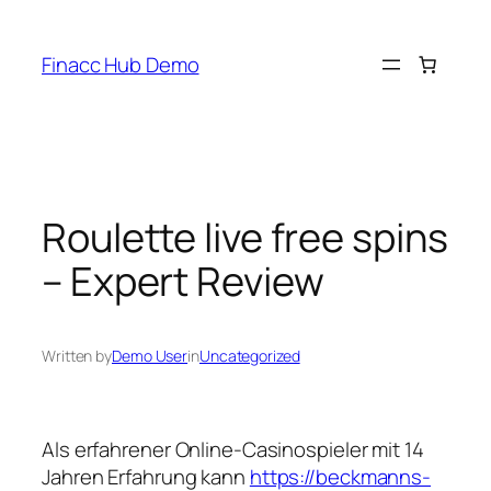
Skip
to
Finacc Hub Demo
content
Roulette live free spins
– Expert Review
Written by
Demo User
in
Uncategorized
Als erfahrener Online-Casinospieler mit 14
Jahren Erfahrung kann
https://beckmanns-