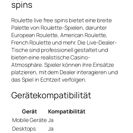
spins
Roulette live free spins bietet eine breite
Palette von Roulette-Spielen, darunter
European Roulette, American Roulette,
French Roulette und mehr. Die Live-Dealer-
Tische sind professionell gestaltet und
bieten eine realistische Casino-
Atmosphäre. Spieler können ihre Einsätze
platzieren, mit dem Dealer interagieren und
das Spiel in Echtzeit verfolgen.
Gerätekompatibilität
Gerät
Kompatibilität
Mobile Geräte
Ja
Desktops
Ja