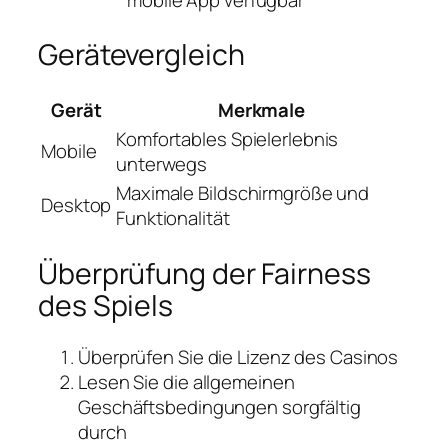
Gerätevergleich
Gerät
Merkmale
Komfortables Spielerlebnis
Mobile
unterwegs
Maximale Bildschirmgröße und
Desktop
Funktionalität
Überprüfung der Fairness
des Spiels
Überprüfen Sie die Lizenz des Casinos
Lesen Sie die allgemeinen
Geschäftsbedingungen sorgfältig
durch