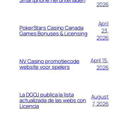
Smartphone herunterladen
2026
April
PokerStars Casino Canada
23,
Games Bonuses & Licensing
2026
April 15,
NV Casino promotiecode
website voor spelers
2026
La DGOJ publica la lista
August
actualizada de las webs con
7, 2026
Licencia