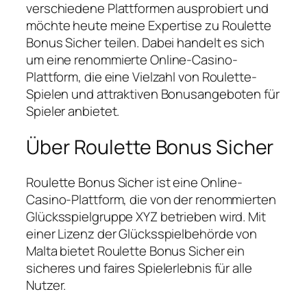
verschiedene Plattformen ausprobiert und
möchte heute meine Expertise zu Roulette
Bonus Sicher teilen. Dabei handelt es sich
um eine renommierte Online-Casino-
Plattform, die eine Vielzahl von Roulette-
Spielen und attraktiven Bonusangeboten für
Spieler anbietet.
Über Roulette Bonus Sicher
Roulette Bonus Sicher ist eine Online-
Casino-Plattform, die von der renommierten
Glücksspielgruppe XYZ betrieben wird. Mit
einer Lizenz der Glücksspielbehörde von
Malta bietet Roulette Bonus Sicher ein
sicheres und faires Spielerlebnis für alle
Nutzer.