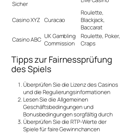
Sicher
Roulette,
Casino XYZ
Curacao
Blackjack,
Baccarat
UK Gambling
Roulette, Poker,
Casino ABC
Commission
Craps
Tipps zur Fairnessprüfung
des Spiels
Überprüfen Sie die Lizenz des Casinos
und die Regulierungsinformationen
Lesen Sie die Allgemeinen
Geschäftsbedingungen und
Bonusbedingungen sorgfältig durch
Überprüfen Sie die RTP-Werte der
Spiele für faire Gewinnchancen