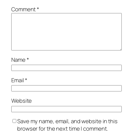
Comment
*
Name
*
Email
*
Website
Save my name, email, and website in this
browser for the next time I comment.