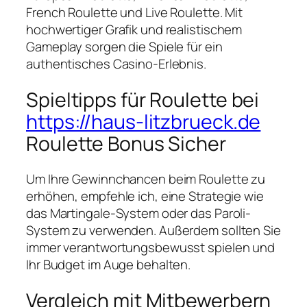
French Roulette und Live Roulette. Mit
hochwertiger Grafik und realistischem
Gameplay sorgen die Spiele für ein
authentisches Casino-Erlebnis.
Spieltipps für Roulette bei
https://haus-litzbrueck.de
Roulette Bonus Sicher
Um Ihre Gewinnchancen beim Roulette zu
erhöhen, empfehle ich, eine Strategie wie
das Martingale-System oder das Paroli-
System zu verwenden. Außerdem sollten Sie
immer verantwortungsbewusst spielen und
Ihr Budget im Auge behalten.
Vergleich mit Mitbewerbern