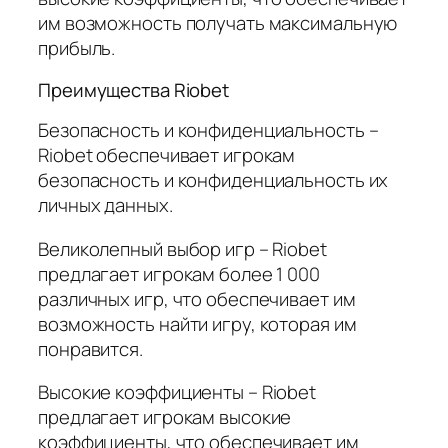
им возможность получать максимальную
прибыль.
Преимущества Riobet
Безопасность и конфиденциальность –
Riobet обеспечивает игрокам
безопасность и конфиденциальность их
личных данных.
Великолепный выбор игр – Riobet
предлагает игрокам более 1 000
различных игр, что обеспечивает им
возможность найти игру, которая им
понравится.
Высокие коэффициенты – Riobet
предлагает игрокам высокие
коэффициенты, что обеспечивает им