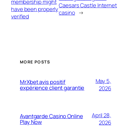
membership might
Caesars Castle Internet
have been properly
casino
→
verified
MORE POSTS
May 5,
MrXbet avis positif
expérience client garantie
2026
April 28,
Avantgarde Casino Online
Play Now
2026