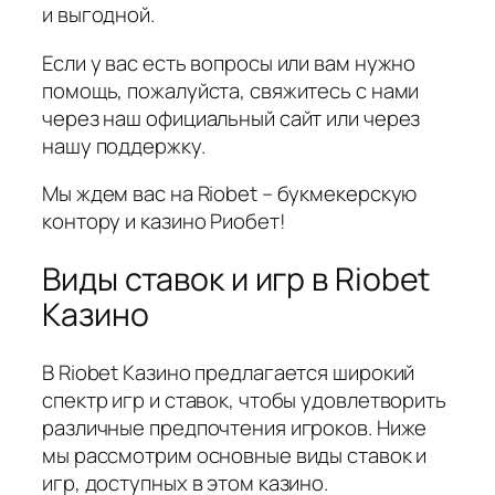
и выгодной.
Если у вас есть вопросы или вам нужно
помощь, пожалуйста, свяжитесь с нами
через наш официальный сайт или через
нашу поддержку.
Мы ждем вас на Riobet – букмекерскую
контору и казино Риобет!
Виды ставок и игр в Riobet
Казино
В Riobet Казино предлагается широкий
спектр игр и ставок, чтобы удовлетворить
различные предпочтения игроков. Ниже
мы рассмотрим основные виды ставок и
игр, доступных в этом казино.