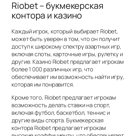
Riobet – букмекерская
контора и казино
Каждый игрок, который выбирает Riobet,
может быть уверен в том, что он получит
доступ к широкому спектру азартных игр,
включая слоты, карточные игры, рулетку и
другие. Казино Riobet предлагает игрокам
более 1 000 различных игр, что
обеспечивает им возможность найти игру,
которая им понравится.
Кроме того, Riobet предлагает игрокам
возможность делать ставки на спорт,
включая футбол, баскетбол, теннис и
другие виды спорта. Букмекерская
контора Riobet предлагает игрокам
высокие коэффициенты, что обеспечивает