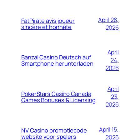
April 28,
FatPirate avis joueur
sincère et honnête
2026
April
Banzai Casino Deutsch auf
24,
Smartphone herunterladen
2026
April
PokerStars Casino Canada
23,
Games Bonuses & Licensing
2026
April 15,
NV Casino promotiecode
website voor spelers
2026