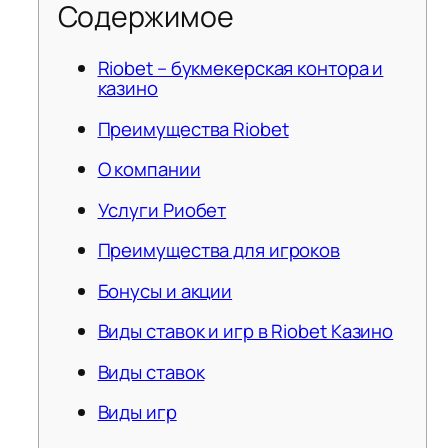
Содержимое
Riobet – букмекерская контора и
казино
Преимущества Riobet
О компании
Услуги Риобет
Преимущества для игроков
Бонусы и акции
Виды ставок и игр в Riobet Казино
Виды ставок
Виды игр