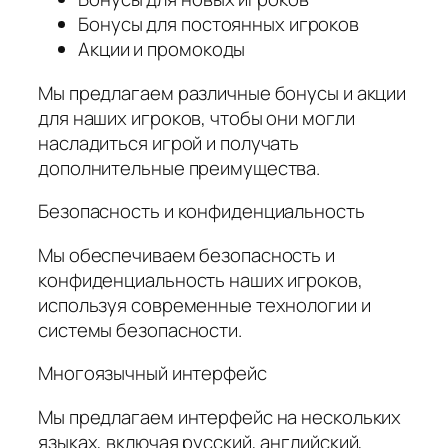
Бонусы для постоянных игроков
Акции и промокоды
Мы предлагаем различные бонусы и акции
для наших игроков, чтобы они могли
насладиться игрой и получать
дополнительные преимущества.
Безопасность и конфиденциальность
Мы обеспечиваем безопасность и
конфиденциальность наших игроков,
используя современные технологии и
системы безопасности.
Многоязычный интерфейс
Мы предлагаем интерфейс на нескольких
языках, включая русский, английский,