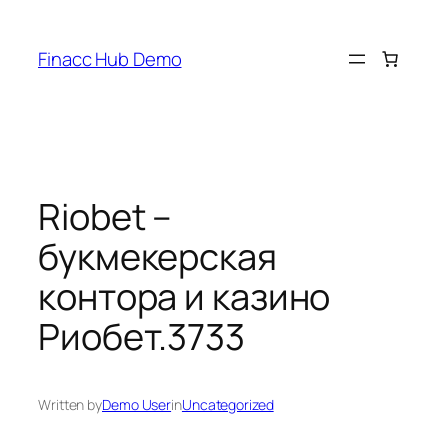
Skip
to
Finacc Hub Demo
content
Riobet –
букмекерская
контора и казино
Риобет.3733
Written by
Demo User
in
Uncategorized