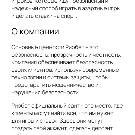
игроков, которые ищут безопасный и
надежный способ играть в азартные игры
и делать ставки на спорт.
О компании
Основные ценности Риобет – это
безопасность, прозрачность и честность.
Компания обеспечивает безопасность
своих клиентов, используя современные
технологии и системы защиты, чтобы
предотвратить мошенничество и
нарушения безопасности.
Риобет официальный сайт – это место, где
клиенты могут найти все, что им нужно
для игры и ставок. Здесь они могут
создать свой аккаунт, сделать депозит,