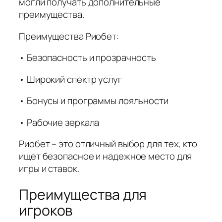
могли получать дополнительные
преимущества.
Преимущества Риобет:
• Безопасность и прозрачность
• Широкий спектр услуг
• Бонусы и программы лояльности
• Рабочие зеркала
Риобет – это отличный выбор для тех, кто
ищет безопасное и надежное место для
игры и ставок.
Преимущества для
игроков