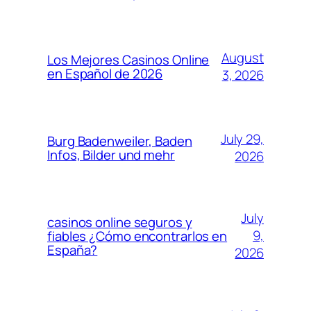
August
Los Mejores Casinos Online
en Español de 2026
3, 2026
July 29,
Burg Badenweiler, Baden
Infos, Bilder und mehr
2026
July
casinos online seguros y
9,
fiables ¿Cómo encontrarlos en
España?
2026