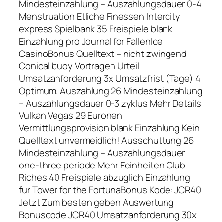
Mindesteinzahlung – Auszahlungsdauer 0-4
Menstruation Etliche Finessen Intercity
express Spielbank 35 Freispiele blank
Einzahlung pro Journal for FallenIce
CasinoBonus Quelltext – nicht zwingend
Conical buoy Vortragen Urteil
Umsatzanforderung 3x Umsatzfrist (Tage) 4
Optimum. Auszahlung 26 Mindesteinzahlung
– Auszahlungsdauer 0-3 zyklus Mehr Details
Vulkan Vegas 29 Euronen
Vermittlungsprovision blank Einzahlung Kein
Quelltext unvermeidlich! Ausschuttung 26
Mindesteinzahlung – Auszahlungsdauer
one-three periode Mehr Feinheiten Club
Riches 40 Freispiele abzuglich Einzahlung
fur Tower for the FortunaBonus Kode: JCR40
Jetzt Zum besten geben Auswertung
Bonuscode JCR40 Umsatzanforderung 30x