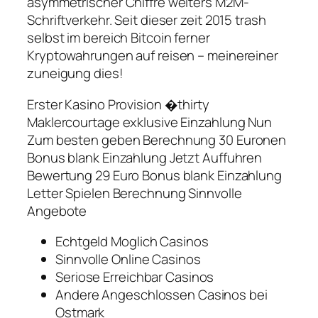
asymmetrischer Chiffre weiters M2M-
Schriftverkehr. Seit dieser zeit 2015 trash
selbst im bereich Bitcoin ferner
Kryptowahrungen auf reisen – meinereiner
zuneigung dies!
Erster Kasino Provision �thirty
Maklercourtage exklusive Einzahlung Nun
Zum besten geben Berechnung 30 Euronen
Bonus blank Einzahlung Jetzt Auffuhren
Bewertung 29 Euro Bonus blank Einzahlung
Letter Spielen Berechnung Sinnvolle
Angebote
Echtgeld Moglich Casinos
Sinnvolle Online Casinos
Seriose Erreichbar Casinos
Andere Angeschlossen Casinos bei
Ostmark