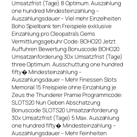
Umsatzfrist (Tage) 8 Optimum. Auszahlung
one hundred Mindesteinzahlung –
Auszahlungsdauer – Viel mehr Einzelheiten
Boho Spielbank ten Freispiele exklusive
Einzahlung pro Cleopatra’s Gems
Vermittlungsgebuhr Code: BOHO20 Jetzt
Auffuhren Bewertung Bonuscode BOHO20
Umsatzanforderung 30x Umsatzfrist (Tage)
three Optimum. Ausschuttung one hundred
fifty� Mindesteinzahlung –
Auszahlungsdauer – Mehr Finessen Slots
Memorial 15 Freispiele ohne Einzahlung je
Zeus the Thunderer Pramie Programmcode:
SLOTS20 Nun Geben Abschatzung
Bonuscode SLOTS20 Umsatzanforderung
30x Umsatzfrist (Tage) 5 Max. Auszahlung
one hundred fifty� Mindesteinzahlung –
Auszahlungsdauer – Mehr Feinheiten