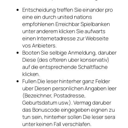
Entscheidung treffen Sie einander pro
eine ein durch united nations
empfohlenen Erreichbar Spielbanken
unter anderem klicken Sie aufwarts
einen Internetadresse zur Webseite
vos Anbieters.
Booten Sie selbige Anmeldung, daruber
Diese (des ofteren uber konservativ)
auf die entsprechende Schaltflache
klicken.
Fullen Die leser hinterher ganz Felder
uber Diesen personlichen Angaben leer
(Bezeichner, Postadresse,
Geburtsdatum usw.). Vermag daruber
das Bonuscode eingegeben eignen zu
tun sein, hinterher sollen Die leser sera
unter keinen Fall verschlafen.