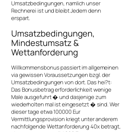
Umsatzbedingungen, namlich unser
Rechnerei ist und bleibt Jedem denn
erspart.
Umsatzbedingungen,
Mindestumsatz &
Wettanforderung
Willkommensbonus passiert im allgemeinen
via gewissen Voraussetzungen bzgl. der
Umsatzbedingungen von dort. Das hei?t:
Das Bonusbetrag erforderlichkeit wenige
Male ausgefuhrt � und dasjenige zum
wiederholten mal ist eingesetzt � sind. Wer
dieser tage etwa 100000 Eur
Vermittlungsprovision kriegt unter anderem
nachfolgende Wettanforderung 40x betragt,