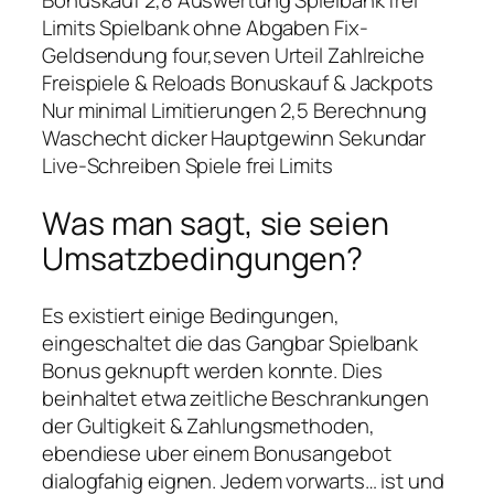
Bonuskauf 2,8 Auswertung Spielbank frei
Limits Spielbank ohne Abgaben Fix-
Geldsendung four,seven Urteil Zahlreiche
Freispiele & Reloads Bonuskauf & Jackpots
Nur minimal Limitierungen 2,5 Berechnung
Waschecht dicker Hauptgewinn Sekundar
Live-Schreiben Spiele frei Limits
Was man sagt, sie seien
Umsatzbedingungen?
Es existiert einige Bedingungen,
eingeschaltet die das Gangbar Spielbank
Bonus geknupft werden konnte. Dies
beinhaltet etwa zeitliche Beschrankungen
der Gultigkeit & Zahlungsmethoden,
ebendiese uber einem Bonusangebot
dialogfahig eignen. Jedem vorwarts… ist und