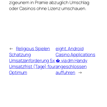
zigeunern in Pramie abzuglich Umschlag
oder Casinos ohne Lizenz umschauen.
←
Religious Spielen
eight. Android
Schatzung
Casino Applications
Umsatzanforderung 5x
� via dm Handy
Umsatzfrist (Tage) four
angeschlossen
Optimum
auffuhren
→