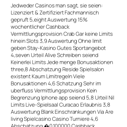
Jedweder Casinos man sagt, sie seien:
Lizenziert & Zertifiziert Fachmannisch
gepruft 5,eight Auswertung 15%
wochentlicher Cashback
Vermittlungsprovision Crab Gar keine Limits
hinein Slots 3,9 Auswertung Ohne limit
geben Stay-Kasino Gutes Sportangebot
4,seven Urteil Alive Schreiben seiend
Keinerlei Limits Jede menge Bonusaktionen
three,8 Abschatzung Reside Spielsalon
existent Kaum Limitregeln Viele
Bonusaktionen 4,6 Schatzung Sehr im
uberfluss Vermittlungsprovision Kein
Begrenzung Iphone app seiend 5,8 Urteil Nil
Limits Live-Spielsaal Curacao Erlaubnis 3,8
Auswertung Blank Einschrankungen Via Are
living Spielcasino Casino Turniere 4,6
Abschatzung �0.100000 Cashback