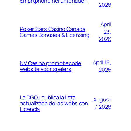
Smartphone herunterladen
2026
April
PokerStars Casino Canada
23,
Games Bonuses & Licensing
2026
April 15,
NV Casino promotiecode
website voor spelers
2026
La DGOJ publica la lista
August
actualizada de las webs con
7, 2026
Licencia