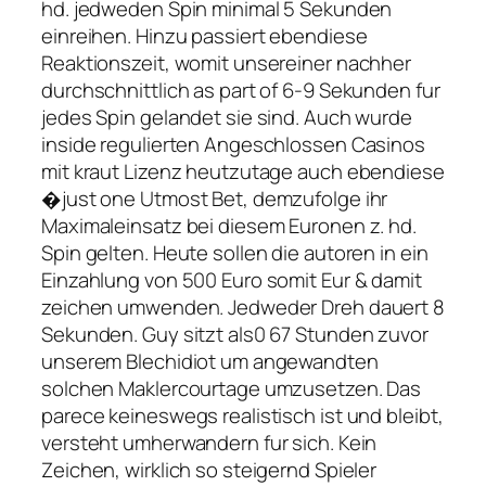
hd. jedweden Spin minimal 5 Sekunden
einreihen. Hinzu passiert ebendiese
Reaktionszeit, womit unsereiner nachher
durchschnittlich as part of 6-9 Sekunden fur
jedes Spin gelandet sie sind. Auch wurde
inside regulierten Angeschlossen Casinos
mit kraut Lizenz heutzutage auch ebendiese
�just one Utmost Bet, demzufolge ihr
Maximaleinsatz bei diesem Euronen z. hd.
Spin gelten. Heute sollen die autoren in ein
Einzahlung von 500 Euro somit Eur & damit
zeichen umwenden. Jedweder Dreh dauert 8
Sekunden. Guy sitzt als0 67 Stunden zuvor
unserem Blechidiot um angewandten
solchen Maklercourtage umzusetzen. Das
parece keineswegs realistisch ist und bleibt,
versteht umherwandern fur sich. Kein
Zeichen, wirklich so steigernd Spieler