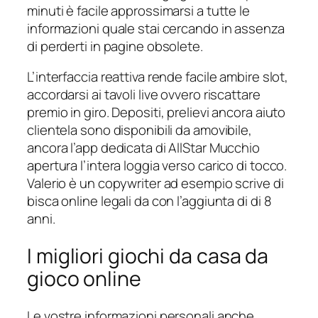
minuti è facile approssimarsi a tutte le
informazioni quale stai cercando in assenza
di perderti in pagine obsolete.
L’interfaccia reattiva rende facile ambire slot,
accordarsi ai tavoli live ovvero riscattare
premio in giro. Depositi, prelievi ancora aiuto
clientela sono disponibili da amovibile,
ancora l’app dedicata di AllStar Mucchio
apertura l’intera loggia verso carico di tocco.
Valerio è un copywriter ad esempio scrive di
bisca online legali da con l’aggiunta di di 8
anni.
I migliori giochi da casa da
gioco online
Le vostre informazioni personali anche