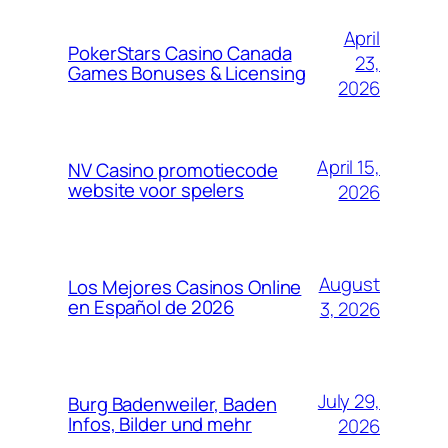
April
PokerStars Casino Canada
23,
Games Bonuses & Licensing
2026
April 15,
NV Casino promotiecode
website voor spelers
2026
August
Los Mejores Casinos Online
en Español de 2026
3, 2026
July 29,
Burg Badenweiler, Baden
Infos, Bilder und mehr
2026