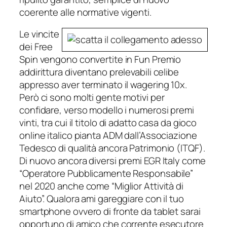
coerente alle normative vigenti.
Le vincite
dei Free
Spin vengono convertite in Fun Premio
addirittura diventano prelevabili celibe
appresso aver terminato il wagering 10x.
Però ci sono molti gente motivi per
confidare, verso modello i numerosi premi
vinti, tra cui il titolo di adatto casa da gioco
online italico pianta ADM dall’Associazione
Tedesco di qualità ancora Patrimonio (ITQF).
Di nuovo ancora diversi premi EGR Italy come
“Operatore Pubblicamente Responsabile”
nel 2020 anche come “Miglior Attività di
Aiuto”. Qualora ami gareggiare con il tuo
smartphone ovvero di fronte da tablet sarai
opportuno di amico che corrente esecutore