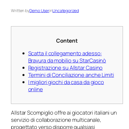
Written by
Demo User
in
Uncategorized
Content
Scatta il collegamento adesso:
Bravura da mobilio su StarCasinò
Registrazione su Allstar Casino
Termini di Conciliazione anche Limiti
I migliori giochi da casa da gioco
online
Allstar Scompiglio offre ai giocatori italiani un
servizio di collaborazione multicanale,
progettato verso disporre qualsiasi