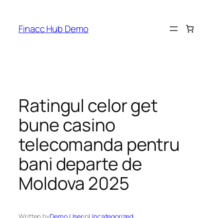
Skip
to
Finacc Hub Demo
content
Ratingul celor get
bune casino
telecomanda pentru
bani departe de
Moldova 2025
Written by
Demo User
in
Uncategorized