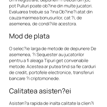
pot Pulluri poate ob?ine din multe jucatori.
Evaluarea trebuie sa ?ina Ob?ine?i atat din
cauza marimea bonusurilor, cat ?i, de
asemenea, de condi?iile acestora.
Mod de plata
O selec?ie larga de metode de depunere De
asemenea, ?i Sequester au jucatorilor
pentru a fi aleaga Tipuri get convenabile
metode. Acestea ar putea tind sa fie carduri
de credit, portofele electronice, transferuri
bancare ?i criptomonede.
Calitatea asisten?ei
Asisten?a rapida de inalta calitate la clien?i