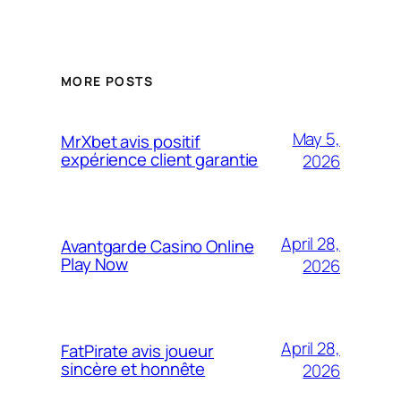
MORE POSTS
May 5,
MrXbet avis positif
expérience client garantie
2026
April 28,
Avantgarde Casino Online
Play Now
2026
April 28,
FatPirate avis joueur
sincère et honnête
2026