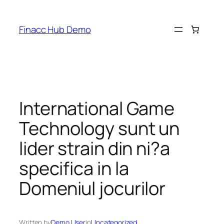
Skip
to
Finacc Hub Demo
content
International Game
Technology sunt un
lider strain din ni?a
specifica in la
Domeniul jocurilor
Written by
Demo User
in
Uncategorized