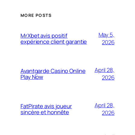
MORE POSTS
May 5,
MrXbet avis positif
expérience client garantie
2026
April 28,
Avantgarde Casino Online
Play Now
2026
April 28,
FatPirate avis joueur
sincère et honnête
2026