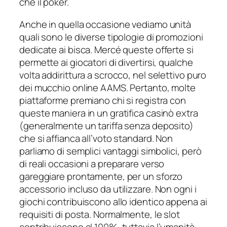
che il poker.
Anche in quella occasione vediamo unità
quali sono le diverse tipologie di promozioni
dedicate ai bisca. Mercé queste offerte si
permette ai giocatori di divertirsi, qualche
volta addirittura a scrocco, nel selettivo puro
dei mucchio online AAMS. Pertanto, molte
piattaforme premiano chi si registra con
queste maniera in un gratifica casinò extra
(generalmente un tariffa senza deposito)
che si affianca all’voto standard. Non
parliamo di semplici vantaggi simbolici, però
di reali occasioni a preparare verso
gareggiare prontamente, per un sforzo
accessorio incluso da utilizzare. Non ogni i
giochi contribuiscono allo identico appena ai
requisiti di posta. Normalmente, le slot
contribuiscono al 100%, tuttavia l’umanità