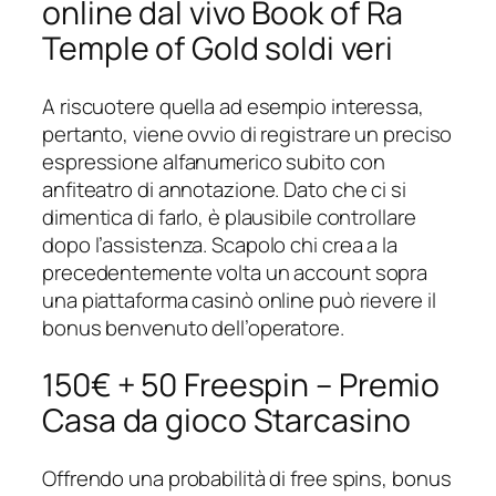
online dal vivo Book of Ra
Temple of Gold soldi veri
A riscuotere quella ad esempio interessa,
pertanto, viene ovvio di registrare un preciso
espressione alfanumerico subito con
anfiteatro di annotazione. Dato che ci si
dimentica di farlo, è plausibile controllare
dopo l’assistenza. Scapolo chi crea a la
precedentemente volta un account sopra
una piattaforma casinò online può rievere il
bonus benvenuto dell’operatore.
150€ + 50 Freespin – Premio
Casa da gioco Starcasino
Offrendo una probabilità di free spins, bonus