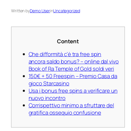
Written by
Demo User
in
Uncategorized
Content
Che difformità c’è tra free spin
ancora saldo bonus? – online dal vivo
Book of Ra Temple of Gold soldi veri
150€ + 50 Freespin – Premio Casa da
gioco Starcasino
Usa i bonus free spins a verificare un
nuovo incontro
Corrispettivo minimo a sfruttare del
gratifica ossequio confusione