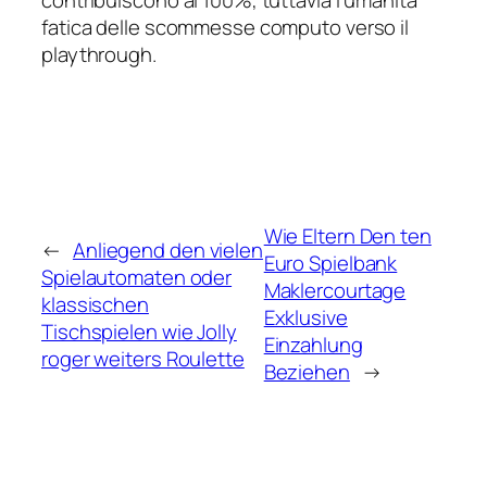
fatica delle scommesse computo verso il
playthrough.
Wie Eltern Den ten
←
Anliegend den vielen
Euro Spielbank
Spielautomaten oder
Maklercourtage
klassischen
Exklusive
Tischspielen wie Jolly
Einzahlung
roger weiters Roulette
Beziehen
→