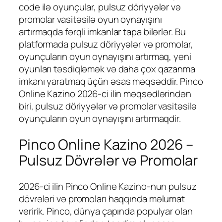
code ilə oyunçular, pulsuz döriyyələr və
promolar vasitəsilə oyun oynayışını
artırmaqda fərqli imkanlar tapa bilərlər. Bu
platformada pulsuz döriyyələr və promolar,
oyunçuların oyun oynayışını artırmaq, yeni
oyunları təsdiqləmək və daha çox qazanma
imkanı yaratmaq üçün əsas məqsəddir. Pinco
Online Kazino 2026-ci ilin məqsədlərindən
biri, pulsuz döriyyələr və promolar vasitəsilə
oyunçuların oyun oynayışını artırmaqdir.
Pinco Online Kazino 2026 –
Pulsuz Dövrələr və Promolar
2026-ci ilin Pinco Online Kazino-nun pulsuz
dövrələri və promoları haqqında məlumat
veririk. Pinco, dünya çapında populyar olan