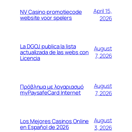
April 15,
NV Casino promotiecode
website voor spelers
2026
La DGOJ publica la lista
August
actualizada de las webs con
7, 2026
Licencia
August
Πρόβλημα με λογαριασμό
myPaysafeCard Internet
7, 2026
August
Los Mejores Casinos Online
en Español de 2026
3, 2026