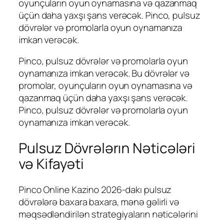
oyunçuların oyun oynamasına və qazanmaq
üçün daha yaxşı şans verəcək. Pinco, pulsuz
dövrələr və promolarla oyun oynamanıza
imkan verəcək.
Pinco, pulsuz dövrələr və promolarla oyun
oynamanıza imkan verəcək. Bu dövrələr və
promolar, oyunçuların oyun oynamasına və
qazanmaq üçün daha yaxşı şans verəcək.
Pinco, pulsuz dövrələr və promolarla oyun
oynamanıza imkan verəcək.
Pulsuz Dövrələrın Nəticələri
və Kifayəti
Pinco Online Kazino 2026-dakı pulsuz
dövrələrə baxara baxara, mənə gəlirli və
məqsədləndirilən strategiyaların nəticələrini