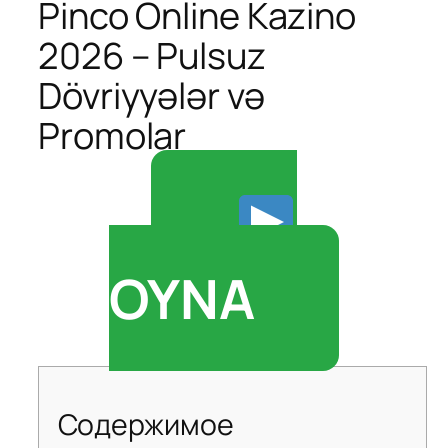
Pinco Online Kazino
2026 – Pulsuz
Dövriyyələr və
Promolar
OYNA
Содержимое