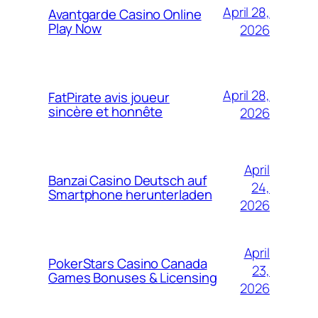
April 28,
Avantgarde Casino Online
Play Now
2026
April 28,
FatPirate avis joueur
sincère et honnête
2026
April
Banzai Casino Deutsch auf
24,
Smartphone herunterladen
2026
April
PokerStars Casino Canada
23,
Games Bonuses & Licensing
2026