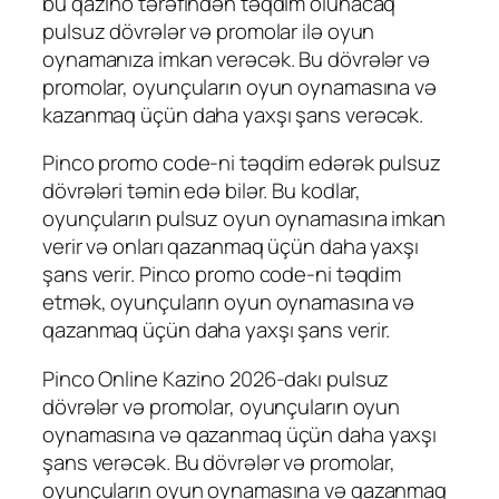
bu qazino tərəfindən təqdim olunacaq
pulsuz dövrələr və promolar ilə oyun
oynamanıza imkan verəcək. Bu dövrələr və
promolar, oyunçuların oyun oynamasına və
kazanmaq üçün daha yaxşı şans verəcək.
Pinco promo code-ni təqdim edərək pulsuz
dövrələri təmin edə bilər. Bu kodlar,
oyunçuların pulsuz oyun oynamasına imkan
verir və onları qazanmaq üçün daha yaxşı
şans verir. Pinco promo code-ni təqdim
etmək, oyunçuların oyun oynamasına və
qazanmaq üçün daha yaxşı şans verir.
Pinco Online Kazino 2026-dakı pulsuz
dövrələr və promolar, oyunçuların oyun
oynamasına və qazanmaq üçün daha yaxşı
şans verəcək. Bu dövrələr və promolar,
oyunçuların oyun oynamasına və qazanmaq