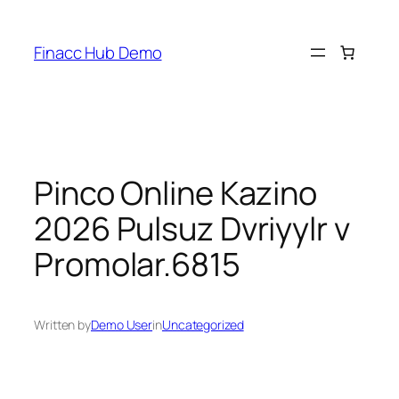
Skip
to
Finacc Hub Demo
content
Pinco Online Kazino
2026 Pulsuz Dvriyylr v
Promolar.6815
Written by
Demo User
in
Uncategorized