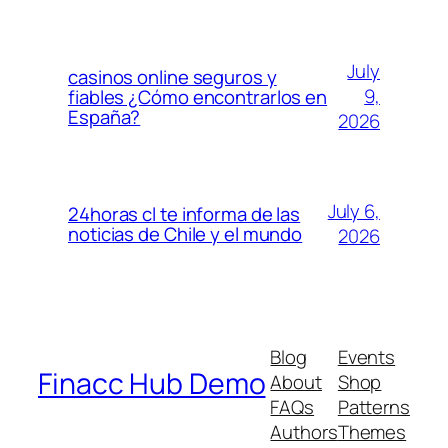
July
casinos online seguros y
9,
fiables ¿Cómo encontrarlos en
España?
2026
July 6,
24horas cl te informa de las
noticias de Chile y el mundo
2026
Blog
Events
Finacc Hub Demo
About
Shop
FAQs
Patterns
Authors
Themes