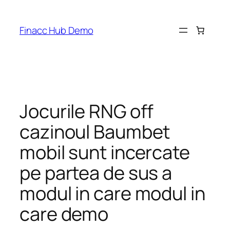
Skip
to
Finacc Hub Demo
content
Jocurile RNG off
cazinoul Baumbet
mobil sunt incercate
pe partea de sus a
modul in care modul in
care demo