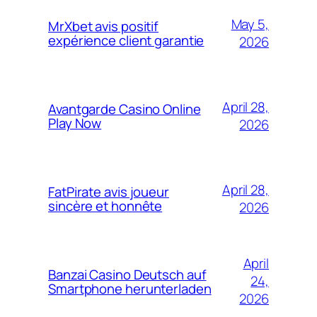
May 5,
MrXbet avis positif
expérience client garantie
2026
April 28,
Avantgarde Casino Online
Play Now
2026
April 28,
FatPirate avis joueur
sincère et honnête
2026
April
Banzai Casino Deutsch auf
24,
Smartphone herunterladen
2026