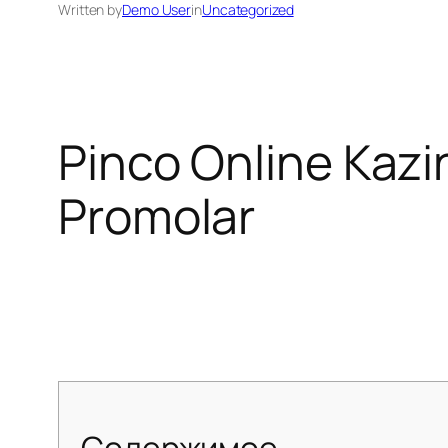
Written by
Demo User
in
Uncategorized
Pinco Online Kazi
Promolar