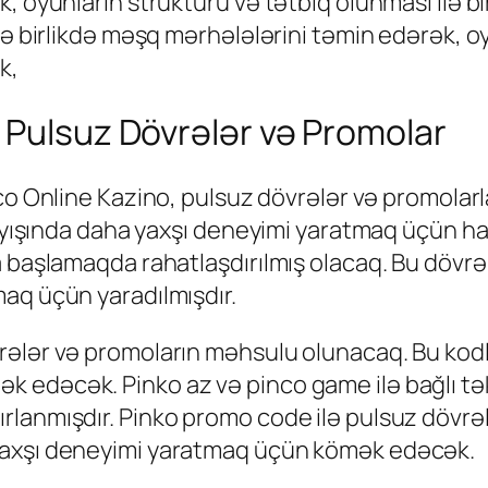
, oyunların strukturu və tətbiq olunması ilə b
lə birlikdə məşq mərhələlərini təmin edərək, oy
k,
 Pulsuz Dövrələr və Promolar
co Online Kazino, pulsuz dövrələr və promolarla 
nayışında daha yaxşı deneyimi yaratmaq üçün ha
a başlamaqda rahatlaşdırılmış olacaq. Bu dövrə
aq üçün yaradılmışdır.
rələr və promoların məhsulu olunacaq. Bu kodl
edəcək. Pinko az və pinco game ilə bağlı tək
rlanmışdır. Pinko promo code ilə pulsuz dövrə
yaxşı deneyimi yaratmaq üçün kömək edəcək.