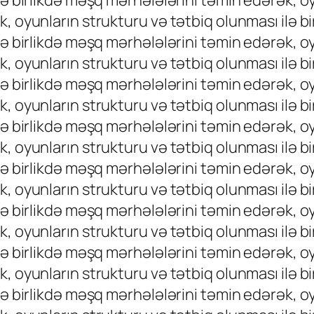
, oyunların strukturu və tətbiq olunması ilə b
lə birlikdə məşq mərhələlərini təmin edərək, oy
, oyunların strukturu və tətbiq olunması ilə b
lə birlikdə məşq mərhələlərini təmin edərək, oy
, oyunların strukturu və tətbiq olunması ilə b
lə birlikdə məşq mərhələlərini təmin edərək, oy
, oyunların strukturu və tətbiq olunması ilə b
lə birlikdə məşq mərhələlərini təmin edərək, oy
, oyunların strukturu və tətbiq olunması ilə b
lə birlikdə məşq mərhələlərini təmin edərək, oy
, oyunların strukturu və tətbiq olunması ilə b
lə birlikdə məşq mərhələlərini təmin edərək, oy
, oyunların strukturu və tətbiq olunması ilə b
lə birlikdə məşq mərhələlərini təmin edərək, oy