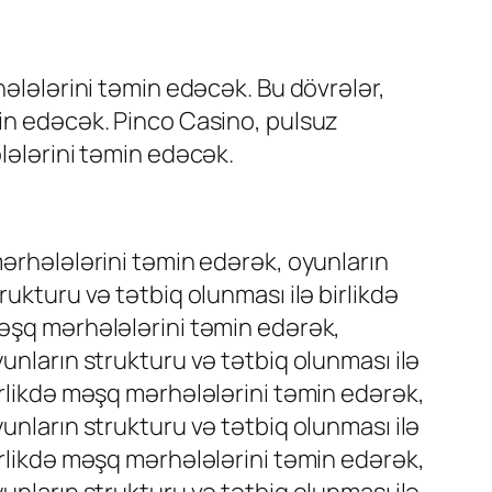
hələlərini təmin edəcək. Bu dövrələr,
min edəcək. Pinco Casino, pulsuz
ələlərini təmin edəcək.
mərhələlərini təmin edərək, oyunların
rukturu və tətbiq olunması ilə birlikdə
məşq mərhələlərini təmin edərək,
unların strukturu və tətbiq olunması ilə
irlikdə məşq mərhələlərini təmin edərək,
unların strukturu və tətbiq olunması ilə
irlikdə məşq mərhələlərini təmin edərək,
unların strukturu və tətbiq olunması ilə