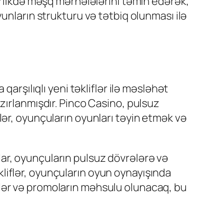
irlikdə məşq mərhələlərini təmin edərək,
unların strukturu və tətbiq olunması ilə
qarşılıqlı yeni təkliflər ilə məsləhət
zırlanmışdır. Pinco Casino, pulsuz
lər, oyunçuların oyunları təyin etmək və
ar, oyunçuların pulsuz dövrələrə və
liflər, oyunçuların oyun oynayışında
lər və promoların məhsulu olunacaq, bu