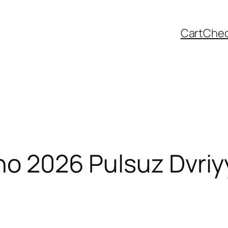
Cart
Che
no 2026 Pulsuz Dvriyy