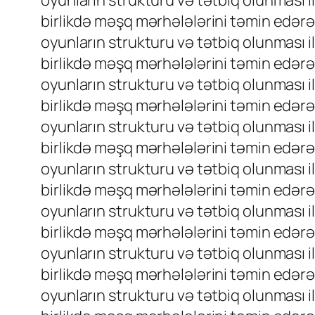
birlikdə məşq mərhələlərini təmin edərək
oyunların strukturu və tətbiq olunması i
birlikdə məşq mərhələlərini təmin edərək
oyunların strukturu və tətbiq olunması i
birlikdə məşq mərhələlərini təmin edərək
oyunların strukturu və tətbiq olunması i
birlikdə məşq mərhələlərini təmin edərək
oyunların strukturu və tətbiq olunması i
birlikdə məşq mərhələlərini təmin edərək
oyunların strukturu və tətbiq olunması i
birlikdə məşq mərhələlərini təmin edərək
oyunların strukturu və tətbiq olunması i
birlikdə məşq mərhələlərini təmin edərək
oyunların strukturu və tətbiq olunması i