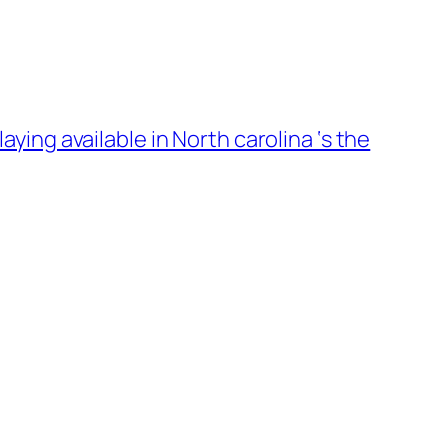
laying available in North carolina ‘s the