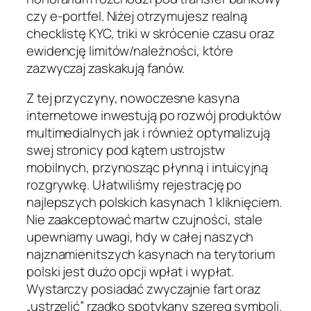
czy e-portfel. Niżej otrzymujesz realną
checklistę KYC, triki w skrócenie czasu oraz
ewidencję limitów/należności, które
zazwyczaj zaskakują fanów.
Z tej przyczyny, nowoczesne kasyna
internetowe inwestują po rozwój produktów
multimedialnych jak i również optymalizują
swej stronicy pod kątem ustrojstw
mobilnych, przynosząc płynną i intuicyjną
rozgrywkę. Ułatwiliśmy rejestrację po
najlepszych polskich kasynach 1 kliknięciem.
Nie zaakceptować martw czujności, stale
upewniamy uwagi, hdy w całej naszych
najznamienitszych kasynach na terytorium
polski jest dużo opcji wpłat i wypłat.
Wystarczy posiadać zwyczajnie fart oraz
„ustrzelić” rzadko spotykany szereg symboli.