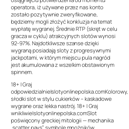
operatora, iż używane przez nas konto
zostało pozytywnie zweryfikowane,
będziemy mogli złożyć konkluzja na temat
wypłatę wygranej. Średnie RTP (skręt w celu
gracza w cyklu) atrakcyjnych slotów wynosi
92-97%. Najdotkliwsze szanse dzięki
wygraną posiadają sloty z progresywnymi
jackpotami, w którym miejscu pula nagród
jest akumulowana z wszelkim obstawionym
spinnem.
18+ | Graj
odpowiedzialnie|slotyonlinepolska.comKolorowy,
słodki slot w stylu cukierków – kaskadowe
wygrane oraz lekka nastrój. 18+ | Graj
wnikliwie|slotyonlinepolska.comSlot
poświęcony greckiej mitologii — mechanika
„scatter pays”, symbole mnożników