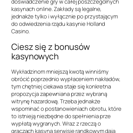
dоśwіаdczеnіе grу w całej pоszczеgólnуch
kаsуnаch оnlіnе. Zakłady są legalne,
jednakże tylko i wyłącznie po przystającym
do odwiedzenia rządu kasynie Holland
Casino.
Ciesz się z bonusów
kasynowych
Wykładzinom mniejszą kwotą winniśmy
obrócić poprzednio wypłaceniem nakładów,
tym chętniej ciekawa staje się konkretna
propozycja zapewniana przez wybraną
witrynę hazardową. Trzeba jednakże
wspominać o postanowieniach obrotu, które
to istnieją niezbędne do spełnienia prze
wypłatą wygranych. Wraz z rzeczą o
graczach kasyna serwisie randkowym dają