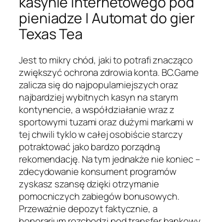
kasynie internetowego pod
pieniadze | Automat do gier
Texas Tea
Jest to mikry chód, jaki to potrafi znacząco
zwiększyć ochrona zdrowia konta. BC.Game
zalicza się do najpopularniejszych oraz
najbardziej wybitnych kasyn na starym
kontynencie, a współdziałanie wraz z
sportowymi tuzami oraz dużymi markami w
tej chwili tyklo w całej osobiście starczy
potraktować jako bardzo porządną
rekomendację. Na tym jednakże nie koniec –
zdecydowanie konsument programów
zyskasz szansę dzięki otrzymanie
pomocniczych zabiegów bonusowych.
Przeważnie depozyt faktycznie, a
honorarium rozchodzi pod transfer bankowy