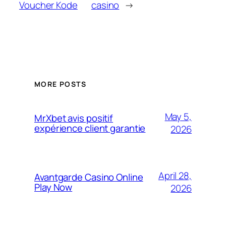
Voucher Kode
casino
→
MORE POSTS
May 5,
MrXbet avis positif
expérience client garantie
2026
April 28,
Avantgarde Casino Online
Play Now
2026