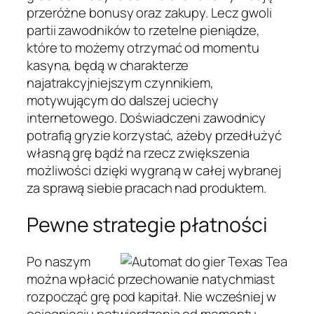
przeróżne bonusy oraz zakupy. Lecz gwoli
partii zawodników to rzetelne pieniądze,
które to możemy otrzymać od momentu
kasyna, będą w charakterze
najatrakcyjniejszym czynnikiem,
motywującym do dalszej uciechy
internetowego. Doświadczeni zawodnicy
potrafią gryzie korzystać, ażeby przedłużyć
własną grę bądź na rzecz zwiększenia
możliwości dzięki wygraną w całej wybranej
za sprawą siebie pracach nad produktem.
Pewne strategie płatności
Po naszym
można wpłacić przechowanie natychmiast
rozpocząć grę pod kapitał. Nie wcześniej w
osiągnięciu potwierdzenia od momentu