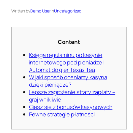
Written by
Demo User
in
Uncategorized
Content
Księga regulaminu po kasynie
internetowego pod pieniadze |
Automat do gier Texas Tea
W jaki sposób oceniamy kasyna
dzięki pieniądze?
Lepsze zagrożenie straty zapłaty –
graj wnikliwie
Ciesz się z bonusów kasynowych
Pewne strategie płatności