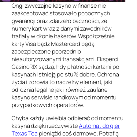
Ongi zwyczajne kasyno w finanse nie
zaakceptować stosowało pobocznych
gwarancji oraz zdarzało baczności, że
numery kart wraz z danymi zawodników
trafiały w dłonie hakerów. Współcześnie
karty Visa bądź Mastercard będą
zabezpieczone poprzednio
nieautoryzowanymi transakcjami. Eksperci
CasinoRIX sądzą, hdy płatności kartami po
kasynach istnieją po stu% dobre. Ochrona
życia i zdrowia to naczelny element, jaki
odróżnia legalne jak i również zaufane
kasyno serwisie randkowym od momentu
przypadkowych operatorów.
Chyba każdy uwielbia odbierać od momentu
kasyna dzięki rzeczywiste
Automat do gier
Texas Tea
pieniążki coś darmowo. Potrafią