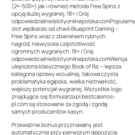
(2×-500×) jak i również metoda Free Spins z
opcją dużej wygranej. 18+ | Graj
odpowiedzialnie|slotyonlinepolska.comPopularn
slot wędkarski od chwili Blueprint Gaming –
Free Spins wraz z zbieraniem rybnych
nagród, niewysoka częstotliwość
ogromnych wygranych. 18+ | Graj
odpowiedzialnie|slotyonlinepolska.comWersja
ulepszona klasycznego Book of Ra — lepsza
kategoria oprawy wizualnej, takowa czysta
problematyka egipska, wielka nietrwałość,
większy potencjał wygranej. Wszystkie logo
znajdujące się formularza pl.bestcasinos-
pl.com są stosowane za zgodą i zgodą
samych producentów kasyn.
Przeważnie bonus przyznawany jest
automatycznie przy pierwszym depozycie.