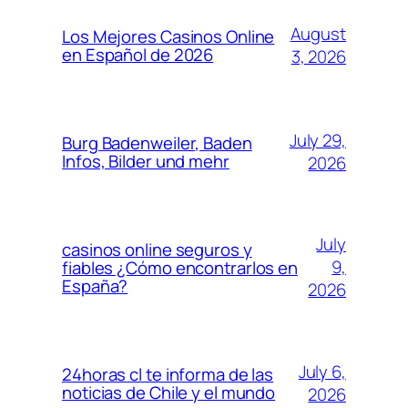
August
Los Mejores Casinos Online
en Español de 2026
3, 2026
July 29,
Burg Badenweiler, Baden
Infos, Bilder und mehr
2026
July
casinos online seguros y
9,
fiables ¿Cómo encontrarlos en
España?
2026
July 6,
24horas cl te informa de las
noticias de Chile y el mundo
2026