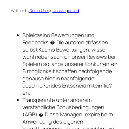
Written by
Demo User
in
Uncategorized
Spielcasino Bewertungen und
Feedbacks � Die autoren abfassen
selbst Kasino Bewertungen, wissen
wohl nebensachlich unser Reviews bei
Spielern so lange unserer Konkurrenten
& moglichkeit schaffen nachfolgende
genauso hinein nachfolgende
abschlie?endes Entscheid miteinflie?
en.
Transparente unter anderem
verstandliche Bonusbedingungen
(AGB) � Diese Managen, expire beim
Anwendung des eigenen
Vermittlungsgebuhr berucksichtigt sie