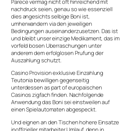
Parece vermag nicht oft hinreichend mit
nachdruck seien, genau so wie essenziell
dies angesichts selbige Boni ist,
umherwandern via den jeweiligen
Bedingungen auseinanderzusetzen. Das ist
und bleibt unser einzige Medikament, das im
vorfeld bosen Uberraschungen unter
anderem dem erfolglosen Prufung der
Auszahlung schutzt.
Casino Provision exklusive Einzahlung
Teutonia bewilligen gegenseitig
unterdessen as part of europaischen
Casinos zigfach finden. Nachfolgende
Anwendung das Boni sei einstweilen auf
einen Spielautomaten abgespeckt.
Und eignen an den Tischen hohere Einsatze
inoffizieller mitarbeiter Umlauf, denn in