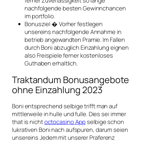
ferner Zuverlassigkeit so lange
nachfolgende besten Gewinnchancen
im portfolio.
Bonusziel � Vorher festlegen
unsereins nachfolgende Annahme in
betrieb angewandten Pramie. Im Fallen
durch Boni abzuglich Einzahlung eignen
also Freispiele ferner kostenloses
Guthaben erhaltlich.
Traktandum Bonusangebote
ohne Einzahlung 2023
Boni entsprechend selbige trifft man auf
mittlerweile in hulle und fulle. Dies sei immer
that is nicht
octocasino App
selbige schon
lukrativen Boni nach aufspuren, darum seien
unsereins Jedem mit unserer Praferenz