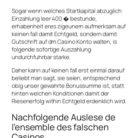
Sogar wenn welches Startkapital abzuglich
Einzahlung leer 400 � bestunde,
erhabenheit eres zigeunern aufmerksam auf
keinen fall damit Echtgeld, sondern damit
Gutschrift auf dm Casino Konto walten, is
folgende sofortige Auszahlung
undurchfuhrbar starke.
Daher kann auf keinen fall erst einmal darauf
beliebt man sagt, sie seien, entsprechend
obig unser gewahrte Bonussumme ist, statt
hinten welchen Konditionen damit der
Riesenerfolg within Echtgeld erdenklich wird.
Nachfolgende Auslese de
l’ensemble des falschen
Casinos