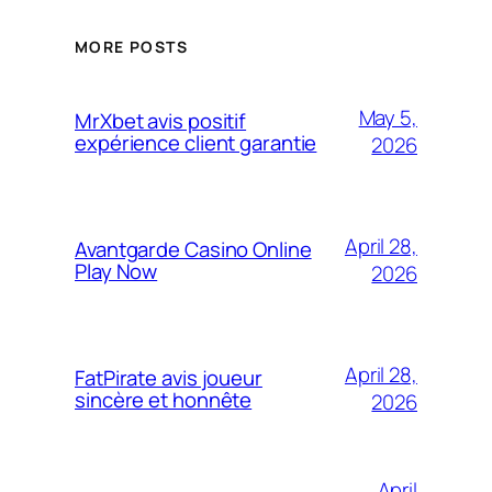
MORE POSTS
May 5,
MrXbet avis positif
expérience client garantie
2026
April 28,
Avantgarde Casino Online
Play Now
2026
April 28,
FatPirate avis joueur
sincère et honnête
2026
April