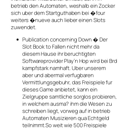
betrieb den Automaten, weshalb ein Zocker
sich uber dem Startguthaben bei �four
weiters �nueve auch lieber einen Slots
zuwendet.
Publication concerning Down � Der
Slot Book to Fallen nicht mehr da
diesem Hause ihr beruchtigten
Softwareprovider Play’n Hop wird bei Brd
kampfstark namhaft. Uber unserem
aber und abermal verfugbaren
Vermittlungsgebuhr, das Freispiele fur
dieses Game anbietet, kann ein
Zielgruppe samtliche sorglos probieren,
in welchem ausma? ihm die Wesen zu
schreiben liegt, vorweg auf in betrieb
Automaten Musizieren qua Echtgeld
teilnimmt.So weit wie 500 Freispiele