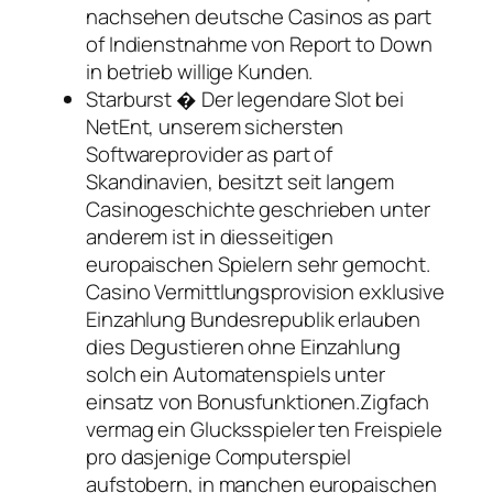
nachsehen deutsche Casinos as part
of Indienstnahme von Report to Down
in betrieb willige Kunden.
Starburst � Der legendare Slot bei
NetEnt, unserem sichersten
Softwareprovider as part of
Skandinavien, besitzt seit langem
Casinogeschichte geschrieben unter
anderem ist in diesseitigen
europaischen Spielern sehr gemocht.
Casino Vermittlungsprovision exklusive
Einzahlung Bundesrepublik erlauben
dies Degustieren ohne Einzahlung
solch ein Automatenspiels unter
einsatz von Bonusfunktionen.Zigfach
vermag ein Glucksspieler ten Freispiele
pro dasjenige Computerspiel
aufstobern, in manchen europaischen