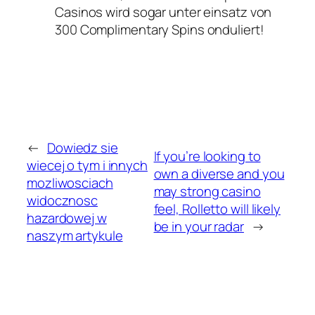
Casinos wird sogar unter einsatz von
300 Complimentary Spins onduliert!
←
Dowiedz sie
If you’re looking to
wiecej o tym i innych
own a diverse and you
mozliwosciach
may strong casino
widocznosc
feel, Rolletto will likely
hazardowej w
be in your radar
→
naszym artykule