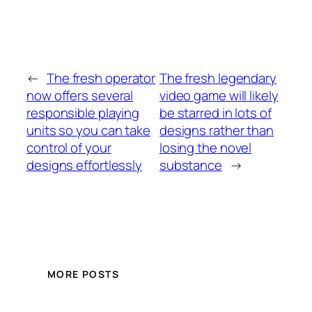
←
The fresh operator
The fresh legendary
now offers several
video game will likely
responsible playing
be starred in lots of
units so you can take
designs rather than
control of your
losing the novel
designs effortlessly
substance
→
MORE POSTS