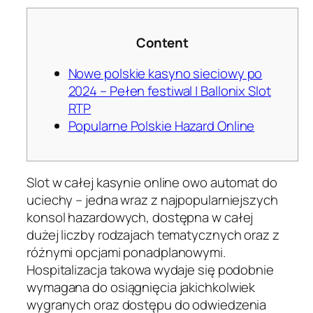
Content
Nowe polskie kasyno sieciowy po
2024 – Pełen festiwal | Ballonix Slot
RTP
Popularne Polskie Hazard Online
Slot w całej kasynie online owo automat do
uciechy – jedna wraz z najpopularniejszych
konsol hazardowych, dostępna w całej
dużej liczby rodzajach tematycznych oraz z
różnymi opcjami ponadplanowymi.
Hospitalizacja takowa wydaje się podobnie
wymagana do osiągnięcia jakichkolwiek
wygranych oraz dostępu do odwiedzenia