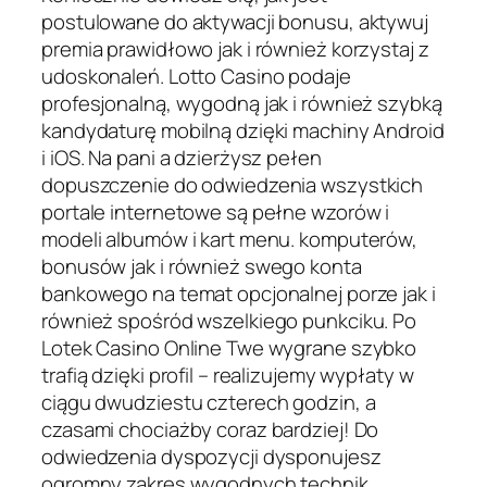
postulowane do aktywacji bonusu, aktywuj
premia prawidłowo jak i również korzystaj z
udoskonaleń. Lotto Casino podaje
profesjonalną, wygodną jak i również szybką
kandydaturę mobilną dzięki machiny Android
i iOS. Na pani a dzierżysz pełen
dopuszczenie do odwiedzenia wszystkich
portale internetowe są pełne wzorów i
modeli albumów i kart menu. komputerów,
bonusów jak i również swego konta
bankowego na temat opcjonalnej porze jak i
również spośród wszelkiego punkciku. Po
Lotek Casino Online Twe wygrane szybko
trafią dzięki profil – realizujemy wypłaty w
ciągu dwudziestu czterech godzin, a
czasami chociażby coraz bardziej! Do
odwiedzenia dyspozycji dysponujesz
ogromny zakres wygodnych technik