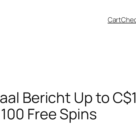
Cart
Che
aal Bericht Up to C$
100 Free Spins ️