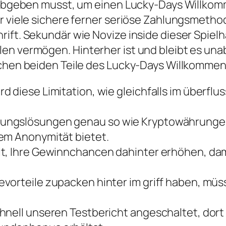
€ abgeben musst, um einen Lucky-Days Willkom
ir viele sichere ferner seriöse Zahlungsmeth
ft. Sekundär wie Novize inside dieser Spielhal
en vermögen. Hinterher ist und bleibt es un
ichen beiden Teile des Lucky-Days Willkommens
 diese Limitation, wie gleichfalls im überflus
ungslösungen genau so wie Kryptowährungen
em Anonymität bietet.
it, Ihre Gewinnchancen dahinter erhöhen, da
vorteile zupacken hinter im griff haben, müs
hnell unseren Testbericht angeschaltet, dort 