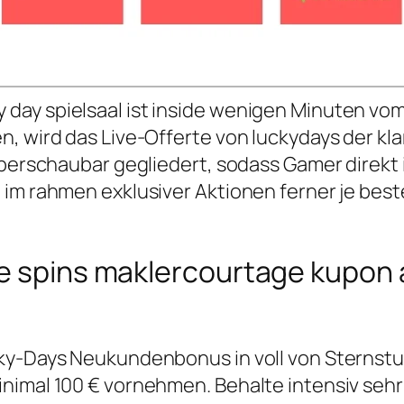
ay spielsaal ist inside wenigen Minuten vom t
n, wird das Live-Offerte von luckydays der k
überschaubar gegliedert, sodass Gamer direkt 
 im rahmen exklusiver Aktionen ferner je be
ee spins maklercourtage kupon 
ucky-Days Neukundenbonus in voll von Sterns
imal 100 € vornehmen. Behalte intensiv sehr w