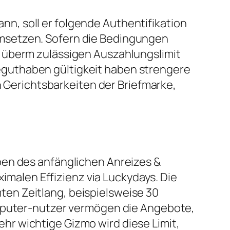
n, soll er folgende Authentifikation
msetzen. Sofern die Bedingungen
 überm zulässigen Auszahlungslimit
guthaben gültigkeit haben strengere
n Gerichtsbarkeiten der Briefmarke,
pen des anfänglichen Anreizes &
alen Effizienz via Luckydays. Die
en Zeitlang, beispielsweise 30
omputer-nutzer vermögen die Angebote,
r wichtige Gizmo wird diese Limit,