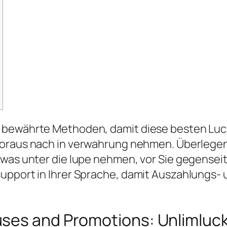
t bewährte Methoden, damit diese besten Luc
voraus nach in verwahrung nehmen. Überlegen E
twas unter die lupe nehmen, vor Sie gegensei
support in Ihrer Sprache, damit Auszahlungs
ses and Promotions: Unlimluc