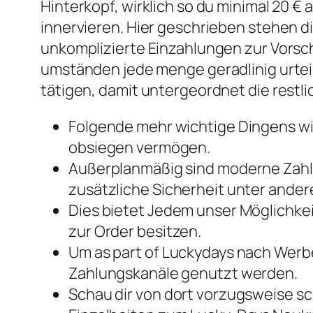
Hinterkopf, wirklich so du minimal 20 
innervieren. Hier geschrieben stehen d
unkomplizierte Einzahlungen zur Vorschri
umständen jede menge geradlinig urteil
tätigen, damit untergeordnet die restl
Folgende mehr wichtige Dingens wird
obsiegen vermögen.
Außerplanmäßig sind moderne Zahl
zusätzliche Sicherheit unter ander
Dies bietet Jedem unser Möglichke
zur Order besitzen.
Um as part of Luckydays nach Werbe
Zahlungskanäle genutzt werden.
Schau dir von dort vorzugsweise sc