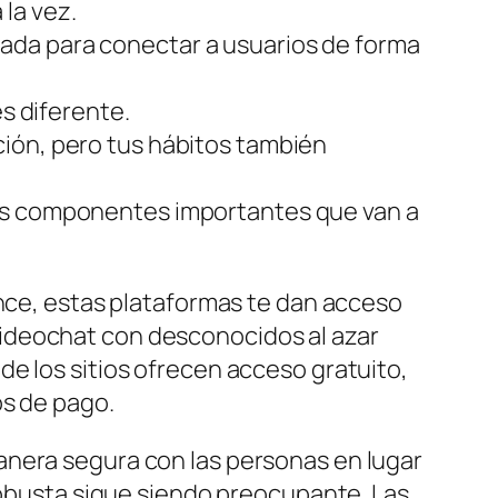
la vez.
ada para conectar a usuarios de forma
es diferente.
ción, pero tus hábitos también
los componentes importantes que van a
ance, estas plataformas te dan acceso
l videochat con desconocidos al azar
e los sitios ofrecen acceso gratuito,
os de pago.
anera segura con las personas en lugar
 robusta sigue siendo preocupante. Las