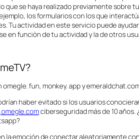
o que se haya realizado previamente sobre tu 
 ejemplo, los formularios con los que interactú
s. Tu actividad en este servicio puede ayudar 
e en función de tu actividad y la de otros usu
 OmeTV?
n omegle. fun, monkey. app y emeraldchat.com
odrían haber evitado si los usuarios conocieran
omegle.com
ciberseguridad más de 10 años. 
tsapp?
a en la emoción de conectar aleatoriamente co