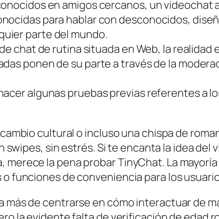
conocidos en amigos cercanos, un videochat a 
onocidas para hablar con desconocidos, diseñ
uier parte del mundo.
de chat de rutina situada en Web, la realidad 
adas ponen de su parte a través de la modera
 hacer algunas pruebas previas referentes a 
ercambio cultural o incluso una chispa de rom
in swipes, sin estrés. Si te encanta la idea de
 merece la pena probar TinyChat. La mayoría d
s o funciones de conveniencia para los usuari
ta más de centrarse en cómo interactuar de m
ero la evidente falta de verificación de edad