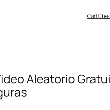
Cart
Che
ideo Aleatorio Gratu
guras