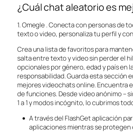
¿Cuál chat aleatorio es me
1. Omegle . Conecta con personas de to
texto o video, personaliza tu perfil y 
Crea una lista de favoritos para mantene
salta entre texto y video sin perder el hi
opcionales por género, edad y país en 
responsabilidad. Guarda esta sección e
mejores videochats online. Encuentra el
de funciones. Desde video anónimo – sin 
1 a 1 y modos incógnito, lo cubrimos tod
A través del FlashGet aplicación pa
aplicaciones mientras se protegen d