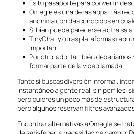
Es tu pasaporte para convertir des
Omegle es una de las apps más rec
anónima con desconocidos en cualq
Si bien puede parecerse a otra sala 
TinyChat y otras plataformas reput
importan.
Por otro lado, también deberíamos
formar parte de la videollamada.
Tanto si buscas diversión informal, int
instantáneo a gente real, sin perfiles, s
pero quieres un poco más de estructura,
pero algunos reservan filtros avanzado
Encontrar alternativas a Omegle se tra
de satisfacer la necesidad de cambio. P