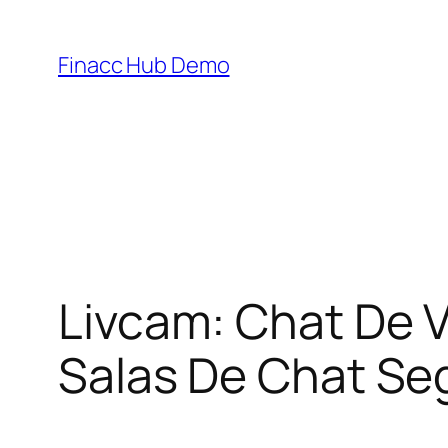
Skip
to
Finacc Hub Demo
content
Livcam: Chat De V
Salas De Chat Se