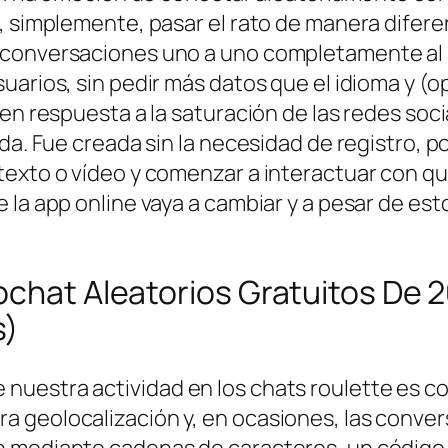
, simplemente, pasar el rato de manera difere
 conversaciones uno a uno completamente al 
uarios, sin pedir más datos que el idioma y (
en respuesta a la saturación de las redes soci
ada. Fue creada sin la necesidad de registro, 
texto o vídeo y comenzar a interactuar con q
 la app online vaya a cambiar y a pesar de est
eochat Aleatorios Gratuitos De
s)
nuestra actividad en los chats roulette es 
a geolocalización y, en ocasiones, las conve
n mediante cadenas de caracteres, un código 