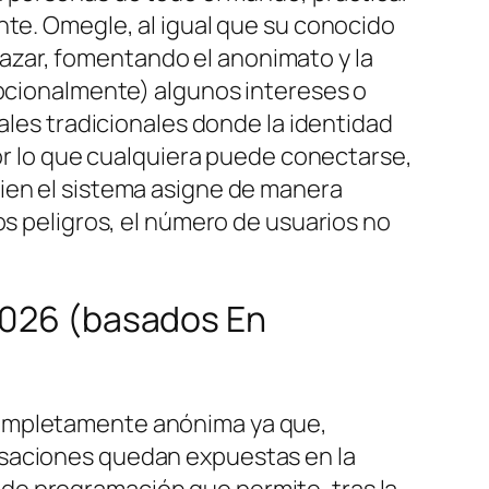
nte. Omegle, al igual que su conocido
azar, fomentando el anonimato y la
opcionalmente) algunos intereses o
ales tradicionales donde la identidad
por lo que cualquiera puede conectarse,
uien el sistema asigne de manera
os peligros, el número de usuarios no
 2026 (basados En
completamente anónima ya que,
rsaciones quedan expuestas en la
de programación que permite, tras la