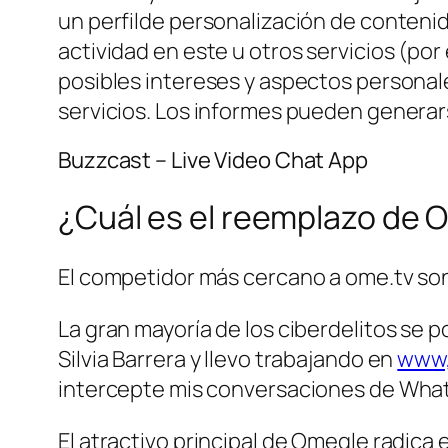
un perfilde personalización de contenid
actividad en este u otros servicios (por
posibles intereses y aspectos personale
servicios. Los informes pueden generars
Buzzcast – Live Video Chat App
¿Cuál es el reemplazo de
El competidor más cercano a ome.tv so
La gran mayoría de los ciberdelitos se p
Silvia Barrera y llevo trabajando en
www,
intercepte mis conversaciones de Wha
El atractivo principal de Omegle radic