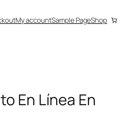
ckout
My account
Sample Page
Shop
ito En Línea En