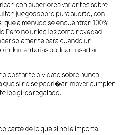
rican con superiores variantes sobre
ultan juegos sobre pura suerte, con
asi que a menudo se encuentran 100%
ado Pero no unico los como novedad
hacer solamente para cuando un
o indumentarias podrian insertar
, no obstante olvidate sobre nunca
a que si no se podri�an mover cumplen
e los giros regalado.
 parte de lo que si no le importa