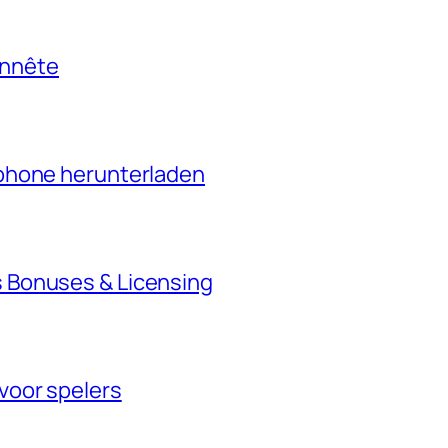
onnête
phone herunterladen
 Bonuses & Licensing
voor spelers