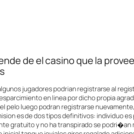
nde de el casino que la provee
os
 algunos jugadores podrian registrarse al regis
esparcimiento en linea por dicho propia agrad
 el pelo luego podran registrarse nuevamente
on es de dos tipos definitivos: individuo es p
te gratuito y no ha transpirado se podri�an 
 inicial tanque joviales giros regalado adici