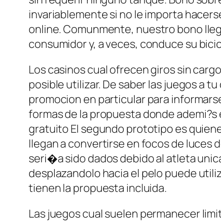
invariablemente si no le importa hacers
online. Comunmente, nuestro bono llega
consumidor y, a veces, conduce su bici
Los casinos cual ofrecen giros sin car
posible utilizar. De saber las juegos a tu
promocion en particular para informars
formas de la propuesta donde ademi?s e
gratuito El segundo prototipo es quiene
llegan a convertirse en focos de luces 
seri�a sido dados debido al atleta uni
desplazandolo hacia el pelo puede utili
tienen la propuesta incluida.
Las juegos cual suelen permanecer limit