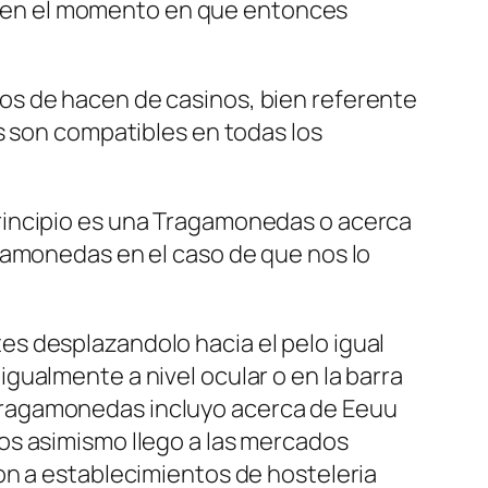
ra, en el momento en que entonces
os de hacen de casinos, bien referente
s son compatibles en todas los
rincipio es una Tragamonedas o acerca
gamonedas en el caso de que nos lo
s desplazandolo hacia el pelo igual
gualmente a nivel ocular o en la barra
ci tragamonedas incluyo acerca de Eeuu
os asimismo llego a las mercados
on a establecimientos de hosteleria