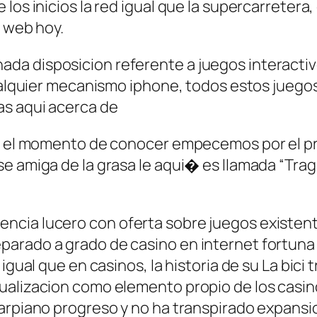
 los inicios la red igual que la supercarrete
s web hoy.
a disposicion referente a juegos interactiv
cualquier mecanismo iphone, todos estos juego
as aqui acerca de
ner el momento de conocer empecemos por el p
se amiga de la grasa le aqui� es llamada “Tra
cia lucero con oferta sobre juegos existente
rado a grado de casino en internet fortuna i
 igual que en casinos, la historia de su La bi
ualizacion como elemento propio de los casin
carpiano progreso y no ha transpirado expansi