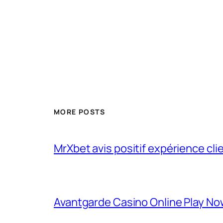
MORE POSTS
MrXbet avis positif expérience cli
Avantgarde Casino Online Play N