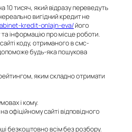
а 10 тисяч, який відразу переведуть
 нереально вигідний кредит не
abinet-kredit-onlajn-eva/
його
 та інформацію про місце роботи.
сайті коду, отриманого в смс-
ть допоможе будь-яка пошукова
м рейтингом, яким складно отримати
мовах і кому.
а офіційному сайті відповідного
оші безкоштовно всім без розбору.