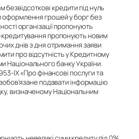
 безвідсоткові кредити під нуль
и оформлення грошей у борг без
аності організації пропонують
ет-кредитування пропонують новим
очих днів з дня отримання заяви
ити про відсутність у Кредитному
и Національного банку України.
953-IX «Про фінансові послуги та
у зобов’язане подавати інформацію
дку, визначеному Національним
понують невеликі суми кредиту під 0%.