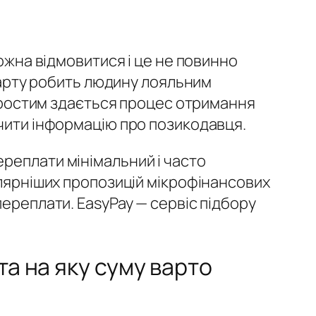
можна відмовитися і це не повинно
 карту робить людину лояльним
и простим здається процес отримання
вчити інформацію про позикодавця.
реплати мінімальний і часто
улярніших пропозицій мікрофінансових
переплати. EasyPay — сервіс підбору
та на яку суму варто