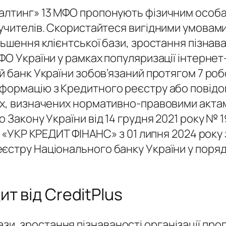
алтинг» 13 МФО пропонують фізичним особам
ручителів. Скористайтеся вигідними умовам
льшення клієнтської бази, зростання пізнав
МФО України у рамках популяризації інтерн
й банк України зобов’язаний протягом 7 роб
формацію з Кредитного реєстру або повідом
ах, визначених нормативно-правовими актам
 Закону України від 14 грудня 2021 року № 1
ОВ «УКР КРЕДИТ ФІНАНС» з 01 липня 2024 рок
єстру Національного банку України у поря
ит від CreditPlus
зи, зростання пізнаваності організації про