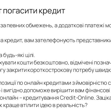
т погасити кредит
 за певних обмежень, а додаткові платежі м
на кредит, вам зателефонують представники
будь-які цілі.
увати кошти безкоштовно, відмічені позна
могу закрити короткострокову потребу швидко
позиції по онлайн кредитами з ймовірністю
і вигідно допоможе вирішити вам фінансові 
 онлайн – кредитування Credit-Online. Зац
к краще втілити ідею в реальність?