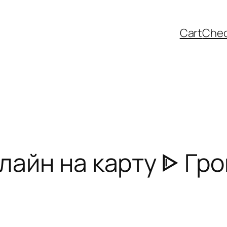
Cart
Che
лайн на карту ᐈ Гро