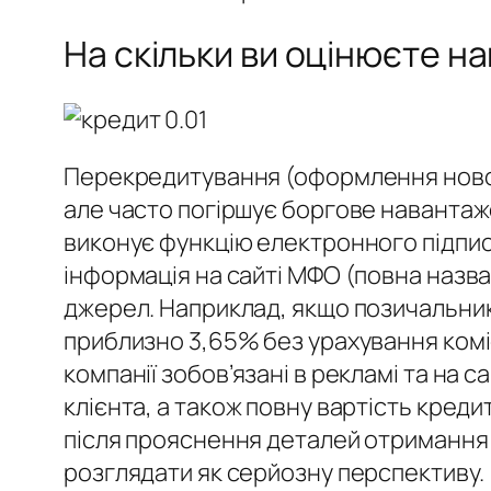
На скільки ви оцінюєте н
Перекредитування (оформлення новог
але часто погіршує боргове навантаж
виконує функцію електронного підпису
інформація на сайті МФО (повна назва,
джерел. Наприклад, якщо позичальник 
приблизно 3,65% без урахування коміс
компанії зобов’язані в рекламі та на 
клієнта, а також повну вартість кред
після прояснення деталей отримання по
розглядати як серйозну перспективу.