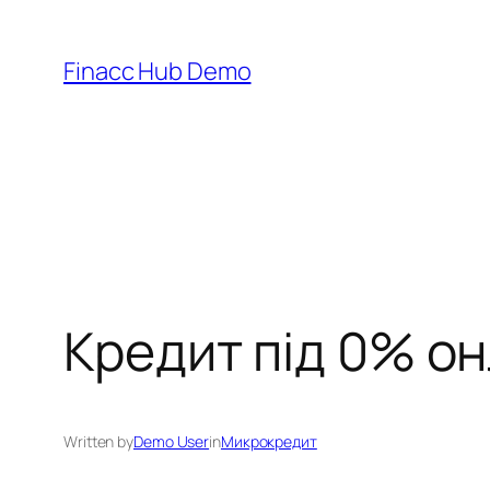
Skip
to
Finacc Hub Demo
content
Кредит під 0% он
Written by
Demo User
in
Микрокредит