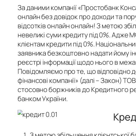
За даними компанії «Простобанк Конс
онлайн без довідок про доходи та по
відсотків онлайн онлайн! З метою збі
невеликі суми кредиту під 0%. Адже 
клієнтам кредити під 0%. Національни
заявника безкоштовно надати йому ін
реєстрі інформації щодо нього в меж
Повідомляємо про те, що відповідно до
фінансові компанії» (далі – Закон) Т
стосовно боржників до Кредитного ре
банком України.
Кред
З метою збільшення клієнтської ба