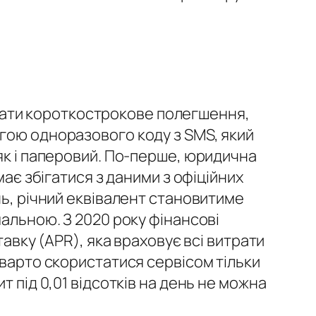
ати короткострокове полегшення,
огою одноразового коду з SMS, який
як і паперовий. По-перше, юридична
має збігатися з даними з офіційних
нь, річний еквівалент становитиме
мальною. З 2020 року фінансові
тавку (APR), яка враховує всі витрати
 варто скористатися сервісом тільки
т під 0,01 відсотків на день не можна