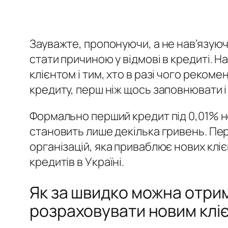
Зауважте, пропонуючи, а не нав’язуючи
стати причиною у відмові в кредиті. Н
клієнтом і тим, хто в разі чого реко
кредиту, перш ніж щось заповнювати і
Формально перший кредит під 0,01% н
становить лише декілька гривень. Пер
організацій, яка приваблює нових клі
кредитів в Україні.
Як за швидко можна отрим
розраховувати новим клі