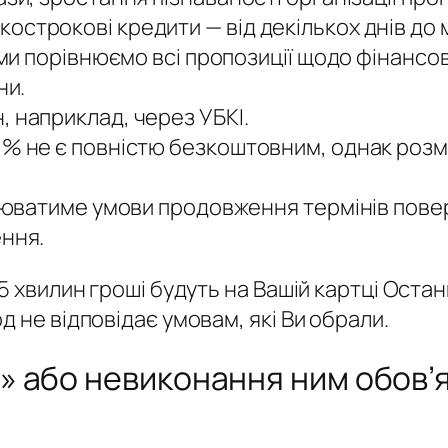
строкові кредити — від декількох днів до 
ми порівнюємо всі пропозиції щодо фінансових
ни.
 наприклад, через УБКІ.
% не є повністю безкоштовним, однак розмі
плюватиме умови продовження термінів пове
ення.
5 хвилин гроші будуть на Вашій картці Останн
 не відповідає умовам, які Ви обрали.
 або невиконання ним обов’яз