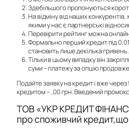
Здебільшого пропонуються коротко
На відміну від наших конкурентів, 
якими у нас є партнерські відноси
Перевірити рейтинг можна онлайн,
Формально перший кредит під 0,01
становить лише декілька гривень.
Тільки в цьому випадку він закрі
суми – платежу за опцію продовж
Подайте заявку на кредит і вже через 
кредитом – ,00 грн. Введений промокод
ТОВ «УКР КРЕДИТ ФІНАНС»
про споживчий кредит,що