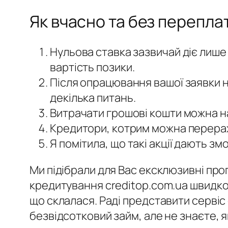
Як вчасно та без перепла
Нульова ставка зазвичай діє лише
вартість позики.
Після опрацювання вашої заявки 
декілька питань.
Витрачати грошові кошти можна на 
Кредитори, котрим можна перерах
Я помітила, що такі акції дають з
Ми підібрали для Вас ексклюзивні про
кредитування creditop.com.ua швидко 
що склалася. Раді представити сервіс
безвідсотковий займ, але не знаєте, я