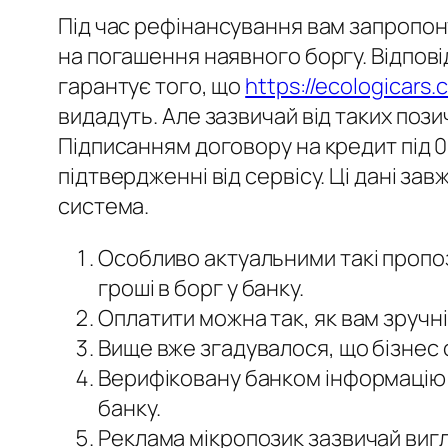
Під час рефінансування вам запропону
на погашення наявного боргу. Відпові
гарантує того, що
https://ecologicars
видадуть. Але зазвичай від таких поз
Підписанням договору на кредит під 0
підтвердженні від сервісу. Ці дані за
система.
Особливо актуальними такі пропоз
гроші в борг у банку.
Оплатити можна так, як вам зручн
Вище вже згадувалося, що бізнес с
Верифіковану банком інформацію п
банку.
Реклама мікропозик зазвичай вигля