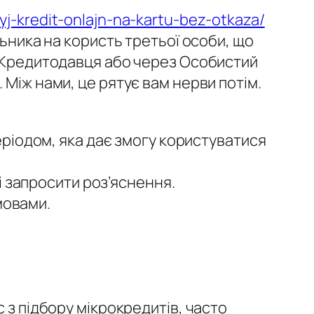
j-kredit-onlajn-na-kartu-bez-otkaza/
льника на користь третьої особи, що
т Кредитодавця або через Особистий
 Між нами, це рятує вам нерви потім.
ріодом, яка дає змогу користуватися
 запросити роз’яснення.
мовами.
 з підбору мікрокредитів, часто