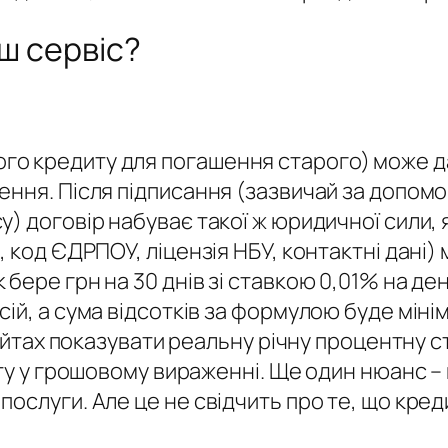
аш сервіс?
о кредиту для погашення старого) може д
ення. Після підписання (зазвичай за допом
) договір набуває такої ж юридичної сили, 
 код ЄДРПОУ, ліцензія НБУ, контактні дані) 
бере грн на 30 днів зі ставкою 0,01% на де
ій, а сума відсотків за формулою буде міні
сайтах показувати реальну річну процентну с
иту у грошовому вираженні. Ще один нюанс –
слуги. Але це не свідчить про те, що креди