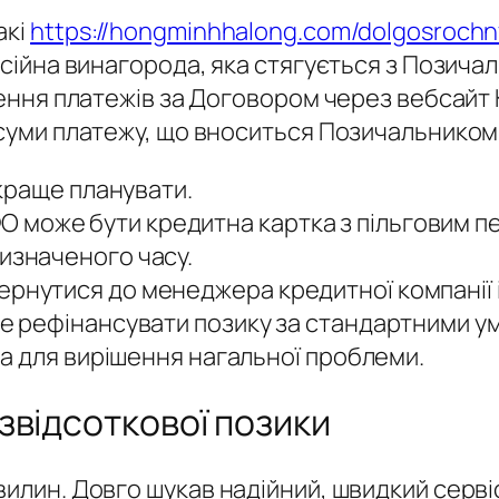
акі
https://hongminhhalong.com/dolgosrochny
ісійна винагорода, яка стягується з Позича
йснення платежів за Договором через вебсай
 суми платежу, що вноситься Позичальником.
 краще планувати.
може бути кредитна картка з пільговим пе
изначеного часу.
рнутися до менеджера кредитної компанії і
же рефінансувати позику за стандартними у
дна для вирішення нагальної проблеми.
звідсоткової позики
вилин. Довго шукав надійний, швидкий сервіс