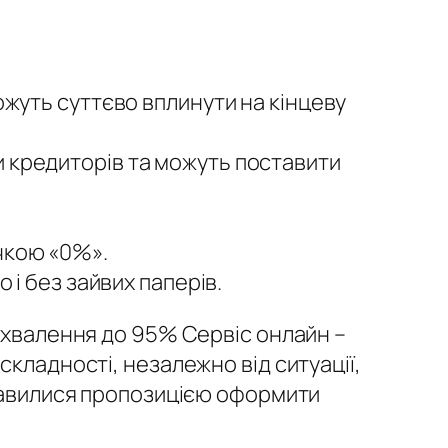
ожуть суттєво вплинути на кінцеву
 кредиторів та можуть поставити
чкою «0%».
 і без зайвих паперів.
 схвалення до 95% Сервіс онлайн –
складності, незалежно від ситуації,
ікавилися пропозицією оформити