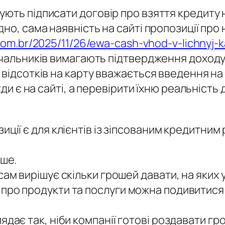
ють підписати договір про взяття кредиту н
дно, сама наявність на сайті пропозиції про
.com.br/2025/11/26/ewa-cash-vhod-v-lichnyj-k
ичальників вимагають підтвердження доходу
 відсотків на карту вважається введення на 
вжди є на сайті, а перевірити їхню реальніс
иції є для клієнтів із зіпсованим кредитни
іше.
ам вирішує скільки грошей давати, на яких у
ро продукти та послуги можна подивитися н
дає так, ніби компанії готові роздавати гр