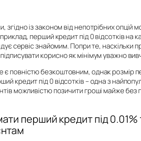
, згідно із законом від непотрібних опцій 
априклад, перший кредит під 0 відсотків на
мендує сервіс знайомим. Попри те, наскільк
 підписувати корисно як мінімум уважно ви
е є повністю безкоштовним, однак розмір пе
ший кредит під 0 відсотків – одна з найпоп
єнтів можливістю позичити гроші майже без 
ати перший кредит під 0.01% 
єнтам