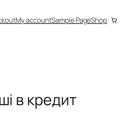
ckout
My account
Sample Page
Shop
ші в кредит