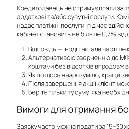
Кредитодавець не отримує плати за т
додаткові та/або супутні послуги. Ком
надає платіжні послуги, під час зді
кабінет становить не більше 0,7% від
Відповідь — іноді так, але частіше
Альтернативою зверненню до МФО 
коштами без відсотків впродовж в
Якщо щось незрозуміло, краще зве
Після завершення акції клієнт мо
Беріть тільки ту суму, яка необхі
Вимоги для отримання бе
Заявку часто можна подати за 15–30 х