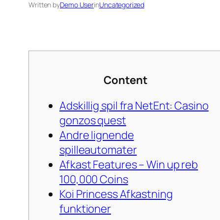
Written by
Demo User
in
Uncategorized
Content
Adskillig spil fra NetEnt: Casino
gonzos quest
Andre lignende
spilleautomater
Afkast Features – Win up reb
100,000 Coins
Koi Princess Afkastning
funktioner