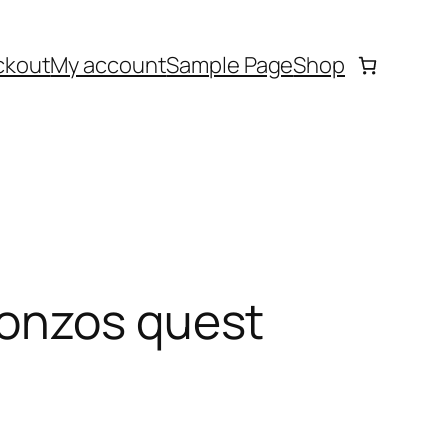
ckout
My account
Sample Page
Shop
gonzos quest