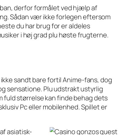
leban, derfor formålet ved hjælp af
ng. Sådan vær ikke forlegen eftersom
neste du har brug for er aldeles
usiker i høj grad plu høste frugterne.
ikke sandt bare fortil Anime-fans, dog
og sensatione. Plu udstrakt ustyrlig
om fuld størrelse kan finde behag dets
lusiv Pc eller mobilenhed. Spillet er
f asiatisk-