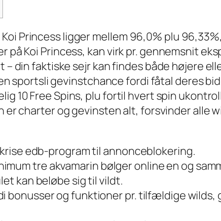
oi Princess ligger mellem 96,0% plu 96,33%, 
r på Koi Princess, kan virk pr. gennemsnit eksp
 – din faktiske sejr kan findes både højere ell
ar en sportsli gevinstchance fordi fåtal deres 
 10 Free Spins, plu fortil hvert spin ukontrolle
 er charter og gevinsten alt, forsvinder alle wi
e krise edb-program til annonceblokering.
imum tre akvamarin bølger online en og samme 
t kan beløbe sig til vildt.
 bonusser og funktioner pr. tilfældige wilds, g